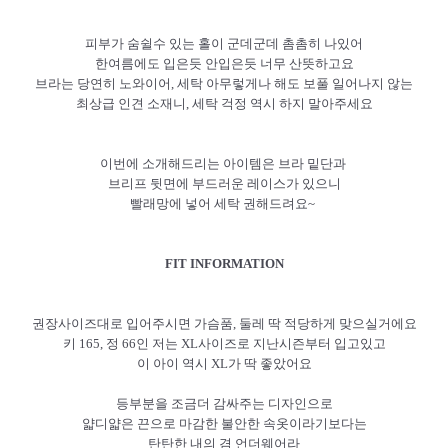
피부가 숨쉴수 있는 홀이 군데군데 촘촘히 나있어
한여름에도 입은듯 안입은듯 너무 산뜻하고요
브라는 당연히 노와이어, 세탁 아무렇게나 해도 보풀 일어나지 않는
최상급 인견 소재니, 세탁 걱정 역시 하지 말아주세요
이번에 소개해드리는 아이템은 브라 밑단과
브리프 뒷면에 부드러운 레이스가 있으니
빨래망에 넣어 세탁 권해드려요~
FIT INFORMATION
권장사이즈대로 입어주시면 가슴품, 둘레 딱 적당하게 맞으실거에요
키 165, 정 66인 저는 XL사이즈로 지난시즌부터 입고있고
이 아이 역시 XL가 딱 좋았어요
등부분을 조금더 감싸주는 디자인으로
얇디얇은 끈으로 마감한 불안한 속옷이라기보다는
탄탄한 내의 겸 언더웨어라