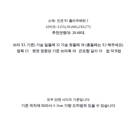
소재:
인견 95 폴리우레탄 5
사이즈: L(55),XL(66),2XL(77)
추천연령대: 20-60대
브라 XL 기준) 가슴 밑둘레 32 가슴 윗둘레 38 (총둘레는 X2 해주세요)
옆폭 15 뒷면 정중앙 기준 브라폭 18 끈포함 길이 33 컵 약 B컵
모두 단면 사이즈 기준입니다
기준 위치에 따라서 1~3cm 가량 오차범위 있을 수 있습니다