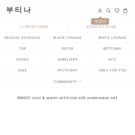
부 티 나
15,000
1:1 ORDER MADE
SEARCH FOR ME
RELEASE SCHEDULE
BLACK LOUNGE
WHITE LOUNGE
TOP
OUTER
BOTTOMS
SHOES
JEWELLERY
ACC
SALE
SPOTLIGHT
ONLY FOR YOU
COMMUNITY
INN001 cool & warm artificial silk underwear set