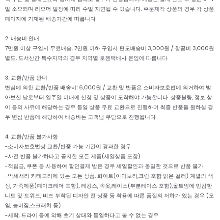
일 소요되며 리오더 일정에 따라 수일 지연될 수 있습니다. 주문제작 상품의 경우 각 상품
페이지에 기재된 배송기간에 따릅니다
2. 배송비 안내
7만원 이상 구입시 무료배송, 7만원 이하 구입시 편도배송비 3,000원 / 항공비 3,000원
별도, 도서산간 특수지역의 경우 지역별 로젠택배사 운임에 따릅니다
3. 교환/반품 안내
변심에 의한 교환/반품 배송비: 6,000원 / 교환 및 반품은 소비자보호법에 의거하여 받
아보신 날로부터 일주일 이내에 신청 및 상품이 도착해야 가능합니다. 상품불량, 정보 상
이 등의 사유에 해당하는 경우 동일 상품 무료 교환으로 진행하며 최종 반품을 원하실 경
우 변심 반품에 해당하여 배송비는 고객님 부담으로 진행됩니다
4. 교환/반품 불가사항
-소비자보호법상 교환/반품 가능 기간이 경과한 경우
-사전 반품 불가하다고 공지한 모든 제품(세일상품 포함)
-적립금, 쿠폰 등 사용하여 할인결제 받은 경우 세일할인과 동일한 것으로 반품 불가
-악세서리 카테고리에 있는 모든 상품, 화이트(아이보리,크림 포함 밝은 컬러) 계열의 색
상, 가죽제품(페이크레더 포함), 레깅스, 속옷,레이스(부분레이스 포함),올트임에 민감한
니트 및 트위드, 비즈 부착된 디자인 전 상품 등 착용에 따른 품질의 저하가 있는 경우 (오
염, 늘어짐,스크래치 등)
-세탁, 드라이 등에 의해 초기 상태와 동일하다고 볼 수 없는 경우