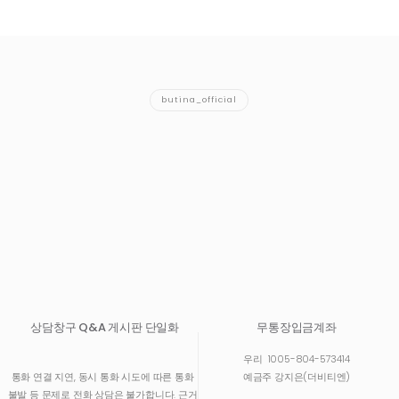
butina_official
상담창구 Q&A 게시판 단일화
무통장입금계좌
우리
1005-804-573414
통화 연결 지연, 동시 통화 시도에 따른 통화
예금주 강지은(더비티엔)
불발 등 문제로 전화 상담은 불가합니다. 근거