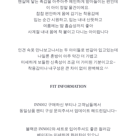
맨살에 닿는 촉감을 아주아주 예민하게 받아들이는 편인데
이 아이 정말 물건이에요.
찹찹 편안하게 몸에 감기는 착용감에
입는 순간 시원하고, 입는 내내 산뜻하고
여름에는 땀 흡습성까지 좋아
사계절 내내 몸에 착 붙이고 다니는 아이랍니다
인견 속옷 만나보고나서는 두 아이들로 번갈아 입고있는데
나일론 혼방이 아주 약간 더 가볍고
미세하게 보들한 신축성이 조금 더 가미된 기분이고요~
착용감이나 내구성은 큰 차이 없이 완벽해요 ^^
FIT INFORMATION
INN002 구매하신 부티나 고객님들께서
동일상품 팬티 구성 문의주셔서 업데이트 해드린답니다~
블랙은 INN002와 세트로 입어주셔도 좋은 컬러감
베이지는 미세하게 컬러차이 있으니