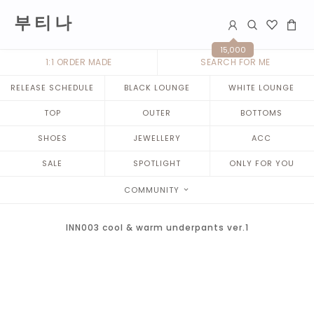
부 티 나
15,000
1:1 ORDER MADE
SEARCH FOR ME
RELEASE SCHEDULE
BLACK LOUNGE
WHITE LOUNGE
TOP
OUTER
BOTTOMS
SHOES
JEWELLERY
ACC
SALE
SPOTLIGHT
ONLY FOR YOU
COMMUNITY
INN003 cool & warm underpants ver.1