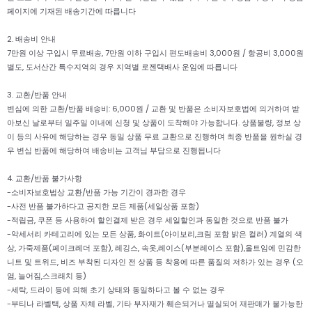
페이지에 기재된 배송기간에 따릅니다
2. 배송비 안내
7만원 이상 구입시 무료배송, 7만원 이하 구입시 편도배송비 3,000원 / 항공비 3,000원
별도, 도서산간 특수지역의 경우 지역별 로젠택배사 운임에 따릅니다
3. 교환/반품 안내
변심에 의한 교환/반품 배송비: 6,000원 / 교환 및 반품은 소비자보호법에 의거하여 받
아보신 날로부터 일주일 이내에 신청 및 상품이 도착해야 가능합니다. 상품불량, 정보 상
이 등의 사유에 해당하는 경우 동일 상품 무료 교환으로 진행하며 최종 반품을 원하실 경
우 변심 반품에 해당하여 배송비는 고객님 부담으로 진행됩니다
4. 교환/반품 불가사항
-소비자보호법상 교환/반품 가능 기간이 경과한 경우
-사전 반품 불가하다고 공지한 모든 제품(세일상품 포함)
-적립금, 쿠폰 등 사용하여 할인결제 받은 경우 세일할인과 동일한 것으로 반품 불가
-악세서리 카테고리에 있는 모든 상품, 화이트(아이보리,크림 포함 밝은 컬러) 계열의 색
상, 가죽제품(페이크레더 포함), 레깅스, 속옷,레이스(부분레이스 포함),올트임에 민감한
니트 및 트위드, 비즈 부착된 디자인 전 상품 등 착용에 따른 품질의 저하가 있는 경우 (오
염, 늘어짐,스크래치 등)
-세탁, 드라이 등에 의해 초기 상태와 동일하다고 볼 수 없는 경우
-부티나 라벨택, 상품 자체 라벨, 기타 부자재가 훼손되거나 멸실되어 재판매가 불가능한