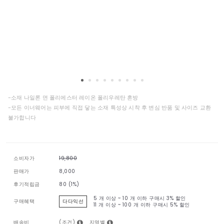
-소재 나일론 면 폴리에스터 레이온 폴리우레탄 혼방
-모든 이너웨어는 피부에 직접 닿는 소재 특성상 시착 후 변심 반품 및 사이즈 교환
불가합니다
소비자가
19,800
판매가
8,000
후기적립금
80 (1%)
5 개 이상 ~ 10 개 이하 구매시
3% 할인
구매혜택
다다익선
11 개 이상 ~ 100 개 이하 구매시
5% 할인
(조건)
지역별
배송비