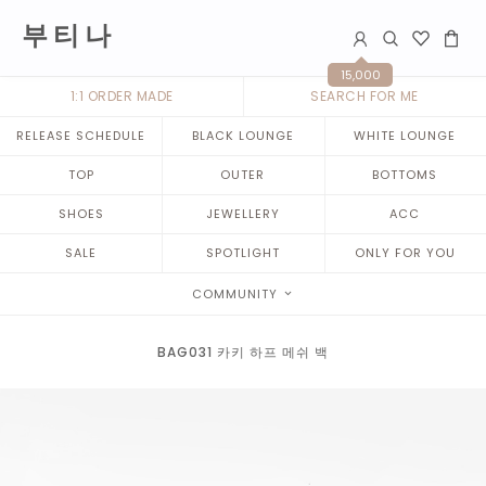
부 티 나
15,000
1:1 ORDER MADE
SEARCH FOR ME
RELEASE SCHEDULE
BLACK LOUNGE
WHITE LOUNGE
TOP
OUTER
BOTTOMS
SHOES
JEWELLERY
ACC
SALE
SPOTLIGHT
ONLY FOR YOU
COMMUNITY
BAG031 카키 하프 메쉬 백