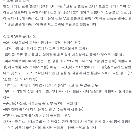
3. 교환/반품 안내
변심에 의한 교환/반품 배송비: 6,000원 / 교환 및 반품은 소비자보호법에 의거하여 받
아보신 날로부터 일주일 이내에 신청 및 상품이 도착해야 가능합니다. 상품불량, 정보 상
이 등의 사유에 해당하는 경우 동일 상품 무료 교환으로 진행하며 최종 반품을 원하실 경
우 변심 반품에 해당하여 배송비는 고객님 부담으로 진행됩니다
4. 교환/반품 불가사항
-소비자보호법상 교환/반품 가능 기간이 경과한 경우
-사전 반품 불가하다고 공지한 모든 제품(세일상품 포함)
-적립금, 쿠폰 등 사용하여 할인결제 받은 경우 세일할인과 동일한 것으로 반품 불가
-악세서리 카테고리에 있는 모든 상품, 화이트(아이보리,크림 포함 밝은 컬러) 계열의 색
상, 가죽제품(페이크레더 포함), 레깅스, 속옷,레이스(부분레이스 포함),올트임에 민감한
니트 및 트위드, 비즈 부착된 디자인 전 상품 등 착용에 따른 품질의 저하가 있는 경우 (오
염, 늘어짐,스크래치 등)
-세탁, 드라이 등에 의해 초기 상태와 동일하다고 볼 수 없는 경우
-부티나 라벨택, 상품 자체 라벨, 기타 부자재가 훼손되거나 멸실되어 재판매가 불가능한
경우
-구성품(사은품, 세트상품 중 일부 등)이 누락된 경우
-청약철회 불가에 미리 동의한 경우(주문제작 상품 등)
-기타 반품/교환 불가의 사유에 해당되는 경우
교환/반품은 소비자보호법 상 청약철회 관련 규정에 의거 처리되며 위 사항 등에 해당하
는 경우 상품이 도착하더라도 재반송되오니 양해 부탁드 립니다