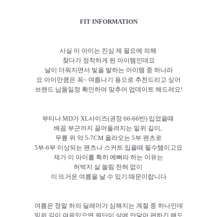
FIT INFORMATION
사실 이 아이는 진심 제 필요에 의해
찾다가 정착하게 된 아이템인데요
날이 더워지면서 빛을 발하는 아이템 중 하나라
요 아이만큼은 꼭~ 여름나기 용으로 추천드리고 싶어
브랜드 납품일정 확인하여 맞추어 업데이트 해드려요!
부티나 MD가 XL사이즈(권장 66-66반) 입었을때
배꼽 부근까지 끌어올려지는 밑위 길이,
무릎 위 약 5-7CM 올라오는
5부 팬츠로
5부-6부 이상되는 팬츠나 스커트 입을때 필수템이고요
제가 이 아이를 특히 예뻐라 하는 이유는
허벅지 살 쓸림 전혀 없이
이 뜨거운 여름을 날 수 있기 때문이랍니다
여름은 정말 하의 딜레마가 심해지는 계절 중 하나인데
밑위 길이 여유있으면 원단이 살에 안닿아 편하긴 해도