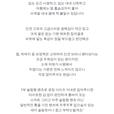
입는 순간 시원하고, 입는 내내 산뜻하고
여름에는 땀 흡습성까지 좋아
사계절 내내 몸에 착 붙일수 있답니다
인견 고유의 고급스러운 광택감이 약간 있고
크게 결은 없는 기본 매트한 집자결로
피부에 닿는 촉감이 정말 부드럽고 편안해요
힙, 허벅지 등
보정력은 고려하여 인견 브라나 팬티보다는
조금 두께감이 있는 편이지만
소재 자체가 시원해서
두껍다는 기분은 전혀 느껴지지 않으니
걱정 않아주셔도 된답니다
5부 슬림형 팬츠로 권장 사이즈 이내로 입어주시면
타이트한 감 없이 편안하게 통바지 또는
스커트 그리고 아주 슬림형 팬츠 아닌
일반적인 통을 가진 팬츠에 두루두루 입으실수 있는
세미 슬림핏이니 참고 부탁드릴게요!