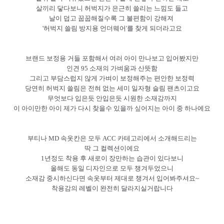
살끼리 닿다보니 허벅지가 은근히 쓸리는 느낌도 들고
날이 덥고 꿉꿉해질수록 그 불편함이 강해져
'허벅지 쓸림 방지용 언더웨어'를 찾게 되더라고요
브랜드 보정용 거들 포함해서 여러 아이 만나보고 입어봤지만
인견 95 소재의 가벼움과 산뜻함
그리고 부담스럽지 않게 가벼이 보정해주는 편안한 보정력
당연히 허벅지 쓸림은 전혀 없는 세미 일자형 슬림 팬츠이고요
무엇보다 입은듯 안입은듯 시원한 소재감까지
이 아이만한 아이 제가 다시 찾을수 있을까 싶어지는 아이 중 하나에요
부티나 MD 속옷칸은 모두 ACC 카테고리에서 소개해드리는
딱 그 컬렉션이에요
1년정도 착용 후 새로이 장만하는 습관이 있다보니
올해도 동일 디자인으로 모두 챙겨두었으니
소재감 중시하신다면 속옷부터 제대로 챙겨서 입어봐주셔요~
착용감의 레벨이 완전히 달라지실거랍니다