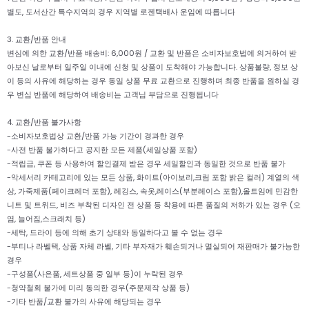
별도, 도서산간 특수지역의 경우 지역별 로젠택배사 운임에 따릅니다
3. 교환/반품 안내
변심에 의한 교환/반품 배송비: 6,000원 / 교환 및 반품은 소비자보호법에 의거하여 받
아보신 날로부터 일주일 이내에 신청 및 상품이 도착해야 가능합니다. 상품불량, 정보 상
이 등의 사유에 해당하는 경우 동일 상품 무료 교환으로 진행하며 최종 반품을 원하실 경
우 변심 반품에 해당하여 배송비는 고객님 부담으로 진행됩니다
4. 교환/반품 불가사항
-소비자보호법상 교환/반품 가능 기간이 경과한 경우
-사전 반품 불가하다고 공지한 모든 제품(세일상품 포함)
-적립금, 쿠폰 등 사용하여 할인결제 받은 경우 세일할인과 동일한 것으로 반품 불가
-악세서리 카테고리에 있는 모든 상품, 화이트(아이보리,크림 포함 밝은 컬러) 계열의 색
상, 가죽제품(페이크레더 포함), 레깅스, 속옷,레이스(부분레이스 포함),올트임에 민감한
니트 및 트위드, 비즈 부착된 디자인 전 상품 등 착용에 따른 품질의 저하가 있는 경우 (오
염, 늘어짐,스크래치 등)
-세탁, 드라이 등에 의해 초기 상태와 동일하다고 볼 수 없는 경우
-부티나 라벨택, 상품 자체 라벨, 기타 부자재가 훼손되거나 멸실되어 재판매가 불가능한
경우
-구성품(사은품, 세트상품 중 일부 등)이 누락된 경우
-청약철회 불가에 미리 동의한 경우(주문제작 상품 등)
-기타 반품/교환 불가의 사유에 해당되는 경우