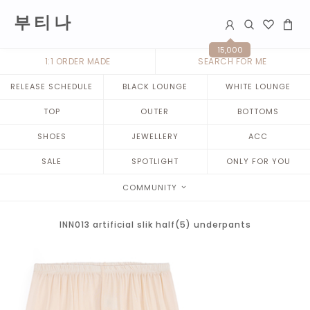
부 티 나
15,000
1:1 ORDER MADE
SEARCH FOR ME
RELEASE SCHEDULE
BLACK LOUNGE
WHITE LOUNGE
TOP
OUTER
BOTTOMS
SHOES
JEWELLERY
ACC
SALE
SPOTLIGHT
ONLY FOR YOU
COMMUNITY
INN013 artificial slik half(5) underpants