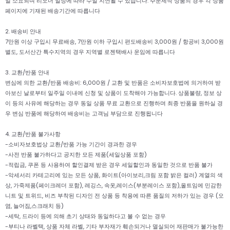
일 소요되며 리오더 일정에 따라 수일 지연될 수 있습니다. 주문제작 상품의 경우 각 상품
페이지에 기재된 배송기간에 따릅니다
2. 배송비 안내
7만원 이상 구입시 무료배송, 7만원 이하 구입시 편도배송비 3,000원 / 항공비 3,000원
별도, 도서산간 특수지역의 경우 지역별 로젠택배사 운임에 따릅니다
3. 교환/반품 안내
변심에 의한 교환/반품 배송비: 6,000원 / 교환 및 반품은 소비자보호법에 의거하여 받
아보신 날로부터 일주일 이내에 신청 및 상품이 도착해야 가능합니다. 상품불량, 정보 상
이 등의 사유에 해당하는 경우 동일 상품 무료 교환으로 진행하며 최종 반품을 원하실 경
우 변심 반품에 해당하여 배송비는 고객님 부담으로 진행됩니다
4. 교환/반품 불가사항
-소비자보호법상 교환/반품 가능 기간이 경과한 경우
-사전 반품 불가하다고 공지한 모든 제품(세일상품 포함)
-적립금, 쿠폰 등 사용하여 할인결제 받은 경우 세일할인과 동일한 것으로 반품 불가
-악세서리 카테고리에 있는 모든 상품, 화이트(아이보리,크림 포함 밝은 컬러) 계열의 색
상, 가죽제품(페이크레더 포함), 레깅스, 속옷,레이스(부분레이스 포함),올트임에 민감한
니트 및 트위드, 비즈 부착된 디자인 전 상품 등 착용에 따른 품질의 저하가 있는 경우 (오
염, 늘어짐,스크래치 등)
-세탁, 드라이 등에 의해 초기 상태와 동일하다고 볼 수 없는 경우
-부티나 라벨택, 상품 자체 라벨, 기타 부자재가 훼손되거나 멸실되어 재판매가 불가능한