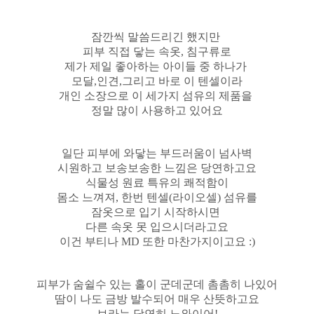
잠깐씩 말씀드리긴 했지만
피부 직접 닿는 속옷, 침구류로
제가 제일 좋아하는 아이들 중 하나가
모달,인견,그리고 바로 이 텐셀이라
개인 소장으로 이 세가지 섬유의 제품을
정말 많이 사용하고 있어요
일단 피부에 와닿는 부드러움이 넘사벽
시원하고 보송보송한 느낌은 당연하고요
식물성 원료 특유의 쾌적함이
몸소 느껴져, 한번 텐셀(라이오셀) 섬유를
잠옷으로 입기 시작하시면
다른 속옷 못 입으시더라고요
이건 부티나 MD 또한 마찬가지이고요 :)
피부가 숨쉴수 있는 홀이 군데군데 촘촘히 나있어
땀이 나도 금방 발수되어 매우 산뜻하고요
브라는 당연히 노와이어!