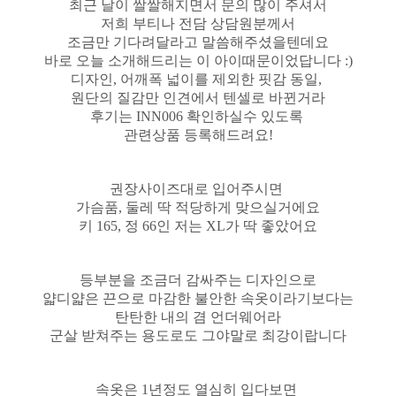
최근 날이 쌀쌀해지면서 문의 많이 주셔서
저희 부티나 전담 상담원분께서
조금만 기다려달라고 말씀해주셨을텐데요
바로 오늘 소개해드리는 이 아이때문이었답니다 :)
디자인, 어깨폭 넓이를 제외한 핏감 동일,
원단의 질감만 인견에서 텐셀로 바뀐거라
후기는 INN006 확인하실수 있도록
관련상품 등록해드려요!
권장사이즈대로 입어주시면
가슴품, 둘레 딱 적당하게 맞으실거에요
키 165, 정 66인 저는
XL가 딱 좋았어요
등부분을 조금더 감싸주는 디자인으로
얇디얇은 끈으로 마감한 불안한 속옷이라기보다는
탄탄한 내의 겸 언더웨어라
군살 받쳐주는 용도로도 그야말로 최강이랍니다
속옷은 1년정도 열심히 입다보면