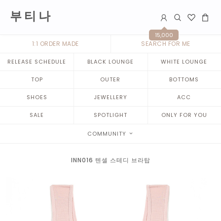
부 티 나
15,000
1:1 ORDER MADE
SEARCH FOR ME
RELEASE SCHEDULE
BLACK LOUNGE
WHITE LOUNGE
TOP
OUTER
BOTTOMS
SHOES
JEWELLERY
ACC
SALE
SPOTLIGHT
ONLY FOR YOU
COMMUNITY
INN016 텐셀 스테디 브라탑