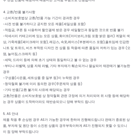
4. 교환/반품 불가사항
-소비자보호법상 교환/반품 가능 기간이 경과한 경우
-사전 반품 불가하다고 공지한 모든 제품(세일상품 포함)
-적립금, 쿠폰 등 사용하여 할인결제 받은 경우 세일할인과 동일한 것으로 반품 불가
-악세서리 카테고리에 있는 모든 상품, 화이트(아이보리,크림 포함 밝은 컬러) 계열의 색
상, 가죽제품(페이크레더 포함), 레깅스, 속옷,레이스(부분레이스 포함),올트임에 민감한
니트 및 트위드, 비즈 부착된 디자인 전 상품 등 착용에 따른 품질의 저하가 있는 경우 (오
염, 늘어짐,스크래치 등)
-세탁, 드라이 등에 의해 초기 상태와 동일하다고 볼 수 없는 경우
-부티나 라벨택, 상품 자체 라벨, 기타 부자재가 훼손되거나 멸실되어 재판매가 불가능한
경우
-구성품(사은품, 세트상품 중 일부 등)이 누락된 경우
-청약철회 불가에 미리 동의한 경우(주문제작 상품 등)
-기타 반품/교환 불가의 사유에 해당되는 경우
교환/반품은 소비자보호법 상 청약철회 관련 규정에 의거 처리되며 위 사항 등에 해당하
는 경우 상품이 도착하더라도 재반송되오니 양해 부탁드 립니다
5. AS 안내
제품 착용 후 손상된 경우 AS가 가능한 경우에 한하여 진행해드립니다 판매가 종료된 상
품, 부자재 및 원단 등이 소진된 상품의 경우부득이하게 AS가 진행되지 못할 수 있으니
이 점 양해 부탁드립니다