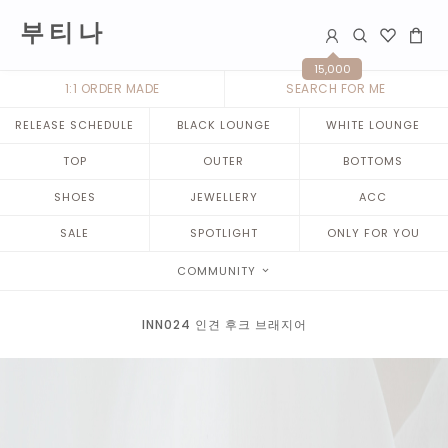
부 티 나
15,000
1:1 ORDER MADE
SEARCH FOR ME
RELEASE SCHEDULE
BLACK LOUNGE
WHITE LOUNGE
TOP
OUTER
BOTTOMS
SHOES
JEWELLERY
ACC
SALE
SPOTLIGHT
ONLY FOR YOU
COMMUNITY
INN024 인견 후크 브래지어