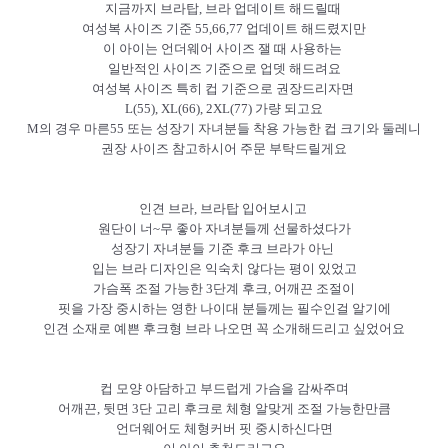
지금까지 브라탑, 브라 업데이트 해드릴때
여성복 사이즈 기준 55,66,77 업데이트 해드렸지만
이 아이는 언더웨어 사이즈 잴 때 사용하는
일반적인 사이즈 기준으로 업뎃 해드려요
여성복 사이즈 특히 컵 기준으로 권장드리자면
L(55), XL(66), 2XL(77) 가량 되고요
M의 경우 마른55 또는 성장기 자녀분들 착용 가능한 컵 크기와 둘레니
권장 사이즈 참고하시어 주문 부탁드릴게요
인견 브라, 브라탑 입어보시고
원단이 너~무 좋아
자녀분들께 선물하셨다가
성장기 자녀분들 기준 후크 브라가 아닌
입는 브라 디자인은 익숙치 않다는 평이 있었고
가슴폭 조절 가능한 3단계 후크, 어깨끈 조절이
핏을 가장 중시하는 영한 나이대 분들께는 필수인걸 알기에
인견 소재로 예쁜 후크형 브라 나오면 꼭 소개해드리고 싶었어요
컵 모양 아담하고 부드럽게 가슴을 감싸주며
어깨끈, 뒷면 3단 고리 후크로 체형 알맞게 조절 가능한만큼
언더웨어도 체형커버 핏 중시하신다면