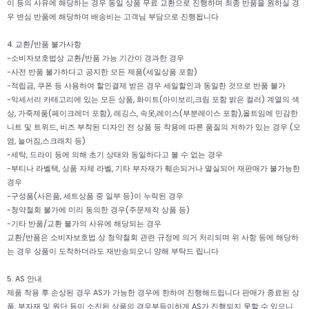
이 등의 사유에 해당하는 경우 동일 상품 무료 교환으로 진행하며 최종 반품을 원하실 경
우 변심 반품에 해당하여 배송비는 고객님 부담으로 진행됩니다
4. 교환/반품 불가사항
-소비자보호법상 교환/반품 가능 기간이 경과한 경우
-사전 반품 불가하다고 공지한 모든 제품(세일상품 포함)
-적립금, 쿠폰 등 사용하여 할인결제 받은 경우 세일할인과 동일한 것으로 반품 불가
-악세서리 카테고리에 있는 모든 상품, 화이트(아이보리,크림 포함 밝은 컬러) 계열의 색
상, 가죽제품(페이크레더 포함), 레깅스, 속옷,레이스(부분레이스 포함),올트임에 민감한
니트 및 트위드, 비즈 부착된 디자인 전 상품 등 착용에 따른 품질의 저하가 있는 경우 (오
염, 늘어짐,스크래치 등)
-세탁, 드라이 등에 의해 초기 상태와 동일하다고 볼 수 없는 경우
-부티나 라벨택, 상품 자체 라벨, 기타 부자재가 훼손되거나 멸실되어 재판매가 불가능한
경우
-구성품(사은품, 세트상품 중 일부 등)이 누락된 경우
-청약철회 불가에 미리 동의한 경우(주문제작 상품 등)
-기타 반품/교환 불가의 사유에 해당되는 경우
교환/반품은 소비자보호법 상 청약철회 관련 규정에 의거 처리되며 위 사항 등에 해당하
는 경우 상품이 도착하더라도 재반송되오니 양해 부탁드 립니다
5. AS 안내
제품 착용 후 손상된 경우 AS가 가능한 경우에 한하여 진행해드립니다 판매가 종료된 상
품, 부자재 및 원단 등이 소진된 상품의 경우부득이하게 AS가 진행되지 못할 수 있으니