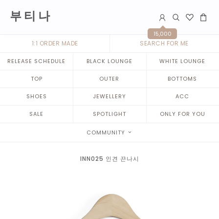
부 티 나
15,000
1:1 ORDER MADE
SEARCH FOR ME
RELEASE SCHEDULE
BLACK LOUNGE
WHITE LOUNGE
TOP
OUTER
BOTTOMS
SHOES
JEWELLERY
ACC
SALE
SPOTLIGHT
ONLY FOR YOU
COMMUNITY
INN025 인견 끈나시