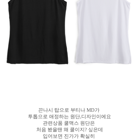
끈나시 탑으로 부티나 MD가
투톱으로 애정하는 원단,디자인이에요
관련상품 쿨맥스 원단은
처음 봤을땐 왜 쿨이지? 싶은데
입어보면 진가가 확실히