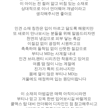
이 아이는 전 컬러 얇고 비침 있는 소재로
상대적으로 이너 언더웨어 개념이라고
생각해주시면 좋아요
인견 소재 칭찬은 입이 마르고 닳도록 해왔지만
또 새로이 만나보시는 분들을 위해 말씀드리자면
천연의 냉감으로 피부 닿는 촉감
이질감 없이 굉장히 시원하고요
촉촉하며 들척임 없이 산뜻한 질감으로
부티나 MD는 사계절 내내
인견 브라,팬티 시리즈만 착용하고 있어요
여름 땀 많이 나는 계절에
진가가 특히 드러나지만
몸에 열이 많은 부티나 MD는
겨울에도 애정하며 입는 원단이랍니다
이 소재의 마법같은 매력 아직이시라면
부티나 믿고 꼬옥 한번 입어보시길 바랄게요
쿨맥스 탑 대비 언더웨어 디자인인 점 참고해주시고