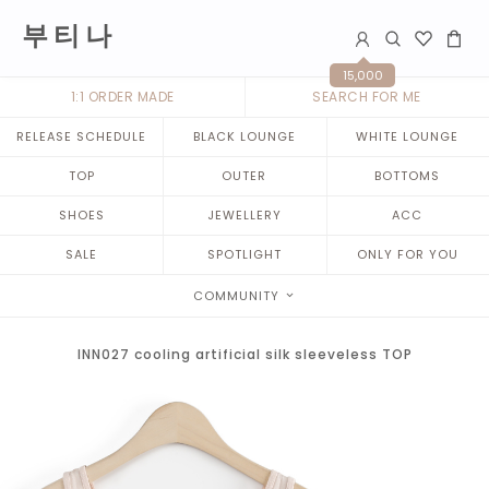
부 티 나
15,000
1:1 ORDER MADE
SEARCH FOR ME
RELEASE SCHEDULE
BLACK LOUNGE
WHITE LOUNGE
TOP
OUTER
BOTTOMS
SHOES
JEWELLERY
ACC
SALE
SPOTLIGHT
ONLY FOR YOU
COMMUNITY
INN027 cooling artificial silk sleeveless TOP