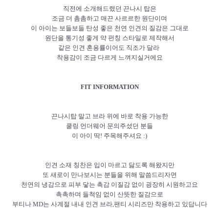
직전에 소개해드렸던 끈나시 탑은
조금 더 촘촘하고 매끈 사르르한 원단이며
이 아이는 보들보들 탄성 좋은 천연 인견의 질감은 그대로
원단을 통기성 좋게 약 펀칭 스타일로 제작해서
같은 인견 혼용률이어도 직조가 달라
착용감이 조금 다르게 느껴지실거에요
FIT INFORMATION
끈나시탑 말고 브라 위에 바로 착용 가능한
쿨링 언더웨어 문의주셨던 분들
이 아이 딱! 주목해주셔요 :)
인견 소재 칭찬은 입이 마르고 닳도록 해왔지만
또 새로이 만나보시는 분들을 위해 말씀드리자면
천연의 냉감으로 피부 닿는 촉감 이질감 없이 굉장히 시원하고요
촉촉하며 들척임 없이 산뜻한 질감으로
부티나 MD는 사계절 내내 인견 브라,팬티 시리즈만 착용하고 있답니다