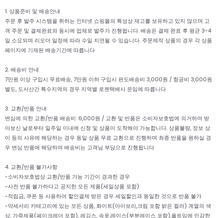
1. 상품준비 및 배송안내
주문 후 발주 시스템을 취하는 인터넷 쇼핑몰의 특성상 재고를 보유하고 있지 않으며 고
객 주문 및 결제완료와 동시에 업체로 발주가 진행됩니다. 배송은 결제 완료 후 평균 3~4
일 소요되며 리오더 일정에 따라 수일 지연될 수 있습니다. 주문제작 상품의 경우 각 상품
페이지에 기재된 배송기간에 따릅니다
2. 배송비 안내
7만원 이상 구입시 무료배송, 7만원 이하 구입시 편도배송비 3,000원 / 항공비 3,000원
별도, 도서산간 특수지역의 경우 지역별 로젠택배사 운임에 따릅니다
3. 교환/반품 안내
변심에 의한 교환/반품 배송비: 6,000원 / 교환 및 반품은 소비자보호법에 의거하여 받
아보신 날로부터 일주일 이내에 신청 및 상품이 도착해야 가능합니다. 상품불량, 정보 상
이 등의 사유에 해당하는 경우 동일 상품 무료 교환으로 진행하며 최종 반품을 원하실 경
우 변심 반품에 해당하여 배송비는 고객님 부담으로 진행됩니다
4. 교환/반품 불가사항
-소비자보호법상 교환/반품 가능 기간이 경과한 경우
-사전 반품 불가하다고 공지한 모든 제품(세일상품 포함)
-적립금, 쿠폰 등 사용하여 할인결제 받은 경우 세일할인과 동일한 것으로 반품 불가
-악세서리 카테고리에 있는 모든 상품, 화이트(아이보리,크림 포함 밝은 컬러) 계열의 색
상, 가죽제품(페이크레더 포함), 레깅스, 속옷,레이스(부분레이스 포함),올트임에 민감한