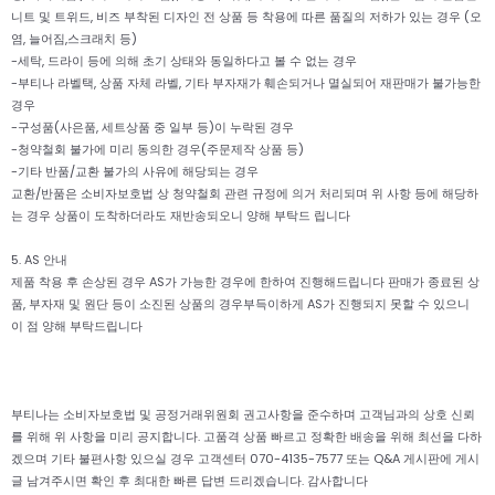
니트 및 트위드, 비즈 부착된 디자인 전 상품 등 착용에 따른 품질의 저하가 있는 경우 (오
염, 늘어짐,스크래치 등)
-세탁, 드라이 등에 의해 초기 상태와 동일하다고 볼 수 없는 경우
-부티나 라벨택, 상품 자체 라벨, 기타 부자재가 훼손되거나 멸실되어 재판매가 불가능한
경우
-구성품(사은품, 세트상품 중 일부 등)이 누락된 경우
-청약철회 불가에 미리 동의한 경우(주문제작 상품 등)
-기타 반품/교환 불가의 사유에 해당되는 경우
교환/반품은 소비자보호법 상 청약철회 관련 규정에 의거 처리되며 위 사항 등에 해당하
는 경우 상품이 도착하더라도 재반송되오니 양해 부탁드 립니다
5. AS 안내
제품 착용 후 손상된 경우 AS가 가능한 경우에 한하여 진행해드립니다 판매가 종료된 상
품, 부자재 및 원단 등이 소진된 상품의 경우부득이하게 AS가 진행되지 못할 수 있으니
이 점 양해 부탁드립니다
부티나는 소비자보호법 및 공정거래위원회 권고사항을 준수하며 고객님과의 상호 신뢰
를 위해 위 사항을 미리 공지합니다. 고품격 상품 빠르고 정확한 배송을 위해 최선을 다하
겠으며 기타 불편사항 있으실 경우 고객센터 070-4135-7577 또는 Q&A 게시판에 게시
글 남겨주시면 확인 후 최대한 빠른 답변 드리겠습니다. 감사합니다