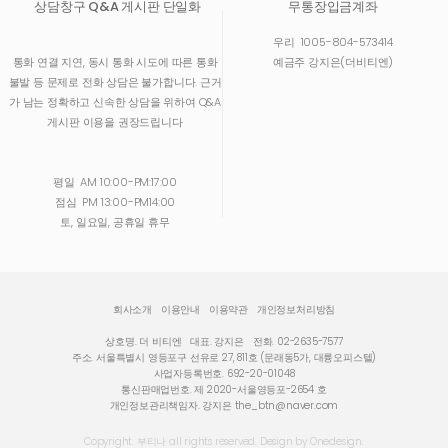
상담창구 Q&A 게시판 단일화
무통장입금계좌
우리
1005-804-573414
통화 연결 지연, 동시 통화 시도에 따른 통화
예금주 강지은(더비티엔)
불발 등 문제로 전화 상담은 불가합니다. 근거
가 남는 정확하고 신속한 상담을 위하여 Q&A
게시판 이용을 권장드립니다
평일
AM 10:00-PM:17:00
점심
PM 13:00-PM14:00
토, 일요일, 공휴일 휴무
회사소개
이용안내
이용약관
개인정보처리방침
상호명. 더 비티엔
대표. 강지은
전화. 02-2635-7577
주소. 서울특별시 영등포구 선유로 27, 811호 (문래동5가, 대륭오피스텔)
사업자등록번호. 692-20-01048
통신판매업번호. 제 2020-서울영등포-2654 호
개인정보관리책임자. 강지은
the_btn@naver.com
Copyright. 부티나 all rights reserved. Design by Onedesign.