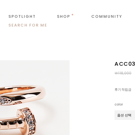
SPOTLIGHT
SHOP
COMMUNITY
SEARCH FOR ME
ACC0
￦118,000
후기적립금
color