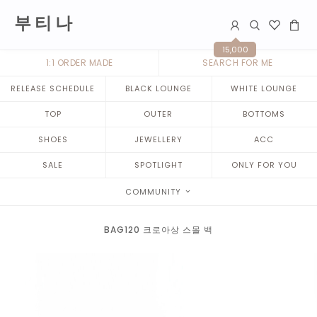
부 티 나
15,000
1:1 ORDER MADE
SEARCH FOR ME
RELEASE SCHEDULE
BLACK LOUNGE
WHITE LOUNGE
TOP
OUTER
BOTTOMS
SHOES
JEWELLERY
ACC
SALE
SPOTLIGHT
ONLY FOR YOU
COMMUNITY
BAG120 크로아상 스몰 백