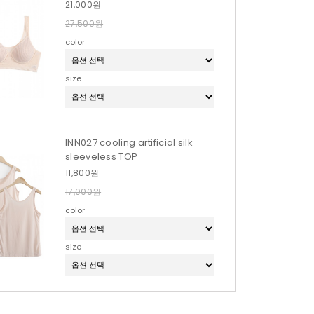
21,000원
27,500원
color
size
INN027 cooling artificial silk
sleeveless TOP
11,800원
17,000원
color
size