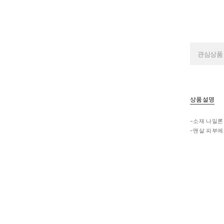
관심상품
상품설명
-소재 나일론
-맨살 피부에