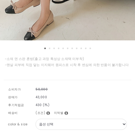
-소재 면 스판 혼방(출고 과정 특성상 소재택 미부착)
-맨살 피부에 직접 닿는 이지웨어 원피스로 시착 후 변심에 의한 반품이 불가합니다
소비자가
50,000
판매가
43,000
후기적립금
430 (1%)
(조건)
지역별
배송비
color & size