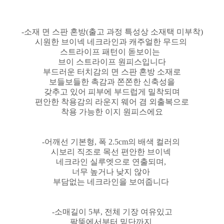
-소재 면 스판 혼방(출고 과정 특성상 소재택 미부착)
시원한 브이넥 네크라인과 캐주얼한 무드의
스트라이프 패턴이 돋보이는
브이 스트라이프 원피스입니다
부드러운 터치감의 면 스판 혼방 소재로
보들보들한 촉감과 쫀쫀한 신축성을
갖추고 있어 피부에 부드럽게 밀착되며
편안한 착용감의 라운지 웨어 겸 외출복으로
착용 가능한 이지 원피스에요
-어깨선 기본형, 폭 2.5cm의 배색 컬러의
시보리 직조로 목선 편안한 브이넥
네크라인 실루엣으로 연출되며,
너무 높거나 낮지 않아
부담없는 네크라인을 보여줍니다
-소매길이 5부, 전체 기장 여유있고
팔뚝에서부터 밑단까지