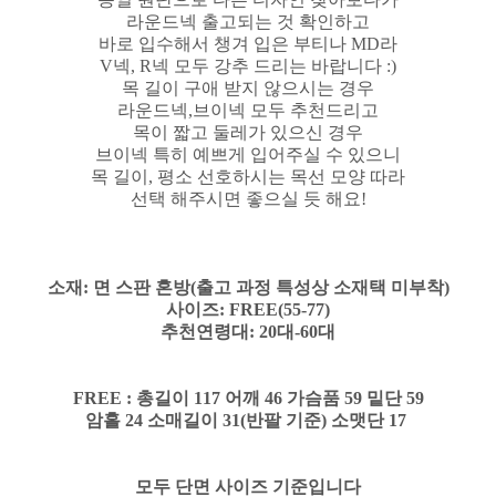
라운드넥 출고되는 것 확인하고
바로 입수해서 챙겨 입은 부티나 MD라
V넥, R넥 모두 강추 드리는 바랍니다 :)
목 길이 구애 받지 않으시는 경우
라운드넥,브이넥 모두 추천드리고
목이 짧고 둘레가 있으신 경우
브이넥 특히 예쁘게 입어주실 수 있으니
목 길이, 평소 선호하시는 목선 모양 따라
선택 해주시면 좋으실 듯 해요!
소재: 면 스판 혼방(출고 과정 특성상 소재택 미부착)
사이즈: FREE(55-77)
추천연령대: 20대-60대
FREE : 총길이 117 어깨 46 가슴품 59 밑단 59
암홀 24 소매길이 31(반팔 기준) 소맷단 17
모두 단면 사이즈 기준입니다