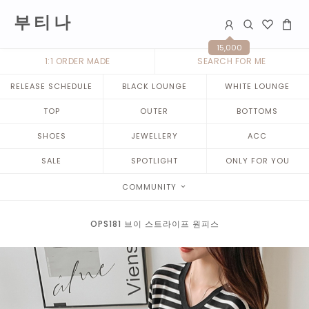
부 티 나
15,000
1:1 ORDER MADE
SEARCH FOR ME
RELEASE SCHEDULE
BLACK LOUNGE
WHITE LOUNGE
TOP
OUTER
BOTTOMS
SHOES
JEWELLERY
ACC
SALE
SPOTLIGHT
ONLY FOR YOU
COMMUNITY
OPS181 브이 스트라이프 원피스