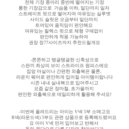
전체 기장 종아리 중반에 떨어지는 기장
롱한 기장감으로 가슴품 이하, 밑단까지 일자
스트레이트 핏으로 떨어지며 여유있는 실루엣
사이드 슬릿은 오금부터 밑단까지
트여있어 움직임이 편안해요
여유있는 릴렉스 핏으로 체형 구애없이
편안하게 착용 가능하여
권장 정77사이즈까지 추천드릴게요
-쫀쫀하고 탱글탱글한 신축성으로
스판끼 최상의 브이 스트라이프 원피스에요
집앞 마실이나 간편한 외출복은 물론,
라운지 웨어로 편안하게 입어질 아이템이랍니다
시즌 내내 실내복으로 입어주시고
요즘 같은 장마철, 초가을까지
편안한 외출복으로 데일리하게 활용해 주셔요!
-이번에 올려드리는 아이는 V넥 5부 소매고요
R넥(라운드넥) 5부도 관련 상품으로 등록해드렸어요
요 아이 V넥 먼저 입어보고 반해서
동일 원단으로 다른 디자인 찾아보다가