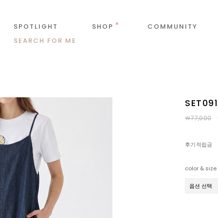
SPOTLIGHT
SHOP
COMMUNITY
SEARCH FOR ME
SET09
￦77,000
후기적립금
color & size