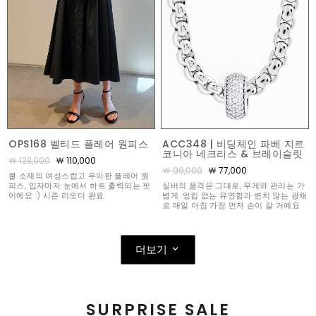
OPS168 벨티드 플레어 원피스
ACC348 | 비딩체인 파베 지르
코니아 네크리스 & 브레이슬릿
￦ 123,000
￦ 110,000
￦ 99,000
￦ 77,000
쿨 소재의 여성스럽고 우아한 플레어 원
피스, 입자마자 눈에서 하트 출력되는 핏
실버의 품격은 그대로, 무게와 관리는 가
이에요 :) 시즌 리오더 완료
볍게. 엉킴 없는 유연함과 변치 않는 광채
로 매일 아침 가장 먼저 손이 갈 거예요
더보기
SURPRISE SALE