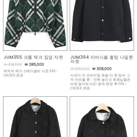
JUM355 크롭 체크 집업 자켓
JUM394 리버시블 퀼팅 나일론
자켓
￦ 318,000
￦ 285,000
￦ 335,000
￦ 308,000
제작처 메가 스테디셀러 시즌 PRE-
ORDER 완료
사진이 이 프리미엄 핏을 다 못 담아 그
저 아쉬울 뿐 :: 안목 높으신 회원님들은
바로 알아보셔요! 광속 완판 후 PRE-
ORDER 완료