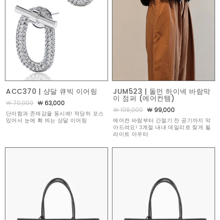
ACC370 | 샹달 큐빅 이어링
JUM523 | 돌먼 하이넥 바람막
이 점퍼 (에어컨템)
￦ 70,000
￦ 63,000
￦ 108,000
￦ 99,000
단아함과 존재감을 동시에! 적당히 포스
있어서 눈에 확 띄는 샹달 이어링
에어컨 바람부터 간절기 찬 공기까지 막
아드려요! 3계절 내내 데일리로 찾게 될
라이트 아우터