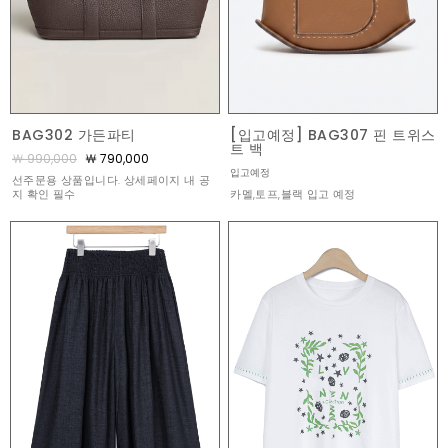
BAG302 가든파티
[입고예정] BAG307 핀 트위스
트 백
￦ 990,000
￦ 790,000
입고예정
선주문용 상품입니다. 상세페이지 내 공
카멜,토프,블랙 입고 예정
지 확인 필수