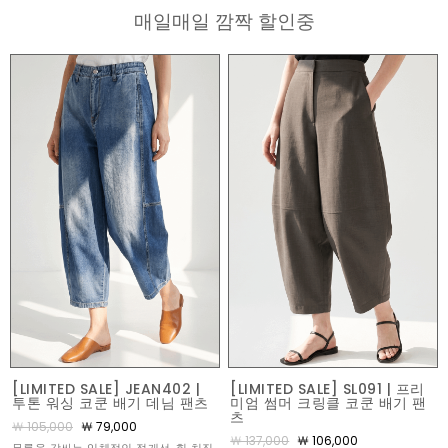
매일매일 깜짝 할인중
[LIMITED SALE] JEAN402 |
[LIMITED SALE] SL091 | 프리
투톤 워싱 코쿤 배기 데님 팬츠
미엄 썸머 크링클 코쿤 배기 팬
츠
￦ 105,000
￦ 79,000
￦ 137,000
￦ 106,000
무릎을 감싸는 입체적인 절개선, 힙 처짐