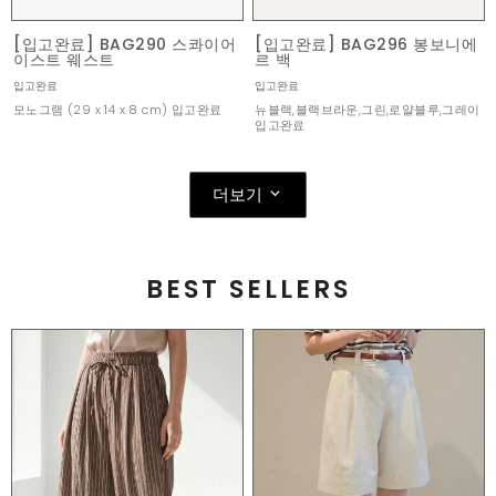
[입고완료] BAG290 스콰이어
[입고완료] BAG296 봉보니에
이스트 웨스트
르 백
입고완료
입고완료
모노그램 (29 x 14 x 8 cm) 입고완료
뉴블랙,블랙브라운,그린,로얄블루,그레이
입고완료
더보기
BEST SELLERS