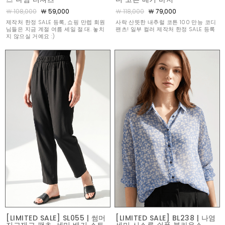
￦ 108,000
￦ 59,000
￦ 118,000
￦ 79,000
제작처 한정 SALE 등록, 쇼핑 만렙 회원
사락 산뜻한 내추럴 코튼 100 만능 코디
님들은 지금 계절 여름 세일 절.대. 놓치
팬츠! 일부 컬러 제작처 한정 SALE 등록
지 않으실 거예요 :)
[LIMITED SALE] SL055 | 썸머
[LIMITED SALE] BL238 | 나염
지그재그 팬츠, 세미 배기 스트
세미 시스루 쉬폰 블라우스