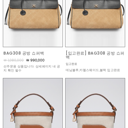
BAG308 공방 쇼퍼백
[입고완료] BAG308 공방 쇼퍼
백
￦ 1,080,000
￦ 990,000
입고완료
선주문용 상품입니다. 상세페이지 내 공
데님블루,카멜스웨이드,블랙 입고완료
지 확인 필수