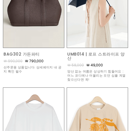
BAG302 가든파티
UMB014 | 로프 스트라이프 양
산
￦ 990,000
￦ 790,000
￦ 58,000
￦ 49,000
선주문용 상품입니다. 상세페이지 내 공
지 확인 필수
양산 없는 여름은 상상하기 힘들어요 ::
어느 코디에나 어울리는 모던 심플 계열
찾으신다면 꼭!