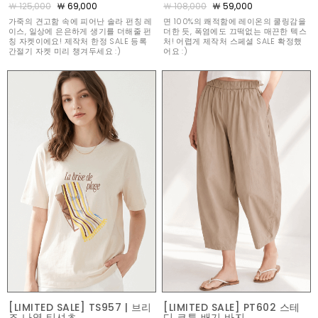
￦ 125,000
￦ 69,000
￦ 108,000
￦ 59,000
가죽의 견고함 속에 피어난 솔라 펀칭 레
면 100%의 쾌적함에 레이온의 쿨링감을
이스, 일상에 은은하게 생기를 더해줄 펀
더한 듯, 폭염에도 끄떡없는 매끈한 텍스
칭 자켓이에요! 제작처 한정 SALE 등록
처! 어렵게 제작처 스페셜 SALE 확정했
간절기 자켓 미리 챙겨두세요 :)
어요 :)
[LIMITED SALE] TS957 | 브리
[LIMITED SALE] PT602 스테
즈 나염 티셔츠
디 코튼 배기 바지