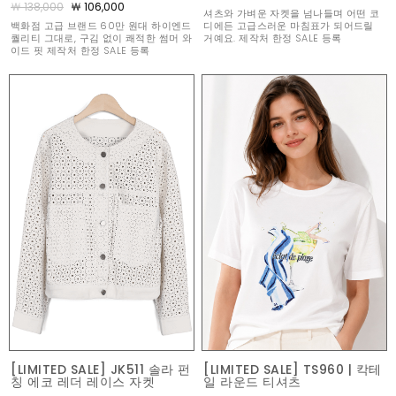
￦ 138,000
￦ 106,000
셔츠와 가벼운 자켓을 넘나들며 어떤 코
백화점 고급 브랜드 60만 원대 하이엔드
디에든 고급스러운 마침표가 되어드릴
퀄리티 그대로, 구김 없이 쾌적한 썸머 와
거예요. 제작처 한정 SALE 등록
이드 핏 제작처 한정 SALE 등록
[LIMITED SALE] JK511 솔라 펀
[LIMITED SALE] TS960 | 칵테
칭 에코 레더 레이스 자켓
일 라운드 티셔츠