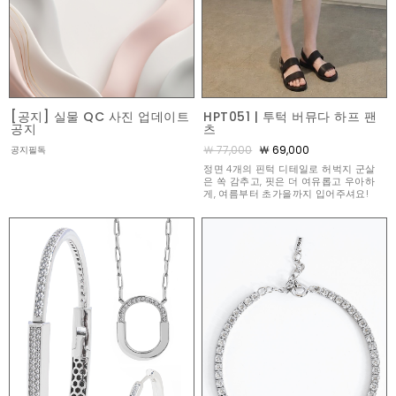
[공지] 실물 QC 사진 업데이트
HPT051 | 투턱 버뮤다 하프 팬
공지
츠
￦ 77,000
￦ 69,000
공지필독
정면 4개의 핀턱 디테일로 허벅지 군살
은 쏙 감추고, 핏은 더 여유롭고 우아하
게, 여름부터 초가을까지 입어주셔요!