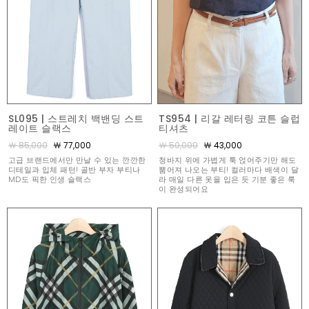
SL095 | 스트레치 백밴딩 스트
TS954 | 리갈 레터링 코튼 슬럽
레이트 슬랙스
티셔츠
￦ 85,000
￦ 77,000
￦ 50,000
￦ 43,000
고급 브랜드에서만 만날 수 있는 깐깐한
청바지 위에 가볍게 툭 얹어주기만 해도
디테일과 입체 패턴! 골반 부자 부티나
뿜어져 나오는 부티! 컬러마다 배색이 달
MD도 픽한 인생 슬랙스
라 매일 다른 옷을 입은 듯 기분 좋은 룩
이 완성되어요