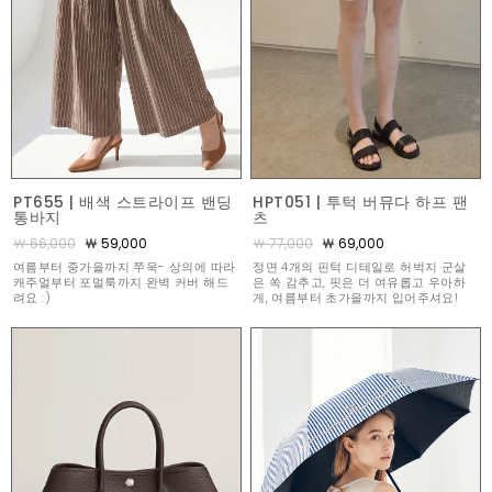
PT655 | 배색 스트라이프 밴딩
HPT051 | 투턱 버뮤다 하프 팬
통바지
츠
￦ 66,000
￦ 59,000
￦ 77,000
￦ 69,000
여름부터 중가을까지 쭈욱- 상의에 따라
정면 4개의 핀턱 디테일로 허벅지 군살
캐주얼부터 포멀룩까지 완벽 커버 해드
은 쏙 감추고, 핏은 더 여유롭고 우아하
려요 :)
게, 여름부터 초가을까지 입어주셔요!