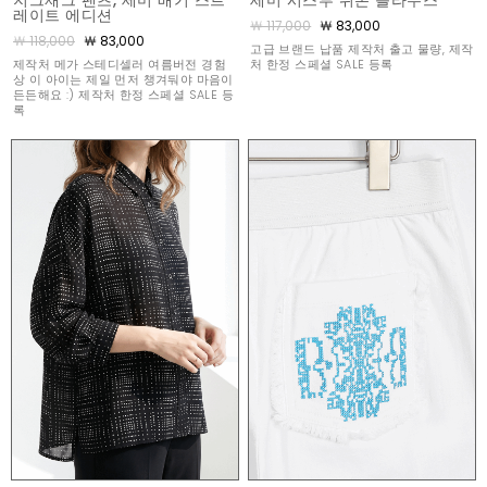
레이트 에디션
￦ 117,000
￦ 83,000
￦ 118,000
￦ 83,000
고급 브랜드 납품 제작처 출고 물량, 제작
제작처 메가 스테디셀러 여름버전 경험
처 한정 스페셜 SALE 등록
상 이 아이는 제일 먼저 챙겨둬야 마음이
든든해요 :) 제작처 한정 스페셜 SALE 등
록