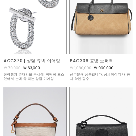
ACC370 | 샹달 큐빅 이어링
BAG308 공방 쇼퍼백
￦ 70,000
￦ 63,000
￦ 1,080,000
￦ 990,000
단아함과 존재감을 동시에! 적당히 포스
선주문용 상품입니다. 상세페이지 내 공
있어서 눈에 확 띄는 샹달 이어링
지 확인 필수