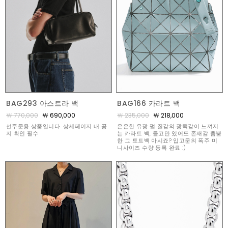
BAG293 아스트라 백
BAG166 카라트 백
￦ 770,000
￦ 690,000
￦ 235,000
￦ 218,000
선주문용 상품입니다. 상세페이지 내 공
은은한 유광 펄 질감의 광택감이 느껴지
지 확인 필수
는 카라트 백, 들고만 있어도 존재감 뿜뿜
한 그 토트백 아시죠? 입고문의 폭주 미
니사이즈 수량 등록 완료 :)