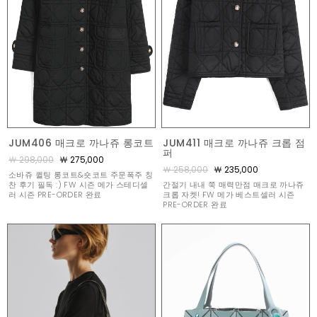
JUM406 매크로 까나쥬 롱코트
JUM411 매크로 까나쥬 크롭 점
퍼
￦ 298,000
￦ 275,000
￦ 258,000
￦ 235,000
소바쥬 퀼팅 롱코트&숏코트 주문폭주 칭
찬 후기 필독 :) FW 시즌 메가 스테디셀
간절기 내내 쭉 매력만점 매크로 까나쥬
러 시즌 PRE-ORDER 완료
크롭 자켓! FW 메가 베스트셀러 시즌
PRE-ORDER 완료