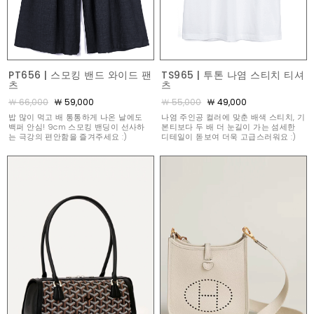
PT656 | 스모킹 밴드 와이드 팬
TS965 | 투톤 나염 스티치 티셔
츠
츠
￦ 66,000
￦ 59,000
￦ 55,000
￦ 49,000
밥 많이 먹고 배 통통하게 나온 날에도
나염 주인공 컬러에 맞춘 배색 스티치, 기
백퍼 안심! 9cm 스모킹 밴딩이 선사하
본티보다 두 배 더 눈길이 가는 섬세한
는 극강의 편안함을 즐겨주세요 :)
디테일이 돋보여 더욱 고급스러워요 :)