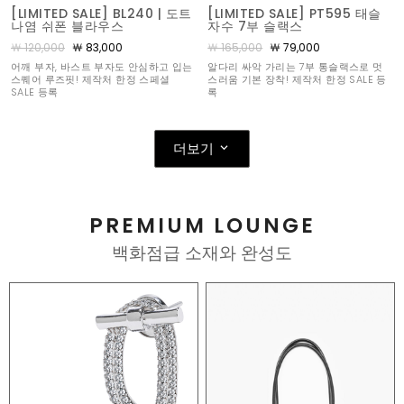
[LIMITED SALE] BL240 | 도트
[LIMITED SALE] PT595 태슬
나염 쉬폰 블라우스
자수 7부 슬랙스
￦ 120,000
￦ 83,000
￦ 165,000
￦ 79,000
어깨 부자, 바스트 부자도 안심하고 입는
알다리 싸악 가리는 7부 통슬랙스로 멋
스퀘어 루즈핏! 제작처 한정 스페셜
스러움 기본 장착! 제작처 한정 SALE 등
SALE 등록
록
더보기
PREMIUM LOUNGE
백화점급 소재와 완성도