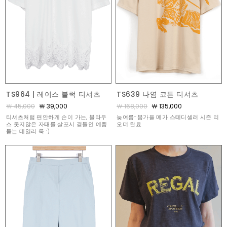
TS964 | 레이스 블럭 티셔츠
TS639 나염 코튼 티셔츠
￦ 45,000
￦ 39,000
￦ 168,000
￦ 135,000
티셔츠처럼 편안하게 손이 가는, 블라우
늦여름-봄가을 메가 스테디셀러 시즌 리
스 못지않은 자태를 살포시 곁들인 예쁨
오더 완료
돋는 데일리 룩 :)