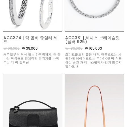
ACC374 | 락 콤비 쥬얼리 세
ACC381 | 테니스 브레이슬릿
트
(실버 925)
￦ 99,000
￦ 39,000
￦ 180,000
￦ 165,000
캐주얼부터 격식 있는 하객룩까지, 단 하
화이트골드의 쿨한 매력, 단독으로는 시
나만 착용해도 전체적인 분위기를 바꿔
원하게 레이어드로는 우아하게! 딱 착용
주는 티 락 컬렉션
하는 순간 왜 테니스팔찌가 인기 많은지
알아요 :)