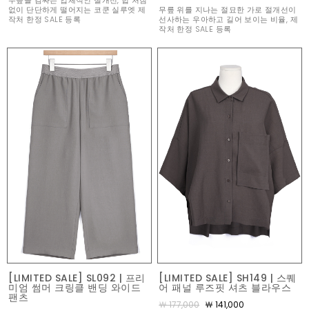
없이 단단하게 떨어지는 코쿤 실루엣 제
무릎 위를 지나는 절묘한 가로 절개선이
작처 한정 SALE 등록
선사하는 우아하고 길어 보이는 비율, 제
작처 한정 SALE 등록
[LIMITED SALE] SL092 | 프리
[LIMITED SALE] SH149 | 스퀘
미엄 썸머 크링클 밴딩 와이드
어 패널 루즈핏 셔츠 블라우스
팬츠
￦ 177,000
￦ 141,000