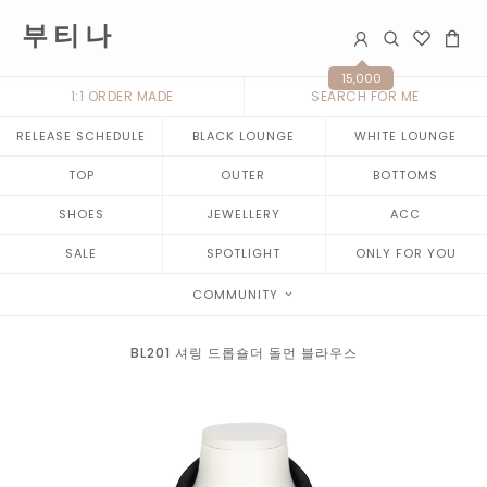
부 티 나
15,000
1:1 ORDER MADE
SEARCH FOR ME
RELEASE SCHEDULE
BLACK LOUNGE
WHITE LOUNGE
TOP
OUTER
BOTTOMS
SHOES
JEWELLERY
ACC
SALE
SPOTLIGHT
ONLY FOR YOU
COMMUNITY
BL201 셔링 드롭숄더 돌먼 블라우스