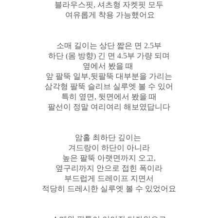
블라우스핏, 셔츠형 자켓핏 모두
여유롭게 착용 가능했어요
소매 길이는 상단 짧은 면 2.5부
하단 (몸 방향) 긴 면 4.5부 가량 되며
옆에서 봤을 때
앞 팔뚝 일부,뒷팔뚝 대부분을 가리는
삼각형 팔뚝 슬리브 실루엣 볼 수 있어
특히 옆면, 뒷면에서 봤을 때
팔선이 정말 여리여리 해보였답니다
암홀 최하단 깊이는
겨드랑이 하단이 아니라
높은 팔뚝 아랫면까지 오고,
옆구리까지 안으로 접힌 폭이라
부드럽게 드레이프 지면서
적당히 드레시한 실루엣 볼 수 있었어요