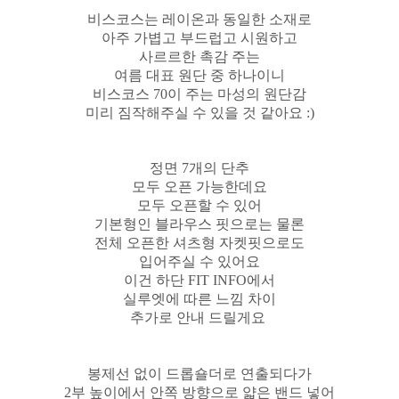
비스코스는 레이온과 동일한 소재로
아주 가볍고 부드럽고 시원하고
사르르한 촉감 주는
여름 대표 원단 중 하나이니
비스코스 70이 주는 마성의 원단감
미리 짐작해주실 수 있을 것 같아요 :)
정면 7개의 단추
모두 오픈 가능한데요
모두 오픈할 수 있어
기본형인 블라우스 핏으로는 물론
전체 오픈한 셔츠형 자켓핏으로도
입어주실 수 있어요
이건 하단 FIT INFO에서
실루엣에 따른 느낌 차이
추가로 안내 드릴게요
봉제선 없이 드롭숄더로 연출되다가
2부 높이에서 안쪽 방향으로 얇은 밴드 넣어