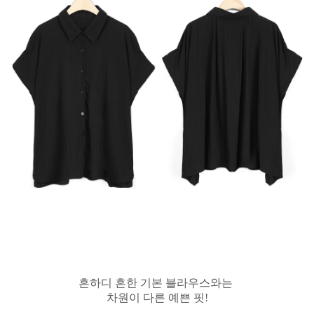
흔하디 흔한 기본 블라우스와는
차원이 다른 예쁜 핏!