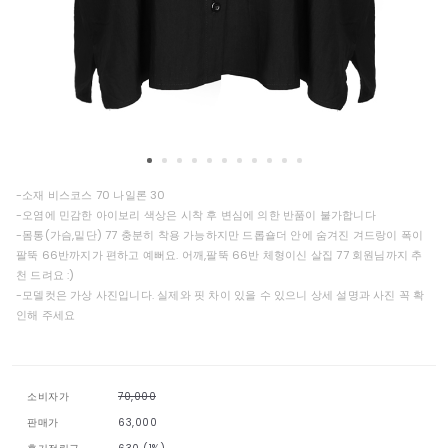
-소재 비스코스 70 나일론 30
-오염에 민감한 아이보리 색상은 시착 후 변심에 의한 반품이 불가합니다
-몸통(가슴,밑단) 77 충분히 착용 가능하지만 드롭숄더 안에 숨겨진 겨드랑이 폭이
팔뚝 66반까지가 편하고 예뻐요. 어깨,팔뚝 66반 체형이신 살집 77 회원님까지 추
천 드려요 :)
-모델컷은 가상 사진입니다. 실제와 핏 차이 있을 수 있으니 상세 설명과 사진 꼭 확
인해 주세요
소비자가
70,000
판매가
63,000