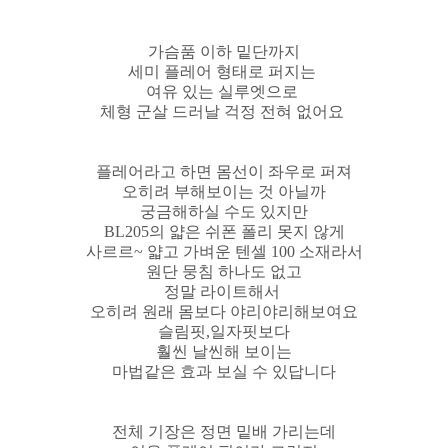
가슴품 이하 밑단까지
세미 플레어 형태로 퍼지는
여유 있는 실루엣으로
체형 군살 드러날 걱정 전혀 없어요
플레어라고 하면 몸선이 좌우로 퍼져
오히려 부해보이는 것 아닐까
궁금해하실 수도 있지만
BL205의 얇은 쉬폰 폴리 못지 않게
사르르~ 얇고 가벼운 텐셀 100 소재라서
원단 뭉침 하나도 없고
정말 라이트해서
오히려 원래 몸보다 야리야리해보여요
슬림핏,일자핏보다
훨씬 날씬해 보이는
마법같은 효과 보실 수 있답니다
전체 기장은 정면 밑배 가리는데