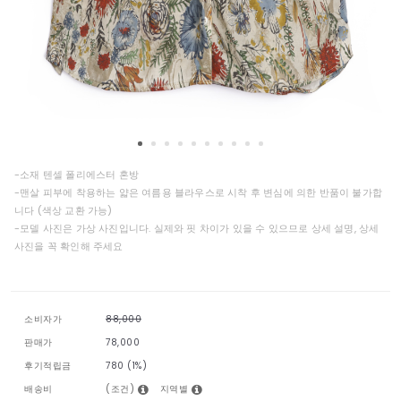
-소재 텐셀 폴리에스터 혼방
-맨살 피부에 착용하는 얇은 여름용 블라우스로 시착 후 변심에 의한 반품이 불가합
니다 (색상 교환 가능)
-모델 사진은 가상 사진입니다. 실제와 핏 차이가 있을 수 있으므로 상세 설명, 상세
사진을 꼭 확인해 주세요
소비자가
88,000
판매가
78,000
후기적립금
780 (1%)
(조건)
지역별
배송비