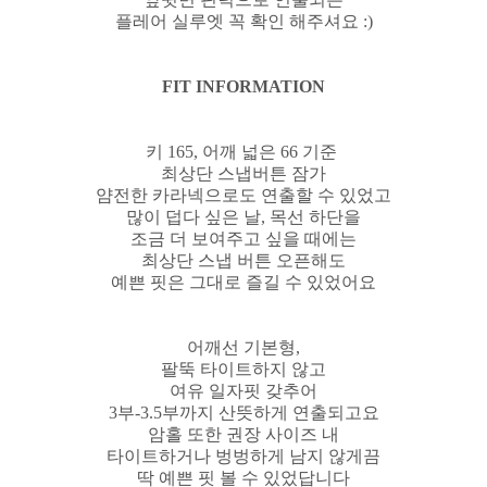
플레어 실루엣 꼭 확인 해주셔요 :)
FIT INFORMATION
키 165, 어깨 넓은 66 기준
최상단 스냅버튼 잠가
얌전한 카라넥으로도 연출할 수 있었고
많이 덥다 싶은 날, 목선 하단을
조금 더 보여주고 싶을 때에는
최상단 스냅 버튼 오픈해도
예쁜 핏은 그대로 즐길 수 있었어요
어깨선 기본형,
팔뚝 타이트하지 않고
여유 일자핏 갖추어
3부-3.5부까지 산뜻하게 연출되고요
암홀 또한 권장 사이즈 내
타이트하거나 벙벙하게 남지 않게끔
딱 예쁜 핏 볼 수 있었답니다