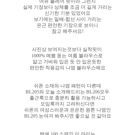
여유 플레어 핏이라 그런지
실제 기장보다 상체를 조금 더 길게 가리는
신기한 기분 있었어요
보기에는 밑배-힙선 사이 가리는
은근 편안한 기장으로 보이니
참고 해주셔요!
사진상 보여지는것보다 실착핏이
1000% 예쁨 돋는 여름 블라우스로
얇고 가벼워 입은 듯 안 입은듯한
편안한 착용감의 나염 블라우스예요
쉬폰 소재와 나염 패턴이 다른데
BL205와 오늘 소개해드리는 BL206모두
출근룩으로 충분히 활용 가능하시고
모임룩까지 고려하신다면
쉬폰의 여성스러운과 은은한 원톤 나염인
BL205 눈여겨 봐주시면 좋으실 것 같아요
텐셀 100 소재인 이 아이는