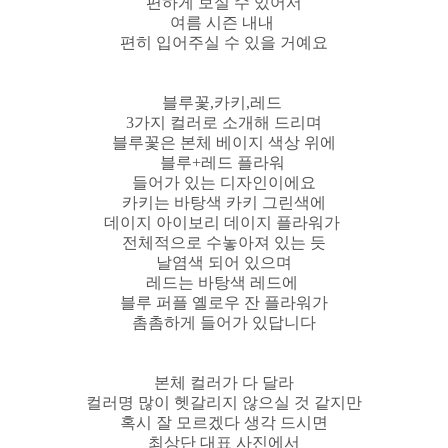
편하게 보실 수 있어서
여름 시즌 내내
편히 입어주실 수 있을 거예요
블루꽃,카키,레드
3가지 컬러로 소개해 드리며
블루꽃은 본체 베이지 색상 위에
블루+레드 플라워
들어가 있는 디자인이에요
카키는 바탕색 카키 그린색에
데이지 아이보리 데이지 플라워가
전체적으로 수놓아져 있는 듯
날염색 되어 있으며
레드는 바탕색 레드에
블루 퍼플 옐로우 잔 플라워가
촘촘하게 들어가 있답니다
본체 컬러가 다 달라
컬러명 많이 헷갈리지 않으실 것 같지만
혹시 잘 모르겠다 생각 드시면
최상단 대표 사진에서