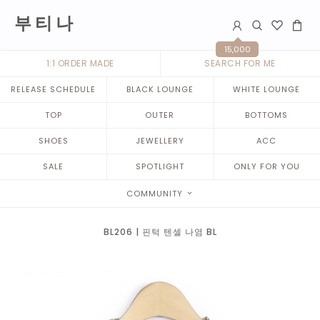
부 티 나
15,000
1:1 ORDER MADE
SEARCH FOR ME
RELEASE SCHEDULE
BLACK LOUNGE
WHITE LOUNGE
TOP
OUTER
BOTTOMS
SHOES
JEWELLERY
ACC
SALE
SPOTLIGHT
ONLY FOR YOU
COMMUNITY
BL206 | 핀턱 텐셀 나염 BL