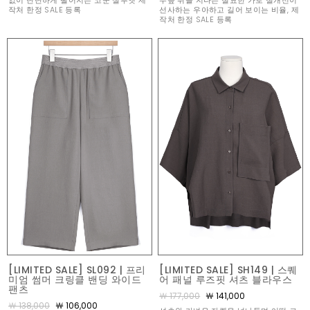
없이 단단하게 떨어지는 코쿤 실루엣 제
무릎 위를 지나는 절묘한 가로 절개선이
작처 한정 SALE 등록
선사하는 우아하고 길어 보이는 비율, 제
작처 한정 SALE 등록
[LIMITED SALE] SL092 | 프리
[LIMITED SALE] SH149 | 스퀘
미엄 썸머 크링클 밴딩 와이드
어 패널 루즈핏 셔츠 블라우스
팬츠
￦ 177,000
￦ 141,000
￦ 138,000
￦ 106,000