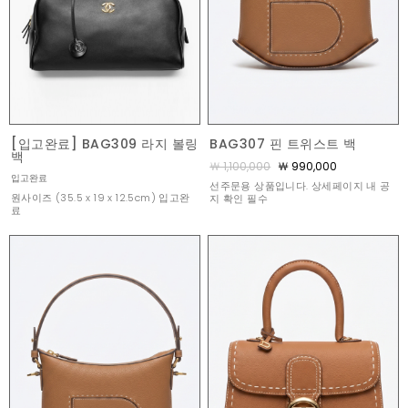
[입고완료] BAG309 라지 볼링
BAG307 핀 트위스트 백
백
￦ 1,100,000
￦ 990,000
입고완료
선주문용 상품입니다. 상세페이지 내 공
원사이즈 (35.5 x 19 x 12.5cm) 입고완
지 확인 필수
료