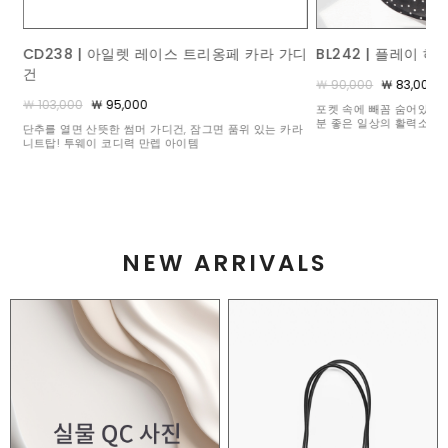
가디
BL242 | 플레이 하트 도트 블라우스
ACC367 | 콤비 브
￦ 90,000
￦ 83,000
￦ 140,000
￦ 125,000
포켓 속에 빼꼼 숨어있는 수줍은 하트 비딩이 볼수록 기
밋밋한 풀 원석 세팅과는 
분 좋은 일상의 활력소가 되어주어요 :)
석 3개와 화려하게 빛을 
카라
눈부신 믹스매치
NEW ARRIVALS