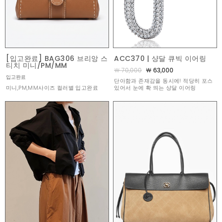
[입고완료] BAG306 브리앙 스
ACC370 | 샹달 큐빅 이어링
티치 미니/PM/MM
￦ 70,000
￦ 63,000
입고완료
단아함과 존재감을 동시에! 적당히 포스
미니,PM,MM사이즈 컬러별 입고완료
있어서 눈에 확 띄는 샹달 이어링