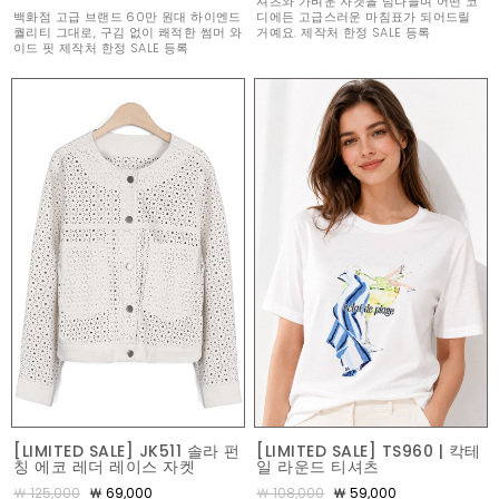
셔츠와 가벼운 자켓을 넘나들며 어떤 코
백화점 고급 브랜드 60만 원대 하이엔드
디에든 고급스러운 마침표가 되어드릴
퀄리티 그대로, 구김 없이 쾌적한 썸머 와
거예요. 제작처 한정 SALE 등록
이드 핏 제작처 한정 SALE 등록
[LIMITED SALE] JK511 솔라 펀
[LIMITED SALE] TS960 | 칵테
칭 에코 레더 레이스 자켓
일 라운드 티셔츠
￦ 125,000
￦ 69,000
￦ 108,000
￦ 59,000