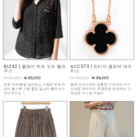
BL242 | 플레이 하트 도트 블라
ACC373 | 빈티지 클로버 네크
우스
리스
￦ 90,000
￦ 83,000
￦ 108,000
￦ 99,000
포켓 속에 빼꼼 숨어있는 수줍은 하트 비
블랙 오닉스부터 영롱한 기요세와 다이
딩이 볼수록 기분 좋은 일상의 활력소가
아세팅 큐빅까지, 취향대로 완성하는 다
되어주어요 :)
채로운 커스텀 주얼리