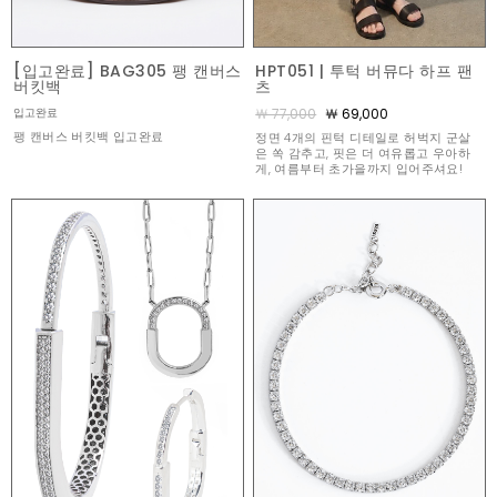
[입고완료] BAG305 팽 캔버스
HPT051 | 투턱 버뮤다 하프 팬
버킷백
츠
￦ 77,000
￦ 69,000
입고완료
팽 캔버스 버킷백 입고완료
정면 4개의 핀턱 디테일로 허벅지 군살
은 쏙 감추고, 핏은 더 여유롭고 우아하
게, 여름부터 초가을까지 입어주셔요!