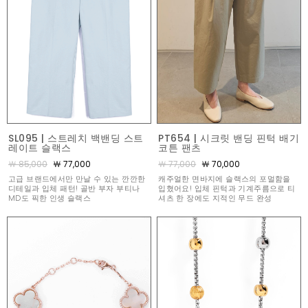
SL095 | 스트레치 백밴딩 스트
PT654 | 시크릿 밴딩 핀턱 배기
레이트 슬랙스
코튼 팬츠
￦ 85,000
￦ 77,000
￦ 77,000
￦ 70,000
고급 브랜드에서만 만날 수 있는 깐깐한
캐주얼한 면바지에 슬랙스의 포멀함을
디테일과 입체 패턴! 골반 부자 부티나
입혔어요! 입체 핀턱과 기계주름으로 티
MD도 픽한 인생 슬랙스
셔츠 한 장에도 지적인 무드 완성