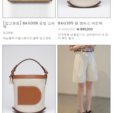
[입고완료] BAG308 공방 쇼퍼
BAG305 팽 캔버스 버킷백
백
￦ 990,000
￦ 890,000
입고완료
선주문용 상품입니다. 상세페이지 내 공
데님블루,카멜스웨이드,블랙 입고완료
지 확인 필수