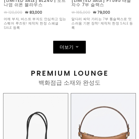
[LIMITED SALE] BL240 | 도트
[LIMITED SALE] PT595 태슬
나염 쉬폰 블라우스
자수 7부 슬랙스
￦ 120,000
￦ 83,000
￦ 165,000
￦ 79,000
어깨 부자, 바스트 부자도 안심하고 입는
알다리 싸악 가리는 7부 통슬랙스로 멋
스퀘어 루즈핏! 제작처 한정 스페셜
스러움 기본 장착! 제작처 한정 SALE 등
SALE 등록
록
더보기
PREMIUM LOUNGE
백화점급 소재와 완성도