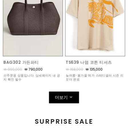
BAG302 가든파티
TS639 나염 코튼 티셔츠
￦ 990,000
￦ 790,000
￦ 168,000
￦ 135,000
선주문용 상품입니다. 상세페이지 내 공
늦여름-봄가을 메가 스테디셀러 시즌 리
지 확인 필수
오더 완료
더보기
SURPRISE SALE