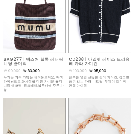
BAG277 | 텍스처 블록 레터링
CD238 | 아일렛 레이스 트리옹
니팅 숄더백
페 카라 가디건
￦ 90,000
￦ 83,000
￦ 103,000
￦ 95,000
무거운 가죽 가방은 내려놓으셔요, 배색
단추를 열면 산뜻한 썸머 가디건, 잠그면
라이닝으로 화사함을 더한 가벼운 숄더
품위 있는 카라 니트탑! 투웨이 코디력
니팅 에코백! 핑크배색,블루배색 주문 가
만렙 아이템
능