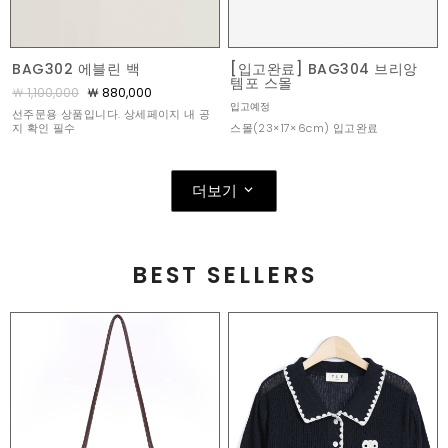
BAG302 에블린 백
[입고완료] BAG304 브리앙
템포 스몰
￦ 1,100,000
￦ 880,000
입고예정
선주문용 상품입니다. 상세페이지 내 공
스몰(23×17×6cm) 입고완료
지 확인 필수
더보기
BEST SELLERS