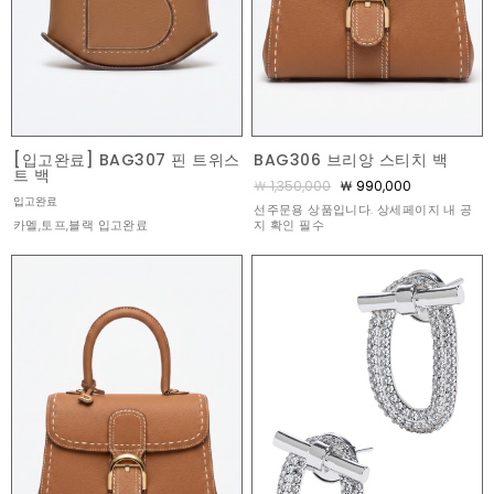
[입고완료] BAG307 핀 트위스
BAG306 브리앙 스티치 백
트 백
￦ 1,350,000
￦ 990,000
입고완료
선주문용 상품입니다. 상세페이지 내 공
카멜,토프,블랙 입고완료
지 확인 필수