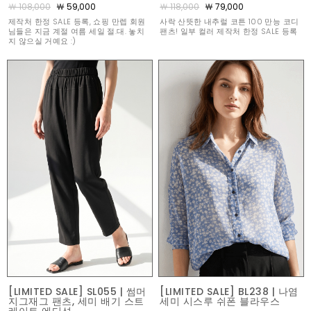
￦ 108,000
￦ 59,000
￦ 118,000
￦ 79,000
제작처 한정 SALE 등록, 쇼핑 만렙 회원
사락 산뜻한 내추럴 코튼 100 만능 코디
님들은 지금 계절 여름 세일 절.대. 놓치
팬츠! 일부 컬러 제작처 한정 SALE 등록
지 않으실 거예요 :)
[LIMITED SALE] SL055 | 썸머
[LIMITED SALE] BL238 | 나염
지그재그 팬츠, 세미 배기 스트
세미 시스루 쉬폰 블라우스