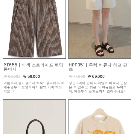
PT655 | 배색 스트라이프 밴딩
HPT051 | 투턱 버뮤다 하프 팬
통바지
츠
￦ 66,000
￦ 59,000
￦ 77,000
￦ 69,000
여름부터 중가을까지 쭈욱- 상의에 따라
정면 4개의 핀턱 디테일로 허벅지 군살
캐주얼부터 포멀룩까지 완벽 커버 해드
은 쏙 감추고, 핏은 더 여유롭고 우아하
려요 :)
게, 여름부터 초가을까지 입어주셔요!