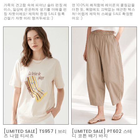
가죽의 견고함 속에 피어난 솔라 펀칭 레
면 100%의 쾌적함에 레이온의 쿨링감을
이스, 일상에 은은하게 생기를 더해줄 펀
더한 듯, 폭염에도 끄떡없는 매끈한 텍스
칭 자켓이에요! 제작처 한정 SALE 등록
처! 어렵게 제작처 스페셜 SALE 확정했
간절기 자켓 미리 챙겨두세요 :)
어요 :)
[LIMITED SALE] TS957 | 브리
[LIMITED SALE] PT602 스테
즈 나염 티셔츠
디 코튼 배기 바지