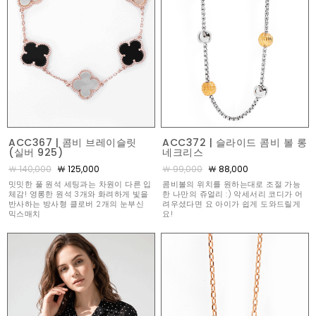
ACC367 | 콤비 브레이슬릿
ACC372 | 슬라이드 콤비 볼 롱
(실버 925)
네크리스
￦ 140,000
￦ 125,000
￦ 99,000
￦ 88,000
밋밋한 풀 원석 세팅과는 차원이 다른 입
콤비볼의 위치를 원하는대로 조절 가능
체감! 영롱한 원석 3개와 화려하게 빛을
한 나만의 쥬얼리 :) 악세서리 코디가 어
반사하는 방사형 클로버 2개의 눈부신
려우셨다면 요 아이가 쉽게 도와드릴게
믹스매치
요!