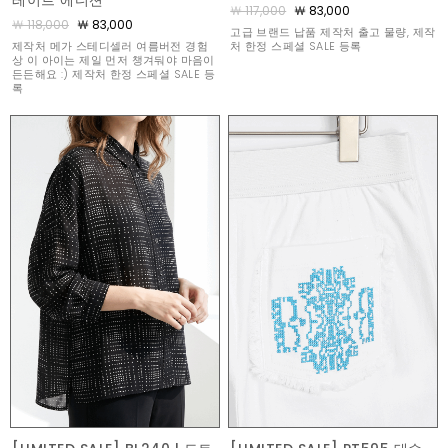
레이트 에디션
￦ 117,000
￦ 83,000
￦ 118,000
￦ 83,000
고급 브랜드 납품 제작처 출고 물량, 제작
제작처 메가 스테디셀러 여름버전 경험
처 한정 스페셜 SALE 등록
상 이 아이는 제일 먼저 챙겨둬야 마음이
든든해요 :) 제작처 한정 스페셜 SALE 등
록