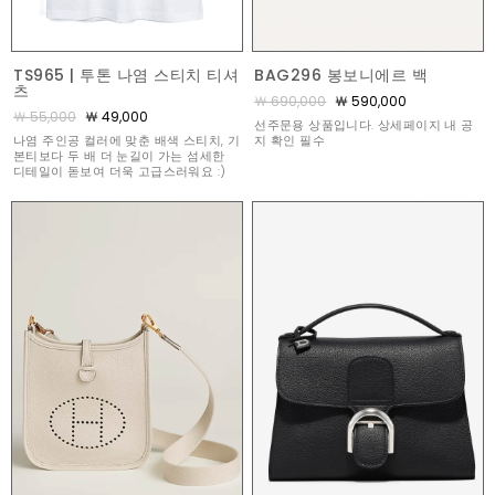
TS965 | 투톤 나염 스티치 티셔
BAG296 봉보니에르 백
츠
￦ 690,000
￦ 590,000
￦ 55,000
￦ 49,000
선주문용 상품입니다. 상세페이지 내 공
나염 주인공 컬러에 맞춘 배색 스티치, 기
지 확인 필수
본티보다 두 배 더 눈길이 가는 섬세한
디테일이 돋보여 더욱 고급스러워요 :)