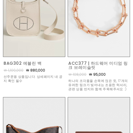
BAG302 에블린 백
ACC377 | 하드웨어 미디엄 링
크 브레이슬릿
￦ 1,100,000
￦ 880,000
￦ 108,000
￦ 95,000
선주문용 상품입니다. 상세페이지 내 공
지 확인 필수
하나의 조각품을 손목에 얹은 듯, 17개의
유려한 링크가 빚어내는 조용한 럭셔리,
관련 상품 반지와 함께 주목해주셔요 :)