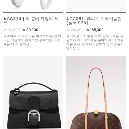
ACC374 | 락 콤비 쥬얼리 세
ACC381 | 테니스 브레이슬릿
트
(실버 925)
￦ 99,000
￦ 39,000
￦ 180,000
￦ 165,000
캐주얼부터 격식 있는 하객룩까지, 단 하
화이트골드의 쿨한 매력, 단독으로는 시
나만 착용해도 전체적인 분위기를 바꿔
원하게 레이어드로는 우아하게! 딱 착용
주는 티 락 컬렉션
하는 순간 왜 테니스팔찌가 인기 많은지
알아요 :)