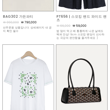
BAG302 가든파티
PT656 | 스모킹 밴드 와이드 팬
츠
￦ 990,000
￦ 790,000
￦ 66,000
￦ 59,000
선주문용 상품입니다. 상세페이지 내 공
지 확인 필수
밥 많이 먹고 배 통통하게 나온 날에도
백퍼 안심! 9cm 스모킹 밴딩이 선사하
는 극강의 편안함을 즐겨주세요 :)