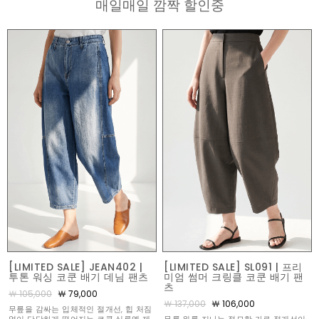
매일매일 깜짝 할인중
[LIMITED SALE] JEAN402 |
[LIMITED SALE] SL091 | 프리
투톤 워싱 코쿤 배기 데님 팬츠
미엄 썸머 크링클 코쿤 배기 팬
츠
￦ 105,000
￦ 79,000
￦ 137,000
￦ 106,000
무릎을 감싸는 입체적인 절개선, 힙 처짐