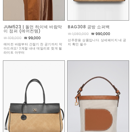
JUM523 | 돌먼 하이넥 바람막
BAG308 공방 쇼퍼백
이 점퍼 (에어컨템)
￦ 1,080,000
￦ 990,000
￦ 108,000
￦ 99,000
선주문용 상품입니다. 상세페이지 내 공
에어컨 바람부터 간절기 찬 공기까지 막
지 확인 필수
아드려요! 3계절 내내 데일리로 찾게 될
라이트 아우터