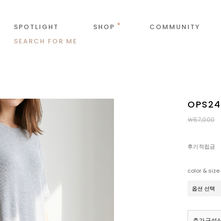
SPOTLIGHT
SHOP
COMMUNITY
SEARCH FOR ME
OPS2
￦57,000
후기적립금
color & size
추가구성