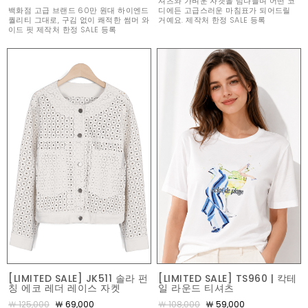
셔츠와 가벼운 자켓을 넘나들며 어떤 코
백화점 고급 브랜드 60만 원대 하이엔드
디에든 고급스러운 마침표가 되어드릴
퀄리티 그대로, 구김 없이 쾌적한 썸머 와
거예요. 제작처 한정 SALE 등록
이드 핏 제작처 한정 SALE 등록
[LIMITED SALE] JK511 솔라 펀
[LIMITED SALE] TS960 | 칵테
칭 에코 레더 레이스 자켓
일 라운드 티셔츠
￦ 125,000
￦ 69,000
￦ 108,000
￦ 59,000