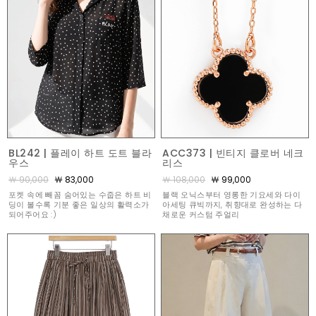
BL242 | 플레이 하트 도트 블라
ACC373 | 빈티지 클로버 네크
우스
리스
￦ 90,000
￦ 83,000
￦ 108,000
￦ 99,000
포켓 속에 빼꼼 숨어있는 수줍은 하트 비
블랙 오닉스부터 영롱한 기요세와 다이
딩이 볼수록 기분 좋은 일상의 활력소가
아세팅 큐빅까지, 취향대로 완성하는 다
되어주어요 :)
채로운 커스텀 주얼리