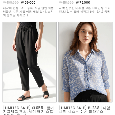
￦ 108,000
￦ 59,000
￦ 118,000
￦ 79,000
제작처 한정 SALE 등록, 쇼핑 만렙 회원
사락 산뜻한 내추럴 코튼 100 만능 코디
님들은 지금 계절 여름 세일 절.대. 놓치
팬츠! 일부 컬러 제작처 한정 SALE 등록
지 않으실 거예요 :)
[LIMITED SALE] SL055 | 썸머
[LIMITED SALE] BL238 | 나염
지그재그 팬츠, 세미 배기 스트
세미 시스루 쉬폰 블라우스