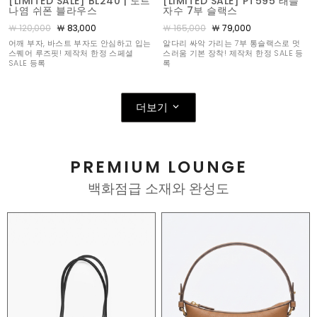
[LIMITED SALE] BL240 | 도트
[LIMITED SALE] PT595 태슬
나염 쉬폰 블라우스
자수 7부 슬랙스
￦ 120,000
￦ 83,000
￦ 165,000
￦ 79,000
어깨 부자, 바스트 부자도 안심하고 입는
알다리 싸악 가리는 7부 통슬랙스로 멋
스퀘어 루즈핏! 제작처 한정 스페셜
스러움 기본 장착! 제작처 한정 SALE 등
SALE 등록
록
더보기
PREMIUM LOUNGE
백화점급 소재와 완성도