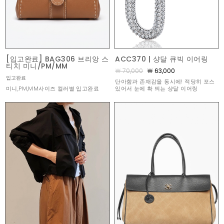
[입고완료] BAG306 브리앙 스
ACC370 | 샹달 큐빅 이어링
티치 미니/PM/MM
￦ 70,000
￦ 63,000
입고완료
단아함과 존재감을 동시에! 적당히 포스
미니,PM,MM사이즈 컬러별 입고완료
있어서 눈에 확 띄는 샹달 이어링