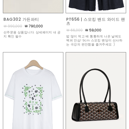
BAG302 가든파티
PT656 | 스모킹 밴드 와이드 팬
츠
￦ 990,000
￦ 790,000
￦ 66,000
￦ 59,000
선주문용 상품입니다. 상세페이지 내 공
지 확인 필수
밥 많이 먹고 배 통통하게 나온 날에도
백퍼 안심! 9cm 스모킹 밴딩이 선사하
는 극강의 편안함을 즐겨주세요 :)