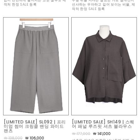
없이 단단하게 떨어지는 코쿤 실루엣 제
무릎 위를 지나는 절묘한 가로 절개선이
작처 한정 SALE 등록
선사하는 우아하고 길어 보이는 비율, 제
작처 한정 SALE 등록
[LIMITED SALE] SL092 | 프리
[LIMITED SALE] SH149 | 스퀘
미엄 썸머 크링클 밴딩 와이드
어 패널 루즈핏 셔츠 블라우스
팬츠
￦ 177,000
￦ 141,000
￦ 138,000
￦ 106,000