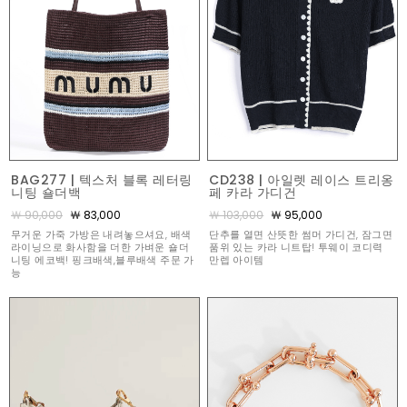
BAG277 | 텍스처 블록 레터링
CD238 | 아일렛 레이스 트리옹
니팅 숄더백
페 카라 가디건
￦ 90,000
￦ 83,000
￦ 103,000
￦ 95,000
무거운 가죽 가방은 내려놓으셔요, 배색
단추를 열면 산뜻한 썸머 가디건, 잠그면
라이닝으로 화사함을 더한 가벼운 숄더
품위 있는 카라 니트탑! 투웨이 코디력
니팅 에코백! 핑크배색,블루배색 주문 가
만렙 아이템
능