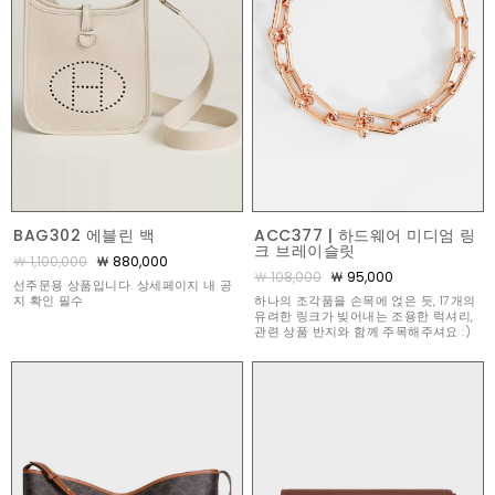
BAG302 에블린 백
ACC377 | 하드웨어 미디엄 링
크 브레이슬릿
￦ 1,100,000
￦ 880,000
￦ 108,000
￦ 95,000
선주문용 상품입니다. 상세페이지 내 공
지 확인 필수
하나의 조각품을 손목에 얹은 듯, 17개의
유려한 링크가 빚어내는 조용한 럭셔리,
관련 상품 반지와 함께 주목해주셔요 :)