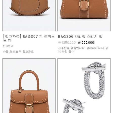
[입고완료] BAG307 핀 트위스
BAG306 브리앙 스티치 백
트 백
￦ 1,350,000
￦ 990,000
입고완료
선주문용 상품입니다. 상세페이지 내 공
카멜,토프,블랙 입고완료
지 확인 필수