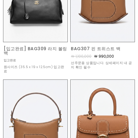
[입고완료] BAG309 라지 볼링
BAG307 핀 트위스트 백
백
￦ 1,100,000
￦ 990,000
입고완료
선주문용 상품입니다. 상세페이지 내 공
원사이즈 (35.5 x 19 x 12.5cm) 입고완
지 확인 필수
료