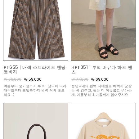
PT655 | 배색 스트라이프 밴딩
HPT051 | 투턱 버뮤다 하프 팬
통바지
츠
￦ 66,000
￦ 59,000
￦ 77,000
￦ 69,000
여름부터 중가을까지 쭈욱- 상의에 따라
정면 4개의 핀턱 디테일로 허벅지 군살
캐주얼부터 포멀룩까지 완벽 커버 해드
은 쏙 감추고, 핏은 더 여유롭고 우아하
려요 :)
게, 여름부터 초가을까지 입어주셔요!