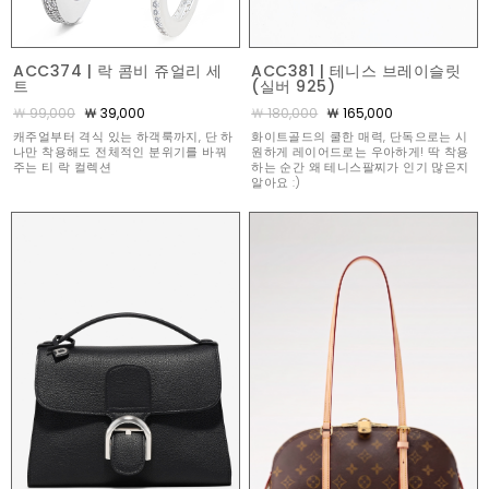
ACC374 | 락 콤비 쥬얼리 세
ACC381 | 테니스 브레이슬릿
트
(실버 925)
￦ 99,000
￦ 39,000
￦ 180,000
￦ 165,000
캐주얼부터 격식 있는 하객룩까지, 단 하
화이트골드의 쿨한 매력, 단독으로는 시
나만 착용해도 전체적인 분위기를 바꿔
원하게 레이어드로는 우아하게! 딱 착용
주는 티 락 컬렉션
하는 순간 왜 테니스팔찌가 인기 많은지
알아요 :)