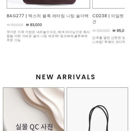
백
CD238 | 아일렛 레이스 트리옹페 카라 가디
BL242 | 플레이 
건
￦ 90,000
￦ 83,000
￦ 103,000
￦ 95,000
화사
포켓 속에 빼꼼 숨어있는 
색
분 좋은 일상의 활력소가 
단추를 열면 산뜻한 썸머 가디건, 잠그면 품위 있는 카라
니트탑! 투웨이 코디력 만렙 아이템
NEW ARRIVALS