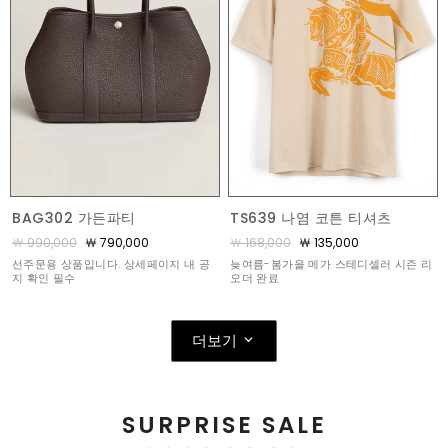
BAG302 가든파티
TS639 나염 코튼 티셔츠
￦ 990,000
￦ 790,000
￦ 168,000
￦ 135,000
선주문용 상품입니다. 상세페이지 내 공
늦여름-봄가을 메가 스테디셀러 시즌 리
지 확인 필수
오더 완료
더보기
SURPRISE SALE