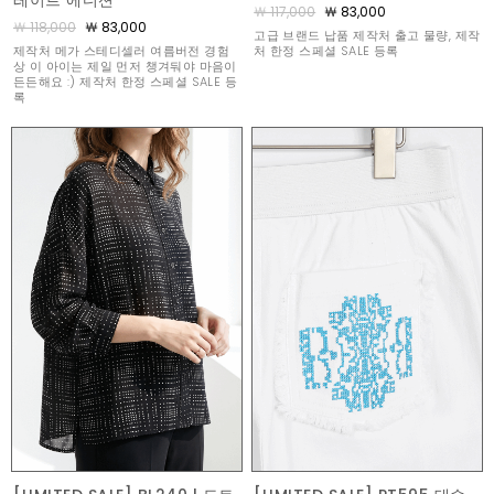
레이트 에디션
￦ 117,000
￦ 83,000
￦ 118,000
￦ 83,000
고급 브랜드 납품 제작처 출고 물량, 제작
제작처 메가 스테디셀러 여름버전 경험
처 한정 스페셜 SALE 등록
상 이 아이는 제일 먼저 챙겨둬야 마음이
든든해요 :) 제작처 한정 스페셜 SALE 등
록