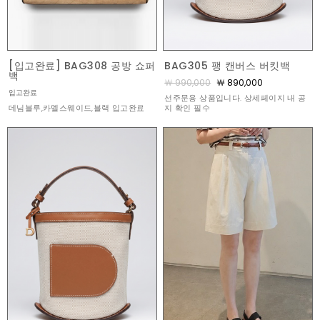
[입고완료] BAG308 공방 쇼퍼
BAG305 팽 캔버스 버킷백
백
￦ 990,000
￦ 890,000
입고완료
선주문용 상품입니다. 상세페이지 내 공
데님블루,카멜스웨이드,블랙 입고완료
지 확인 필수