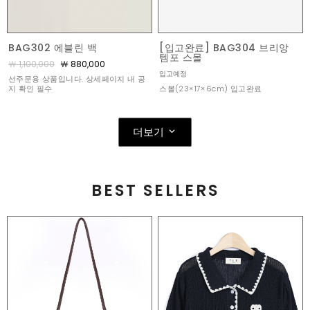
BAG302 에블린 백
[입고완료] BAG304 브리앙
템포 스몰
￦ 1,100,000
￦ 880,000
입고예정
선주문용 상품입니다. 상세페이지 내 공
스몰(23×17×6cm) 입고완료
지 확인 필수
더보기
BEST SELLERS