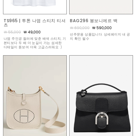
TS965 | 투톤 나염 스티치 티셔
BAG296 봉보니에르 백
츠
￦ 690,000
￦ 590,000
￦ 55,000
￦ 49,000
선주문용 상품입니다. 상세페이지 내 공
나염 주인공 컬러에 맞춘 배색 스티치, 기
지 확인 필수
본티보다 두 배 더 눈길이 가는 섬세한
디테일이 돋보여 더욱 고급스러워요 :)