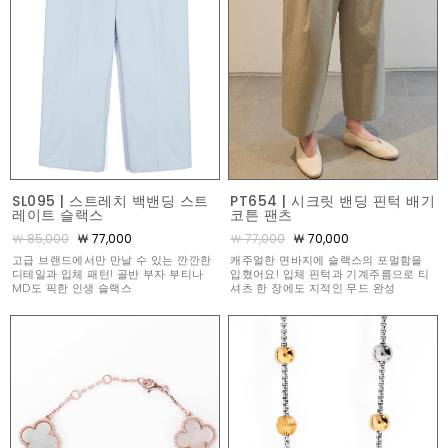
SL095 | 스트레치 백밴딩 스트
PT654 | 시크릿 밴딩 핀턱 배기
레이트 슬랙스
코튼 팬츠
￦ 85,000
￦ 77,000
￦ 77,000
￦ 70,000
고급 브랜드에서만 만날 수 있는 깐깐한
캐주얼한 면바지에 슬랙스의 포멀함을
디테일과 입체 패턴! 골반 부자 부티나
입혔어요! 입체 핀턱과 기계주름으로 티
MD도 픽한 인생 슬랙스
셔츠 한 장에도 지적인 무드 완성