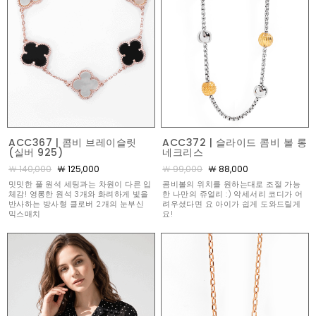
ACC367 | 콤비 브레이슬릿
ACC372 | 슬라이드 콤비 볼 롱
(실버 925)
네크리스
￦ 140,000
￦ 125,000
￦ 99,000
￦ 88,000
밋밋한 풀 원석 세팅과는 차원이 다른 입
콤비볼의 위치를 원하는대로 조절 가능
체감! 영롱한 원석 3개와 화려하게 빛을
한 나만의 쥬얼리 :) 악세서리 코디가 어
반사하는 방사형 클로버 2개의 눈부신
려우셨다면 요 아이가 쉽게 도와드릴게
믹스매치
요!