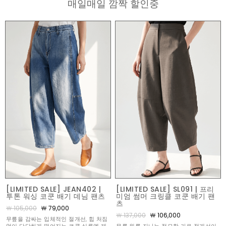
매일매일 깜짝 할인중
[LIMITED SALE] JEAN402 |
[LIMITED SALE] SL091 | 프리
투톤 워싱 코쿤 배기 데님 팬츠
미엄 썸머 크링클 코쿤 배기 팬
츠
￦ 105,000
￦ 79,000
￦ 137,000
￦ 106,000
무릎을 감싸는 입체적인 절개선, 힙 처짐