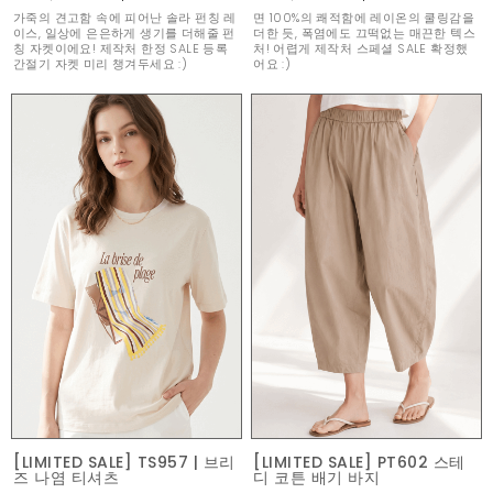
가죽의 견고함 속에 피어난 솔라 펀칭 레
면 100%의 쾌적함에 레이온의 쿨링감을
이스, 일상에 은은하게 생기를 더해줄 펀
더한 듯, 폭염에도 끄떡없는 매끈한 텍스
칭 자켓이에요! 제작처 한정 SALE 등록
처! 어렵게 제작처 스페셜 SALE 확정했
간절기 자켓 미리 챙겨두세요 :)
어요 :)
[LIMITED SALE] TS957 | 브리
[LIMITED SALE] PT602 스테
즈 나염 티셔츠
디 코튼 배기 바지