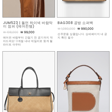
JUM523 | 돌먼 하이넥 바람막
BAG308 공방 쇼퍼백
이 점퍼 (에어컨템)
￦ 1,080,000
￦ 990,000
￦ 108,000
￦ 99,000
선주문용 상품입니다. 상세페이지 내 공
에어컨 바람부터 간절기 찬 공기까지 막
지 확인 필수
아드려요! 3계절 내내 데일리로 찾게 될
라이트 아우터