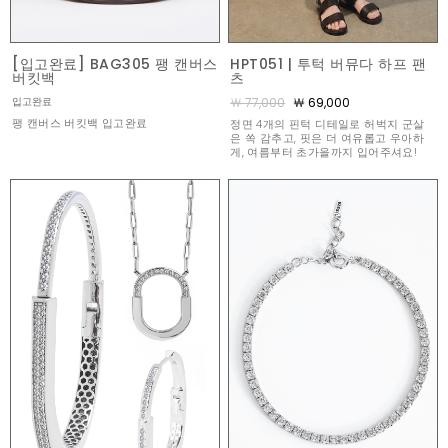
[입고완료] BAG305 팽 캔버스
HPT051 | 투턱 버뮤다 하프 팬
버킷백
츠
￦ 77,000
￦ 69,000
입고완료
팽 캔버스 버킷백 입고완료
정면 4개의 핀턱 디테일로 허벅지 군살
은 쏙 감추고, 핏은 더 여유롭고 우아하
게, 여름부터 초가을까지 입어주셔요!