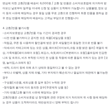
변심에 의한 교환/반품 배송비: 6,000원 / 교환 및 반품은 소비자보호법에 의거하여 받
아보신 날로부터 일주일 이내에 신청 및 상품이 도착해야 가능합니다. 상품불량, 정보 상
이 등의 사유에 해당하는 경우 동일 상품 무료 교환으로 진행하며 최종 반품을 원하실 경
우 변심 반품에 해당하여 배송비는 고객님 부담으로 진행됩니다
4. 교환/반품 불가사항
-소비자보호법상 교환/반품 가능 기간이 경과한 경우
-사전 반품 불가하다고 공지한 모든 제품(세일상품 포함)
-적립금, 쿠폰 등 사용하여 할인결제 받은 경우 세일할인과 동일한 것으로 반품 불가
-악세서리 카테고리에 있는 모든 상품, 화이트(아이보리,크림 포함 밝은 컬러) 계열의 색
상, 가죽제품(페이크레더 포함), 레깅스, 속옷,레이스(부분레이스 포함),올트임에 민감한
니트 및 트위드, 비즈 부착된 디자인 전 상품 등 착용에 따른 품질의 저하가 있는 경우 (오
염, 늘어짐,스크래치 등)
-세탁, 드라이 등에 의해 초기 상태와 동일하다고 볼 수 없는 경우
-부티나 라벨택, 상품 자체 라벨, 기타 부자재가 훼손되거나 멸실되어 재판매가 불가능한
경우
-구성품(사은품, 세트상품 중 일부 등)이 누락된 경우
-청약철회 불가에 미리 동의한 경우(주문제작 상품 등)
-기타 반품/교환 불가의 사유에 해당되는 경우
교환/반품은 소비자보호법 상 청약철회 관련 규정에 의거 처리되며 위 사항 등에 해당하
는 경우 상품이 도착하더라도 재반송되오니 양해 부탁드 립니다