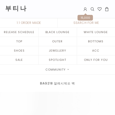
부 티 나
15,000
1:1 ORDER MADE
SEARCH FOR ME
RELEASE SCHEDULE
BLACK LOUNGE
WHITE LOUNGE
TOP
OUTER
BOTTOMS
SHOES
JEWELLERY
ACC
SALE
SPOTLIGHT
ONLY FOR YOU
COMMUNITY
BAG218 알레시제쏘 백