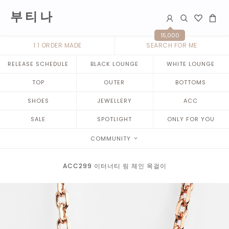
부 티 나
15,000
1:1 ORDER MADE
SEARCH FOR ME
RELEASE SCHEDULE
BLACK LOUNGE
WHITE LOUNGE
TOP
OUTER
BOTTOMS
SHOES
JEWELLERY
ACC
SALE
SPOTLIGHT
ONLY FOR YOU
COMMUNITY
ACC299 이터너티 링 체인 목걸이