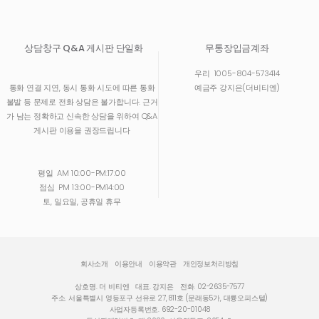
상담창구 Q&A 게시판 단일화
무통장입금계좌
우리
1005-804-573414
통화 연결 지연, 동시 통화 시도에 따른 통화
예금주 강지은(더비티엔)
불발 등 문제로 전화 상담은 불가합니다. 근거
가 남는 정확하고 신속한 상담을 위하여 Q&A
게시판 이용을 권장드립니다
평일
AM 10:00-PM:17:00
점심
PM 13:00-PM14:00
토, 일요일, 공휴일 휴무
회사소개
이용안내
이용약관
개인정보처리방침
상호명. 더 비티엔
대표. 강지은
전화. 02-2635-7577
주소. 서울특별시 영등포구 선유로 27, 811호 (문래동5가, 대륭오피스텔)
사업자등록번호. 692-20-01048