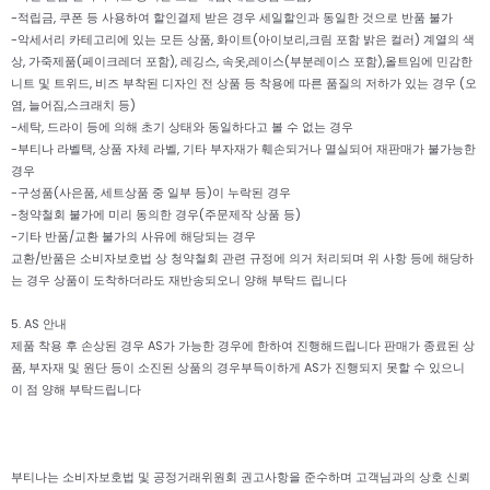
-적립금, 쿠폰 등 사용하여 할인결제 받은 경우 세일할인과 동일한 것으로 반품 불가
-악세서리 카테고리에 있는 모든 상품, 화이트(아이보리,크림 포함 밝은 컬러) 계열의 색
상, 가죽제품(페이크레더 포함), 레깅스, 속옷,레이스(부분레이스 포함),올트임에 민감한
니트 및 트위드, 비즈 부착된 디자인 전 상품 등 착용에 따른 품질의 저하가 있는 경우 (오
염, 늘어짐,스크래치 등)
-세탁, 드라이 등에 의해 초기 상태와 동일하다고 볼 수 없는 경우
-부티나 라벨택, 상품 자체 라벨, 기타 부자재가 훼손되거나 멸실되어 재판매가 불가능한
경우
-구성품(사은품, 세트상품 중 일부 등)이 누락된 경우
-청약철회 불가에 미리 동의한 경우(주문제작 상품 등)
-기타 반품/교환 불가의 사유에 해당되는 경우
교환/반품은 소비자보호법 상 청약철회 관련 규정에 의거 처리되며 위 사항 등에 해당하
는 경우 상품이 도착하더라도 재반송되오니 양해 부탁드 립니다
5. AS 안내
제품 착용 후 손상된 경우 AS가 가능한 경우에 한하여 진행해드립니다 판매가 종료된 상
품, 부자재 및 원단 등이 소진된 상품의 경우부득이하게 AS가 진행되지 못할 수 있으니
이 점 양해 부탁드립니다
부티나는 소비자보호법 및 공정거래위원회 권고사항을 준수하며 고객님과의 상호 신뢰