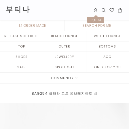
부 티 나
15,000
1:1 ORDER MADE
SEARCH FOR ME
RELEASE SCHEDULE
BLACK LOUNGE
WHITE LOUNGE
TOP
OUTER
BOTTOMS
SHOES
JEWELLERY
ACC
SALE
SPOTLIGHT
ONLY FOR YOU
COMMUNITY
BAG254 클라라 고트 옴브레지아토 백