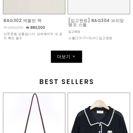
BAG302 에블린 백
[입고완료] BAG304 브리앙
템포 스몰
￦ 1,100,000
￦ 880,000
입고예정
선주문용 상품입니다. 상세페이지 내 공
스몰(23×17×6cm) 입고완료
지 확인 필수
더보기
BEST SELLERS