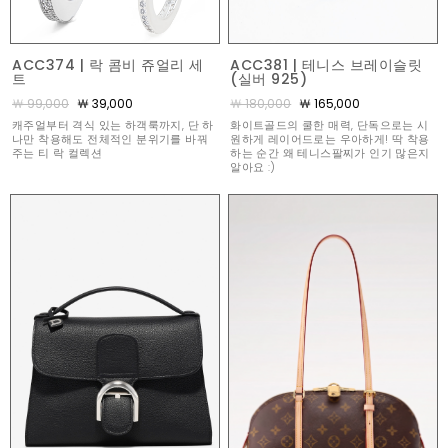
ACC374 | 락 콤비 쥬얼리 세
ACC381 | 테니스 브레이슬릿
트
(실버 925)
￦ 99,000
￦ 39,000
￦ 180,000
￦ 165,000
캐주얼부터 격식 있는 하객룩까지, 단 하
화이트골드의 쿨한 매력, 단독으로는 시
나만 착용해도 전체적인 분위기를 바꿔
원하게 레이어드로는 우아하게! 딱 착용
주는 티 락 컬렉션
하는 순간 왜 테니스팔찌가 인기 많은지
알아요 :)