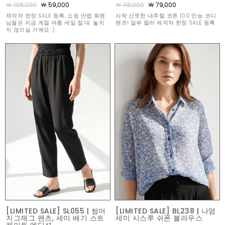
￦ 108,000
￦ 59,000
￦ 118,000
￦ 79,000
제작처 한정 SALE 등록, 쇼핑 만렙 회원
사락 산뜻한 내추럴 코튼 100 만능 코디
님들은 지금 계절 여름 세일 절.대. 놓치
팬츠! 일부 컬러 제작처 한정 SALE 등록
지 않으실 거예요 :)
[LIMITED SALE] SL055 | 썸머
[LIMITED SALE] BL238 | 나염
지그재그 팬츠, 세미 배기 스트
세미 시스루 쉬폰 블라우스