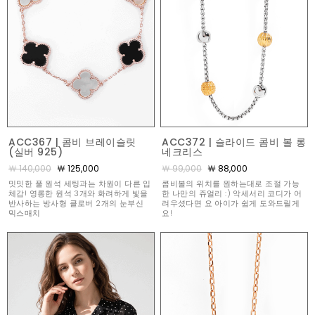
ACC367 | 콤비 브레이슬릿
ACC372 | 슬라이드 콤비 볼 롱
(실버 925)
네크리스
￦ 140,000
￦ 125,000
￦ 99,000
￦ 88,000
밋밋한 풀 원석 세팅과는 차원이 다른 입
콤비볼의 위치를 원하는대로 조절 가능
체감! 영롱한 원석 3개와 화려하게 빛을
한 나만의 쥬얼리 :) 악세서리 코디가 어
반사하는 방사형 클로버 2개의 눈부신
려우셨다면 요 아이가 쉽게 도와드릴게
믹스매치
요!