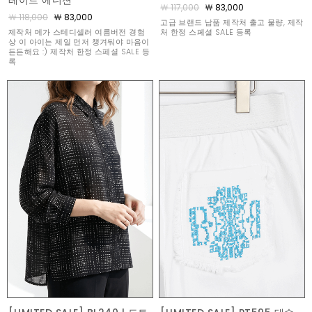
레이트 에디션
￦ 117,000
￦ 83,000
￦ 118,000
￦ 83,000
고급 브랜드 납품 제작처 출고 물량, 제작
제작처 메가 스테디셀러 여름버전 경험
처 한정 스페셜 SALE 등록
상 이 아이는 제일 먼저 챙겨둬야 마음이
든든해요 :) 제작처 한정 스페셜 SALE 등
록