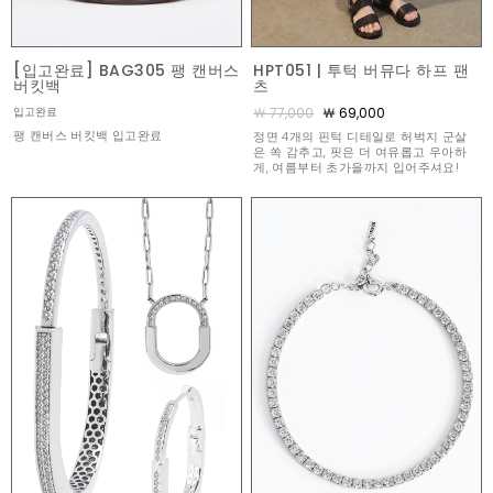
[입고완료] BAG305 팽 캔버스
HPT051 | 투턱 버뮤다 하프 팬
버킷백
츠
￦ 77,000
￦ 69,000
입고완료
팽 캔버스 버킷백 입고완료
정면 4개의 핀턱 디테일로 허벅지 군살
은 쏙 감추고, 핏은 더 여유롭고 우아하
게, 여름부터 초가을까지 입어주셔요!