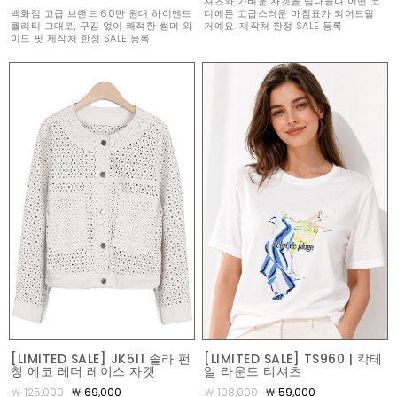
셔츠와 가벼운 자켓을 넘나들며 어떤 코
백화점 고급 브랜드 60만 원대 하이엔드
디에든 고급스러운 마침표가 되어드릴
퀄리티 그대로, 구김 없이 쾌적한 썸머 와
거예요. 제작처 한정 SALE 등록
이드 핏 제작처 한정 SALE 등록
[LIMITED SALE] JK511 솔라 펀
[LIMITED SALE] TS960 | 칵테
칭 에코 레더 레이스 자켓
일 라운드 티셔츠
￦ 125,000
￦ 69,000
￦ 108,000
￦ 59,000