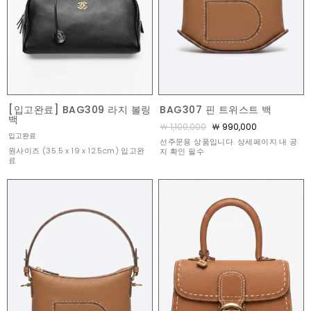
[입고완료] BAG309 라지 볼링
BAG307 핀 트위스트 백
백
￦ 1,100,000
￦ 990,000
입고완료
선주문용 상품입니다. 상세페이지 내 공
원사이즈 (35.5 x 19 x 12.5cm) 입고완
지 확인 필수
료