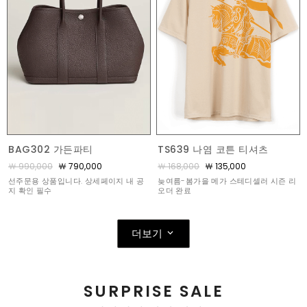
BAG302 가든파티
TS639 나염 코튼 티셔츠
￦ 990,000
￦ 790,000
￦ 168,000
￦ 135,000
선주문용 상품입니다. 상세페이지 내 공
늦여름-봄가을 메가 스테디셀러 시즌 리
지 확인 필수
오더 완료
더보기
SURPRISE SALE