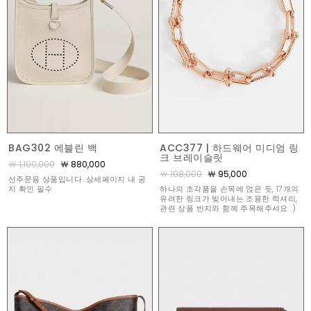
BAG302 에블린 백
ACC377 | 하드웨어 미디엄 링
크 브레이슬릿
￦ 1,100,000
￦ 880,000
￦ 108,000
￦ 95,000
선주문용 상품입니다. 상세페이지 내 공
지 확인 필수
하나의 조각품을 손목에 얹은 듯, 17개의
유려한 링크가 빚어내는 조용한 럭셔리,
관련 상품 반지와 함께 주목해주셔요 :)