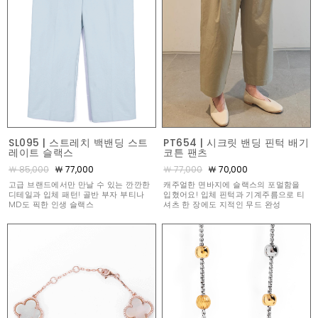
SL095 | 스트레치 백밴딩 스트
PT654 | 시크릿 밴딩 핀턱 배기
레이트 슬랙스
코튼 팬츠
￦ 85,000
￦ 77,000
￦ 77,000
￦ 70,000
고급 브랜드에서만 만날 수 있는 깐깐한
캐주얼한 면바지에 슬랙스의 포멀함을
디테일과 입체 패턴! 골반 부자 부티나
입혔어요! 입체 핀턱과 기계주름으로 티
MD도 픽한 인생 슬랙스
셔츠 한 장에도 지적인 무드 완성