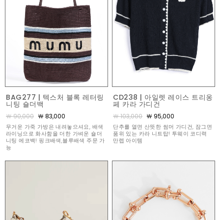
BAG277 | 텍스처 블록 레터링
CD238 | 아일렛 레이스 트리옹
니팅 숄더백
페 카라 가디건
￦ 90,000
￦ 83,000
￦ 103,000
￦ 95,000
무거운 가죽 가방은 내려놓으셔요, 배색
단추를 열면 산뜻한 썸머 가디건, 잠그면
라이닝으로 화사함을 더한 가벼운 숄더
품위 있는 카라 니트탑! 투웨이 코디력
니팅 에코백! 핑크배색,블루배색 주문 가
만렙 아이템
능