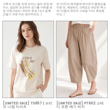
가죽의 견고함 속에 피어난 솔라 펀칭 레
면 100%의 쾌적함에 레이온의 쿨링감을
이스, 일상에 은은하게 생기를 더해줄 펀
더한 듯, 폭염에도 끄떡없는 매끈한 텍스
칭 자켓이에요! 제작처 한정 SALE 등록
처! 어렵게 제작처 스페셜 SALE 확정했
간절기 자켓 미리 챙겨두세요 :)
어요 :)
[LIMITED SALE] TS957 | 브리
[LIMITED SALE] PT602 스테
즈 나염 티셔츠
디 코튼 배기 바지