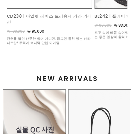
가디
BL242 | 플레이 하트 도트 블라우스
ACC367 | 콤비 브
￦ 90,000
￦ 83,000
￦ 140,000
￦ 125,000
포켓 속에 빼꼼 숨어있는 수줍은 하트 비딩이 볼수록 기
밋밋한 풀 원석 세팅과는 
분 좋은 일상의 활력소가 되어주어요 :)
석 3개와 화려하게 빛을 
카라
눈부신 믹스매치
NEW ARRIVALS