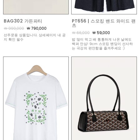
BAG302 가든파티
PT656 | 스모킹 밴드 와이드 팬
츠
￦ 990,000
￦ 790,000
￦ 66,000
￦ 59,000
선주문용 상품입니다. 상세페이지 내 공
지 확인 필수
밥 많이 먹고 배 통통하게 나온 날에도
백퍼 안심! 9cm 스모킹 밴딩이 선사하
는 극강의 편안함을 즐겨주세요 :)