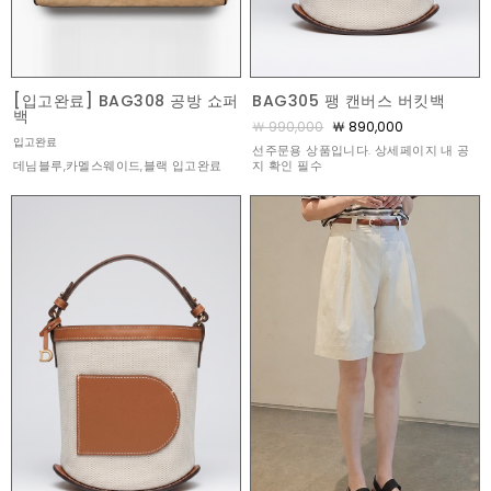
[입고완료] BAG308 공방 쇼퍼
BAG305 팽 캔버스 버킷백
백
￦ 990,000
￦ 890,000
입고완료
선주문용 상품입니다. 상세페이지 내 공
데님블루,카멜스웨이드,블랙 입고완료
지 확인 필수