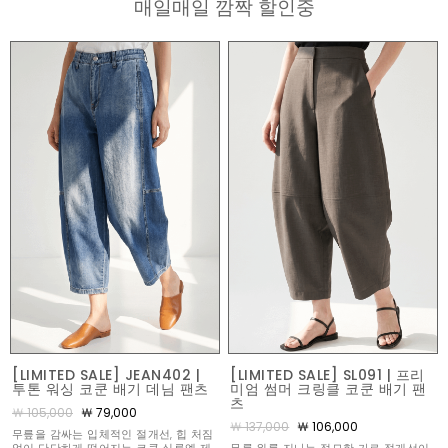
매일매일 깜짝 할인중
[LIMITED SALE] JEAN402 |
[LIMITED SALE] SL091 | 프리
투톤 워싱 코쿤 배기 데님 팬츠
미엄 썸머 크링클 코쿤 배기 팬
츠
￦ 105,000
￦ 79,000
￦ 137,000
￦ 106,000
무릎을 감싸는 입체적인 절개선, 힙 처짐