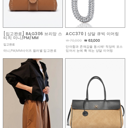
[입고완료] BAG306 브리앙 스
ACC370 | 샹달 큐빅 이어링
티치 미니/PM/MM
￦ 70,000
￦ 63,000
입고완료
단아함과 존재감을 동시에! 적당히 포스
미니,PM,MM사이즈 컬러별 입고완료
있어서 눈에 확 띄는 샹달 이어링