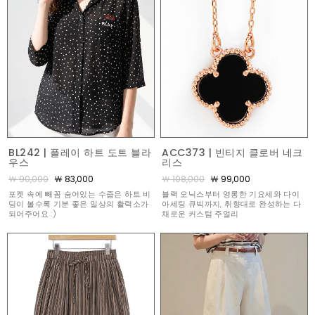
BL242 | 플레이 하트 도트 블라
ACC373 | 빈티지 클로버 네크
우스
리스
￦ 90,000
￦ 83,000
￦ 108,000
￦ 99,000
포켓 속에 빼꼼 숨어있는 수줍은 하트 비
블랙 오닉스부터 영롱한 기요세와 다이
딩이 볼수록 기분 좋은 일상의 활력소가
아세팅 큐빅까지, 취향대로 완성하는 다
되어주어요 :)
채로운 커스텀 주얼리