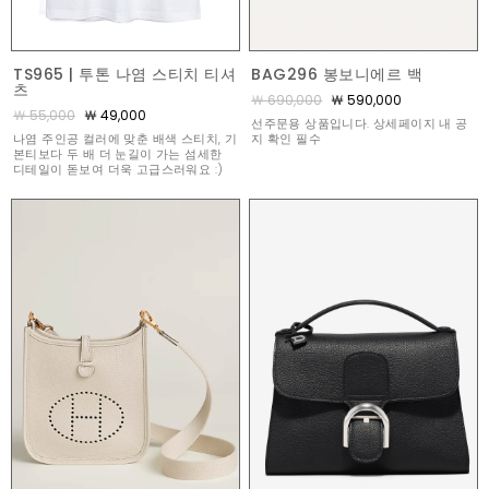
TS965 | 투톤 나염 스티치 티셔
BAG296 봉보니에르 백
츠
￦ 690,000
￦ 590,000
￦ 55,000
￦ 49,000
선주문용 상품입니다. 상세페이지 내 공
나염 주인공 컬러에 맞춘 배색 스티치, 기
지 확인 필수
본티보다 두 배 더 눈길이 가는 섬세한
디테일이 돋보여 더욱 고급스러워요 :)