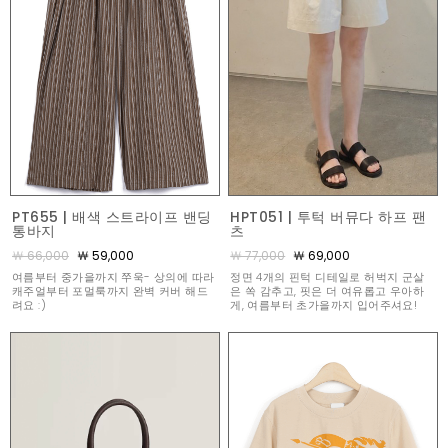
PT655 | 배색 스트라이프 밴딩
HPT051 | 투턱 버뮤다 하프 팬
통바지
츠
￦ 66,000
￦ 59,000
￦ 77,000
￦ 69,000
여름부터 중가을까지 쭈욱- 상의에 따라
정면 4개의 핀턱 디테일로 허벅지 군살
캐주얼부터 포멀룩까지 완벽 커버 해드
은 쏙 감추고, 핏은 더 여유롭고 우아하
려요 :)
게, 여름부터 초가을까지 입어주셔요!