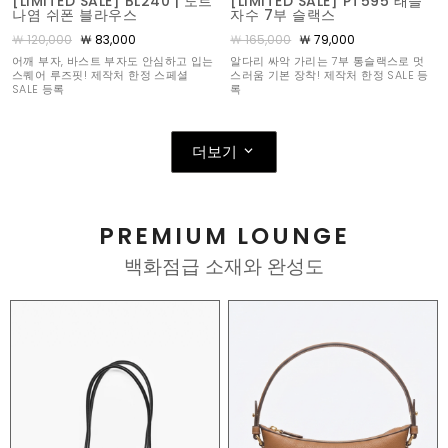
[LIMITED SALE] BL240 | 도트
[LIMITED SALE] PT595 태슬
나염 쉬폰 블라우스
자수 7부 슬랙스
￦ 120,000
￦ 83,000
￦ 165,000
￦ 79,000
어깨 부자, 바스트 부자도 안심하고 입는
알다리 싸악 가리는 7부 통슬랙스로 멋
스퀘어 루즈핏! 제작처 한정 스페셜
스러움 기본 장착! 제작처 한정 SALE 등
SALE 등록
록
더보기
PREMIUM LOUNGE
백화점급 소재와 완성도