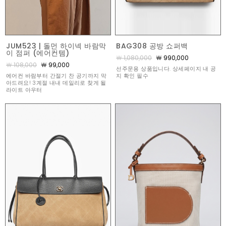
JUM523 | 돌먼 하이넥 바람막
BAG308 공방 쇼퍼백
이 점퍼 (에어컨템)
￦ 1,080,000
￦ 990,000
￦ 108,000
￦ 99,000
선주문용 상품입니다. 상세페이지 내 공
에어컨 바람부터 간절기 찬 공기까지 막
지 확인 필수
아드려요! 3계절 내내 데일리로 찾게 될
라이트 아우터