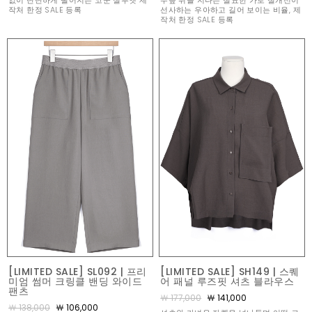
없이 단단하게 떨어지는 코쿤 실루엣 제
무릎 위를 지나는 절묘한 가로 절개선이
작처 한정 SALE 등록
선사하는 우아하고 길어 보이는 비율, 제
작처 한정 SALE 등록
[LIMITED SALE] SL092 | 프리
[LIMITED SALE] SH149 | 스퀘
미엄 썸머 크링클 밴딩 와이드
어 패널 루즈핏 셔츠 블라우스
팬츠
￦ 177,000
￦ 141,000
￦ 138,000
￦ 106,000