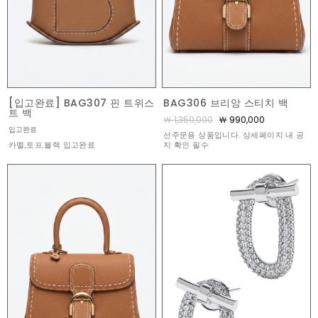
[입고완료] BAG307 핀 트위스
BAG306 브리앙 스티치 백
트 백
￦ 1,350,000
￦ 990,000
입고완료
선주문용 상품입니다. 상세페이지 내 공
카멜,토프,블랙 입고완료
지 확인 필수