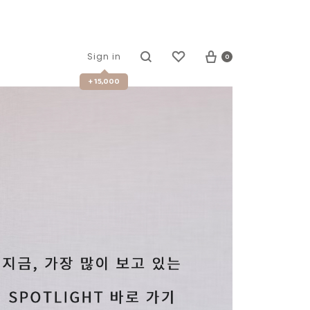
0
Sign in
+ 15,000