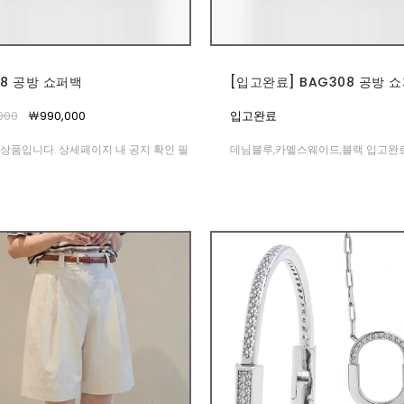
08 공방 쇼퍼백
[입고완료] BAG308 공방 
000
￦990,000
입고완료
상품입니다. 상세페이지 내 공지 확인 필
데님블루,카멜스웨이드,블랙 입고완