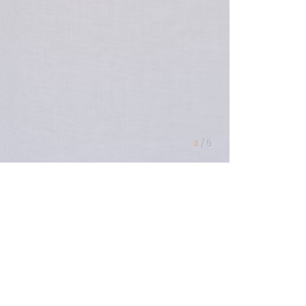
3
/
5