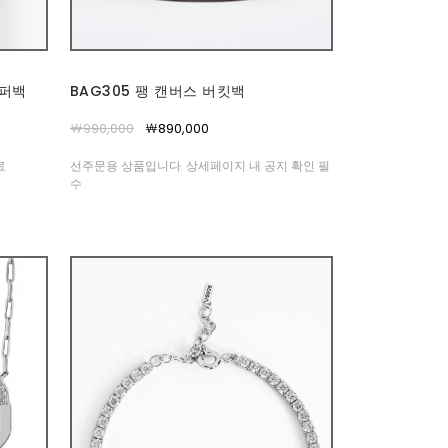
쇼퍼백
BAG305 팽 캔버스 버킷백
￦990,000
￦890,000
료
선주문용 상품입니다. 상세페이지 내 공지 확인 필
수