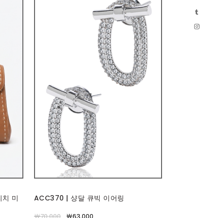
티치 미
ACC370 | 샹달 큐빅 이어링
￦70,000
￦63,000