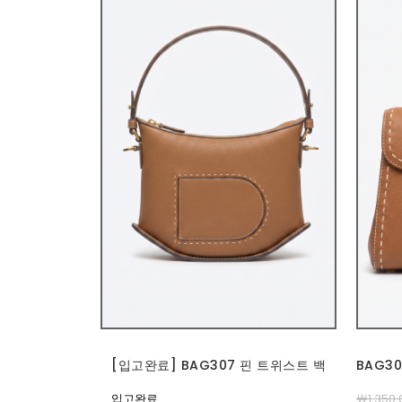
[입고완료] BAG307 핀 트위스트 백
BAG3
입고완료
￦1,350,