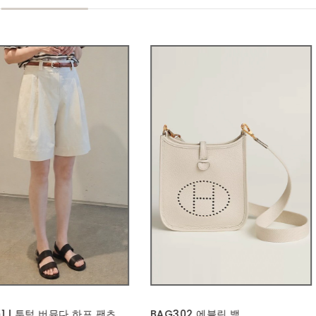
302 에블린 백
BAG302 가든파티