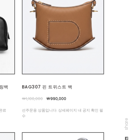
볼링백
BAG307 핀 트위스트 백
￦1,100,000
￦990,000
고완료
선주문용 상품입니다. 상세페이지 내 공지 확인 필
수
share