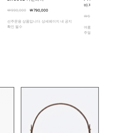
바지
브레이슬릿
￦66,000
￦59,000
￦108,000
￦95,000
여름부터 중가을까지 쭈욱- 상의에 따라 캐
하나의 조각품을 손목에 얹은 듯,
주얼부터 포멀룩까지 완벽 커버 해드려요 :)
려한 링크가 빚어내는 조용한 
상품 반지와 함께 주목해주셔요 