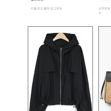
카멜,토프,블랙 입고완료
선주문용 
수