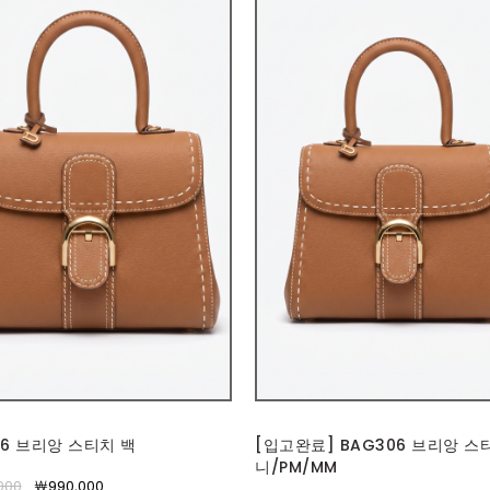
06 브리앙 스티치 백
[입고완료] BAG306 브리앙 스
니/PM/MM
000
￦990,000