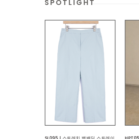
SPOTLIGHT
레치 백밴딩 스트레이
HPT051 | 투턱 버뮤다 하프 팬츠
BAG