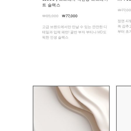
￦77,000
￦69,000
￦1,100
00
정면 4개의 핀턱 디테일로 허벅지 군살은
선주문용
쏙 감추고, 핏은 더 여유롭고 우아하게, 여름
확인 필
날 수 있는 깐깐한 디
부터 초가을까지 입어주셔요!
반 부자 부티나 MD도