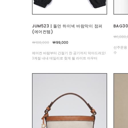
JUM523 | 돌먼 하이넥 바람막이 점퍼
BAG3
(에어컨템)
￦1,080,
￦108,000
￦99,000
선주문용 
수
에어컨 바람부터 간절기 찬 공기까지 막아드려요!
3계절 내내 데일리로 찾게 될 라이트 아우터