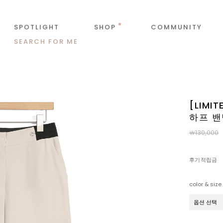
SPOTLIGHT
SHOP
COMMUNITY
SEARCH FOR ME
[LIMI
하프 밴
￦130,000
후기적립금
color & size