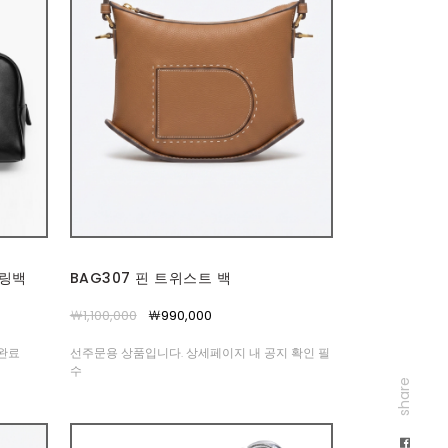
볼링백
BAG307 핀 트위스트 백
￦1,100,000
￦990,000
고완료
선주문용 상품입니다. 상세페이지 내 공지 확인 필
수
share