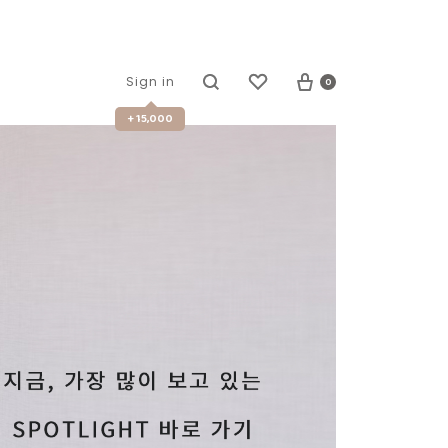
0
Sign in
+ 15,000