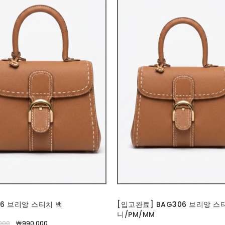
06 브리앙 스티치 백
[입고완료] BAG306 브리앙 스
니/PM/MM
000
￦990,000