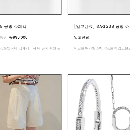
08 공방 쇼퍼백
[입고완료] BAG308 공방 
000
￦990,000
입고완료
상품입니다. 상세페이지 내 공지 확인 필
데님블루,카멜스웨이드,블랙 입고완