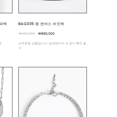
쇼퍼백
BAG305 팽 캔버스 버킷백
￦990,000
￦890,000
료
선주문용 상품입니다. 상세페이지 내 공지 확인 필
수