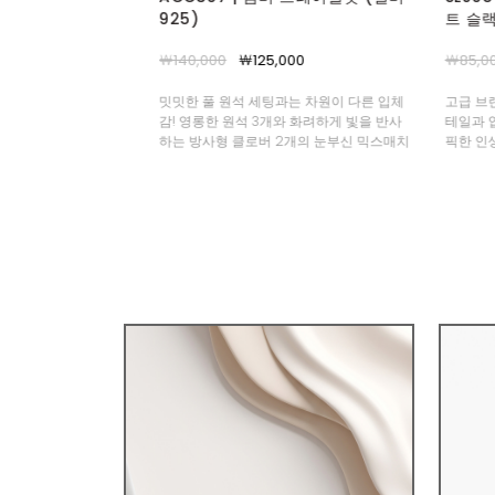
트 슬랙스
￦77,0
000
￦85,000
￦77,000
정면 4
쏙 감추고
과는 차원이 다른 입체
고급 브랜드에서만 만날 수 있는 깐깐한 디
부터 초
와 화려하게 빛을 반사
테일과 입체 패턴! 골반 부자 부티나 MD도
2개의 눈부신 믹스매치
픽한 인생 슬랙스