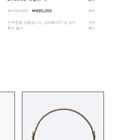
바지
￦990,000
￦790,000
￦66,000
￦59,000
선주문용 상품입니다. 상세페이지 내 공지
확인 필수
여름부터 중가을까지 쭈욱- 상
주얼부터 포멀룩까지 완벽 커버 