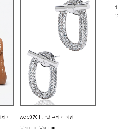
티치 미
ACC370 | 샹달 큐빅 이어링
￦70,000
￦63,000