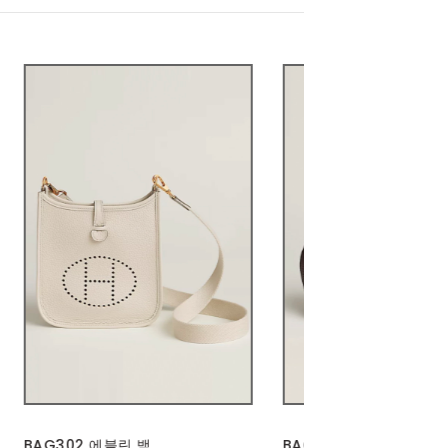
BAG302 가든파티
PT655 | 배색 스트라이