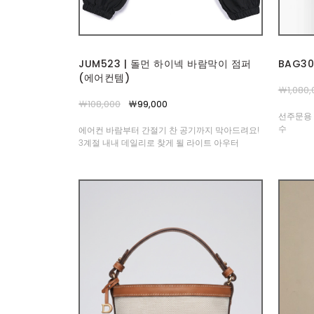
JUM523 | 돌먼 하이넥 바람막이 점퍼
BAG3
(에어컨템)
￦1,080,
￦108,000
￦99,000
선주문용 
수
에어컨 바람부터 간절기 찬 공기까지 막아드려요!
3계절 내내 데일리로 찾게 될 라이트 아우터