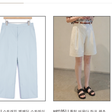
51 | 투턱 버뮤다 하프 팬츠
BAG302 에블린 백