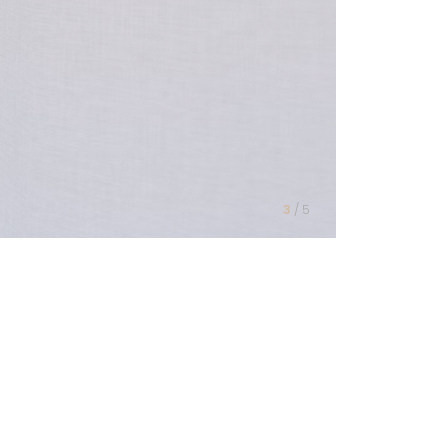
3
/
5