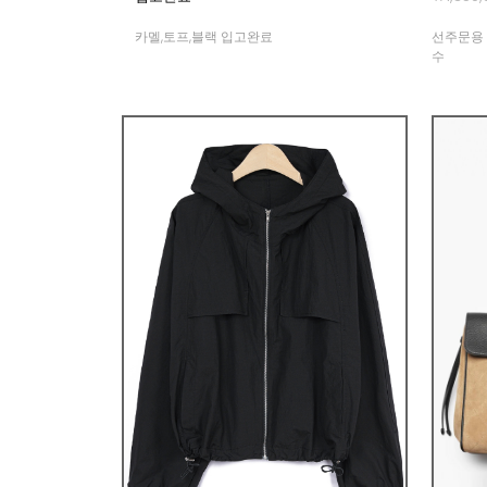
카멜,토프,블랙 입고완료
선주문용 
수