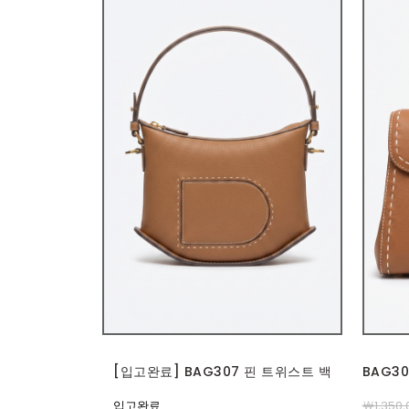
[입고완료] BAG307 핀 트위스트 백
BAG3
입고완료
￦1,350,