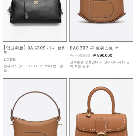
[입고완료] BAG309 라지 볼링
BAG307 핀 트위스트 백
백
￦ 1,100,000
￦ 990,000
입고완료
선주문용 상품입니다. 상세페이지 내 공
원사이즈 (35.5 x 19 x 12.5cm) 입고완
지 확인 필수
료