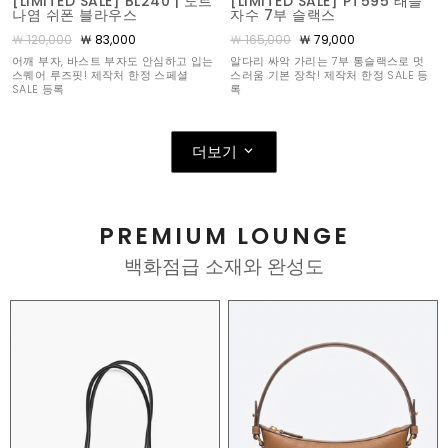
[LIMITED SALE] BL240 | 도트
[LIMITED SALE] PT595 태슬
나염 쉬폰 블라우스
자수 7부 슬랙스
￦ 120,000
￦ 83,000
￦ 165,000
￦ 79,000
어깨 부자, 바스트 부자도 안심하고 입는
알다리 싸악 가리는 7부 통슬랙스로 멋
스퀘어 루즈핏! 제작처 한정 스페셜
스러움 기본 장착! 제작처 한정 SALE 등
SALE 등록
록
더보기
PREMIUM LOUNGE
백화점급 소재와 완성도