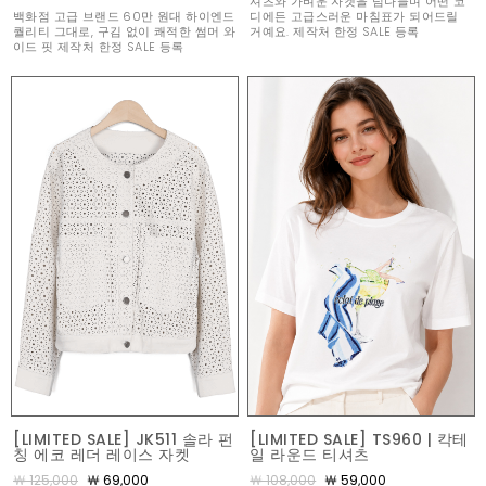
셔츠와 가벼운 자켓을 넘나들며 어떤 코
백화점 고급 브랜드 60만 원대 하이엔드
디에든 고급스러운 마침표가 되어드릴
퀄리티 그대로, 구김 없이 쾌적한 썸머 와
거예요. 제작처 한정 SALE 등록
이드 핏 제작처 한정 SALE 등록
[LIMITED SALE] JK511 솔라 펀
[LIMITED SALE] TS960 | 칵테
칭 에코 레더 레이스 자켓
일 라운드 티셔츠
￦ 125,000
￦ 69,000
￦ 108,000
￦ 59,000