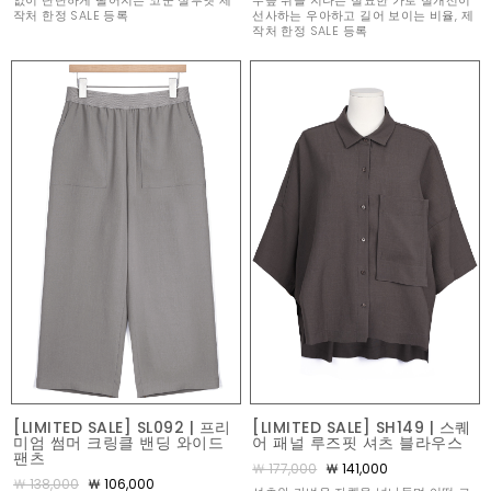
없이 단단하게 떨어지는 코쿤 실루엣 제
무릎 위를 지나는 절묘한 가로 절개선이
작처 한정 SALE 등록
선사하는 우아하고 길어 보이는 비율, 제
작처 한정 SALE 등록
[LIMITED SALE] SL092 | 프리
[LIMITED SALE] SH149 | 스퀘
미엄 썸머 크링클 밴딩 와이드
어 패널 루즈핏 셔츠 블라우스
팬츠
￦ 177,000
￦ 141,000
￦ 138,000
￦ 106,000