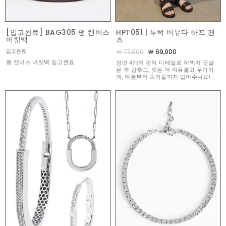
[입고완료] BAG305 팽 캔버스
HPT051 | 투턱 버뮤다 하프 팬
버킷백
츠
￦ 77,000
￦ 69,000
입고완료
팽 캔버스 버킷백 입고완료
정면 4개의 핀턱 디테일로 허벅지 군살
은 쏙 감추고, 핏은 더 여유롭고 우아하
게, 여름부터 초가을까지 입어주셔요!