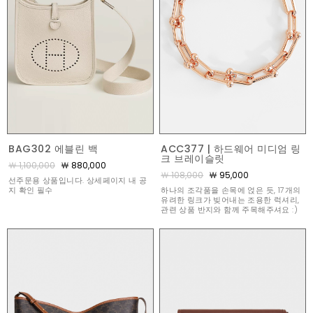
BAG302 에블린 백
ACC377 | 하드웨어 미디엄 링
크 브레이슬릿
￦ 1,100,000
￦ 880,000
￦ 108,000
￦ 95,000
선주문용 상품입니다. 상세페이지 내 공
지 확인 필수
하나의 조각품을 손목에 얹은 듯, 17개의
유려한 링크가 빚어내는 조용한 럭셔리,
관련 상품 반지와 함께 주목해주셔요 :)