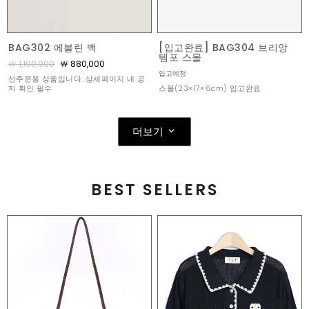
BAG302 에블린 백
[입고완료] BAG304 브리앙
템포 스몰
￦ 1,100,000
￦ 880,000
입고예정
선주문용 상품입니다. 상세페이지 내 공
스몰(23×17×6cm) 입고완료
지 확인 필수
더보기
BEST SELLERS