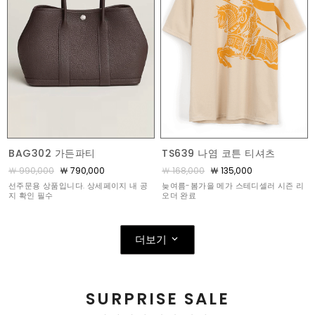
BAG302 가든파티
TS639 나염 코튼 티셔츠
￦ 990,000
￦ 790,000
￦ 168,000
￦ 135,000
선주문용 상품입니다. 상세페이지 내 공
늦여름-봄가을 메가 스테디셀러 시즌 리
지 확인 필수
오더 완료
더보기
SURPRISE SALE