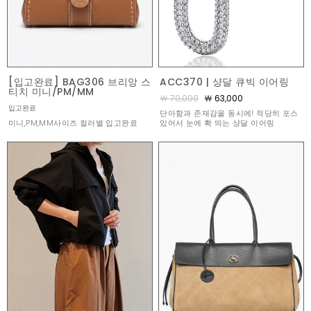
[입고완료] BAG306 브리앙 스
ACC370 | 샹달 큐빅 이어링
티치 미니/PM/MM
￦ 70,000
￦ 63,000
입고완료
단아함과 존재감을 동시에! 적당히 포스
미니,PM,MM사이즈 컬러별 입고완료
있어서 눈에 확 띄는 샹달 이어링