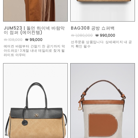
JUM523 | 돌먼 하이넥 바람막
BAG308 공방 쇼퍼백
이 점퍼 (에어컨템)
￦ 1,080,000
￦ 990,000
￦ 108,000
￦ 99,000
선주문용 상품입니다. 상세페이지 내 공
에어컨 바람부터 간절기 찬 공기까지 막
지 확인 필수
아드려요! 3계절 내내 데일리로 찾게 될
라이트 아우터