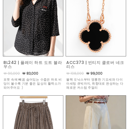
BL242 | 플레이 하트 도트 블라
ACC373 | 빈티지 클로버 네크
우스
리스
￦ 90,000
￦ 83,000
￦ 108,000
￦ 99,000
포켓 속에 빼꼼 숨어있는 수줍은 하트 비
블랙 오닉스부터 영롱한 기요세와 다이
딩이 볼수록 기분 좋은 일상의 활력소가
아세팅 큐빅까지, 취향대로 완성하는 다
되어주어요 :)
채로운 커스텀 주얼리