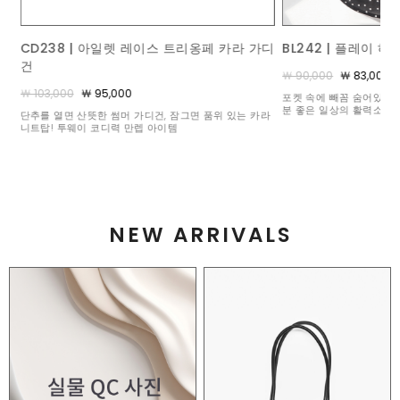
가디
BL242 | 플레이 하트 도트 블라우스
ACC367 | 콤비 브
￦ 90,000
￦ 83,000
￦ 140,000
￦ 125,000
포켓 속에 빼꼼 숨어있는 수줍은 하트 비딩이 볼수록 기
밋밋한 풀 원석 세팅과는 
분 좋은 일상의 활력소가 되어주어요 :)
석 3개와 화려하게 빛을 
카라
눈부신 믹스매치
NEW ARRIVALS