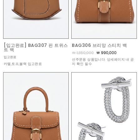
[입고완료] BAG307 핀 트위스
BAG306 브리앙 스티치 백
트 백
￦ 1,350,000
￦ 990,000
입고완료
선주문용 상품입니다. 상세페이지 내 공
카멜,토프,블랙 입고완료
지 확인 필수