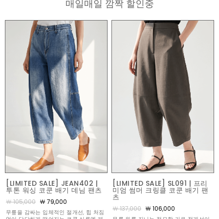
매일매일 깜짝 할인중
[LIMITED SALE] JEAN402 |
[LIMITED SALE] SL091 | 프리
투톤 워싱 코쿤 배기 데님 팬츠
미엄 썸머 크링클 코쿤 배기 팬
츠
￦ 105,000
￦ 79,000
￦ 137,000
￦ 106,000
무릎을 감싸는 입체적인 절개선, 힙 처짐