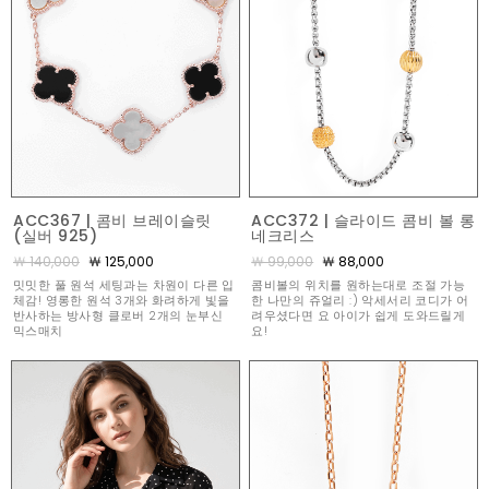
ACC367 | 콤비 브레이슬릿
ACC372 | 슬라이드 콤비 볼 롱
(실버 925)
네크리스
￦ 140,000
￦ 125,000
￦ 99,000
￦ 88,000
밋밋한 풀 원석 세팅과는 차원이 다른 입
콤비볼의 위치를 원하는대로 조절 가능
체감! 영롱한 원석 3개와 화려하게 빛을
한 나만의 쥬얼리 :) 악세서리 코디가 어
반사하는 방사형 클로버 2개의 눈부신
려우셨다면 요 아이가 쉽게 도와드릴게
믹스매치
요!