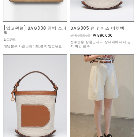
[입고완료] BAG308 공방 쇼퍼
BAG305 팽 캔버스 버킷백
백
￦ 990,000
￦ 890,000
입고완료
선주문용 상품입니다. 상세페이지 내 공
데님블루,카멜스웨이드,블랙 입고완료
지 확인 필수