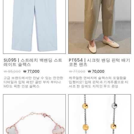
SL095 | 스트레치 백밴딩 스트
PT654 | 시크릿 밴딩 핀턱 배기
레이트 슬랙스
코튼 팬츠
￦ 85,000
￦ 77,000
￦ 77,000
￦ 70,000
고급 브랜드에서만 만날 수 있는 깐깐한
캐주얼한 면바지에 슬랙스의 포멀함을
디테일과 입체 패턴! 골반 부자 부티나
입혔어요! 입체 핀턱과 기계주름으로 티
MD도 픽한 인생 슬랙스
셔츠 한 장에도 지적인 무드 완성