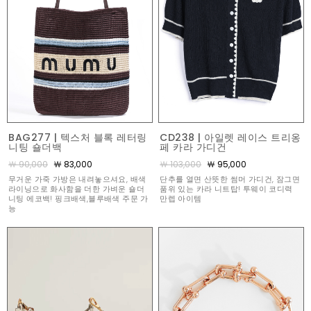
BAG277 | 텍스처 블록 레터링
CD238 | 아일렛 레이스 트리옹
니팅 숄더백
페 카라 가디건
￦ 90,000
￦ 83,000
￦ 103,000
￦ 95,000
무거운 가죽 가방은 내려놓으셔요, 배색
단추를 열면 산뜻한 썸머 가디건, 잠그면
라이닝으로 화사함을 더한 가벼운 숄더
품위 있는 카라 니트탑! 투웨이 코디력
니팅 에코백! 핑크배색,블루배색 주문 가
만렙 아이템
능