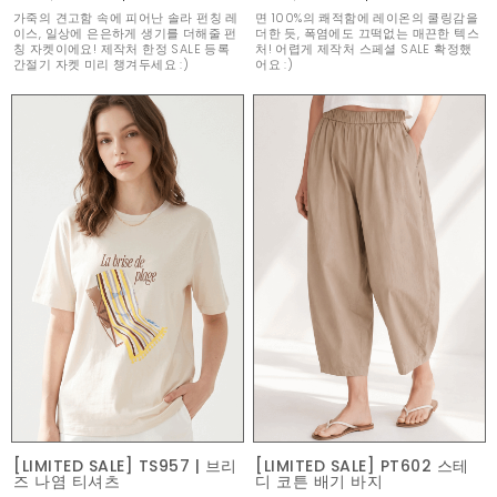
가죽의 견고함 속에 피어난 솔라 펀칭 레
면 100%의 쾌적함에 레이온의 쿨링감을
이스, 일상에 은은하게 생기를 더해줄 펀
더한 듯, 폭염에도 끄떡없는 매끈한 텍스
칭 자켓이에요! 제작처 한정 SALE 등록
처! 어렵게 제작처 스페셜 SALE 확정했
간절기 자켓 미리 챙겨두세요 :)
어요 :)
[LIMITED SALE] TS957 | 브리
[LIMITED SALE] PT602 스테
즈 나염 티셔츠
디 코튼 배기 바지