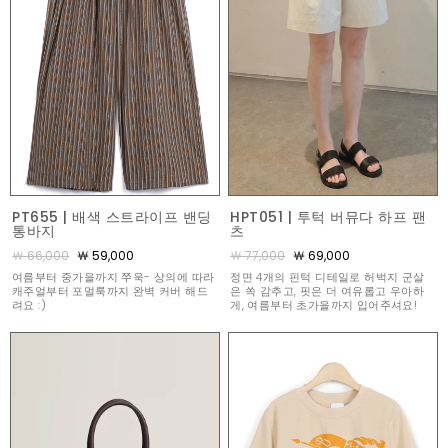
PT655 | 배색 스트라이프 밴딩
HPT051 | 투턱 버뮤다 하프 팬
통바지
츠
￦ 66,000
￦ 59,000
￦ 77,000
￦ 69,000
여름부터 중가을까지 쭈욱- 상의에 따라
정면 4개의 핀턱 디테일로 허벅지 군살
캐주얼부터 포멀룩까지 완벽 커버 해드
은 쏙 감추고, 핏은 더 여유롭고 우아하
려요 :)
게, 여름부터 초가을까지 입어주셔요!