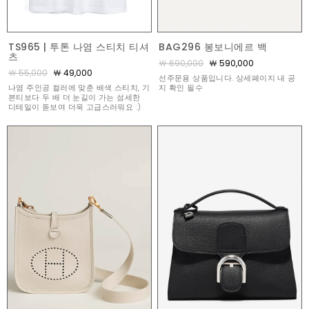
TS965 | 투톤 나염 스티치 티셔
BAG296 봉보니에르 백
츠
￦ 690,000
￦ 590,000
￦ 55,000
￦ 49,000
선주문용 상품입니다. 상세페이지 내 공
나염 주인공 컬러에 맞춘 배색 스티치, 기
지 확인 필수
본티보다 두 배 더 눈길이 가는 섬세한
디테일이 돋보여 더욱 고급스러워요 :)