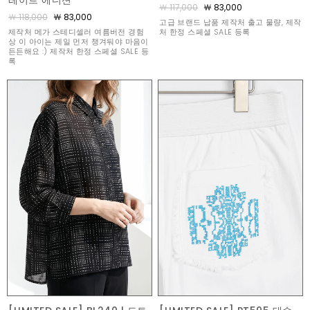
레이트 에디션
￦ 117,000
￦ 83,000
￦ 118,000
￦ 83,000
고급 브랜드 납품 제작처 출고 물량, 제작
제작처 메가 스테디셀러 여름버전 경험
처 한정 스페셜 SALE 등록
상 이 아이는 제일 먼저 챙겨둬야 마음이
든든해요 :) 제작처 한정 스페셜 SALE 등
록