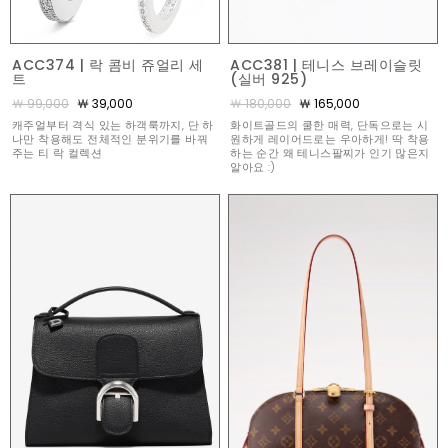
ACC374 | 락 콤비 쥬얼리 세
ACC381 | 테니스 브레이슬릿
트
(실버 925)
￦ 99,000
￦ 39,000
￦ 180,000
￦ 165,000
캐주얼부터 격식 있는 하객룩까지, 단 하
화이트골드의 쿨한 매력, 단독으로는 시
나만 착용해도 전체적인 분위기를 바꿔
원하게 레이어드로는 우아하게! 딱 착용
주는 티 락 컬렉션
하는 순간 왜 테니스팔찌가 인기 많은지
알아요 :)