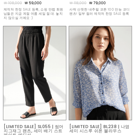
￦ 108,000
￦ 59,000
￦ 118,000
￦ 79,000
제작처 한정 SALE 등록, 쇼핑 만렙 회원
사락 산뜻한 내추럴 코튼 100 만능 코디
님들은 지금 계절 여름 세일 절.대. 놓치
팬츠! 일부 컬러 제작처 한정 SALE 등록
지 않으실 거예요 :)
[LIMITED SALE] SL055 | 썸머
[LIMITED SALE] BL238 | 나염
지그재그 팬츠, 세미 배기 스트
세미 시스루 쉬폰 블라우스