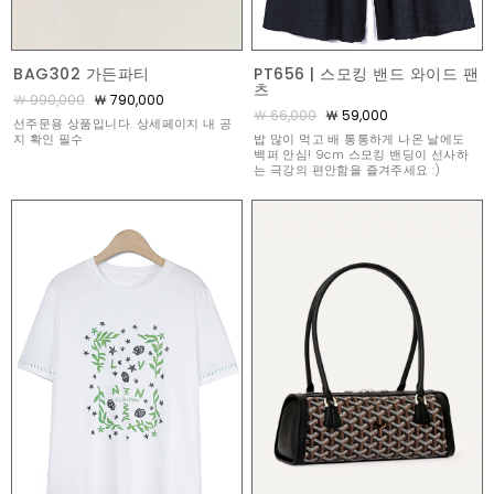
BAG302 가든파티
PT656 | 스모킹 밴드 와이드 팬
츠
￦ 990,000
￦ 790,000
￦ 66,000
￦ 59,000
선주문용 상품입니다. 상세페이지 내 공
지 확인 필수
밥 많이 먹고 배 통통하게 나온 날에도
백퍼 안심! 9cm 스모킹 밴딩이 선사하
는 극강의 편안함을 즐겨주세요 :)