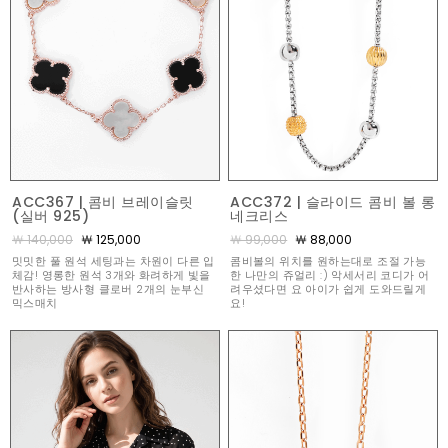
ACC367 | 콤비 브레이슬릿
ACC372 | 슬라이드 콤비 볼 롱
(실버 925)
네크리스
￦ 140,000
￦ 125,000
￦ 99,000
￦ 88,000
밋밋한 풀 원석 세팅과는 차원이 다른 입
콤비볼의 위치를 원하는대로 조절 가능
체감! 영롱한 원석 3개와 화려하게 빛을
한 나만의 쥬얼리 :) 악세서리 코디가 어
반사하는 방사형 클로버 2개의 눈부신
려우셨다면 요 아이가 쉽게 도와드릴게
믹스매치
요!