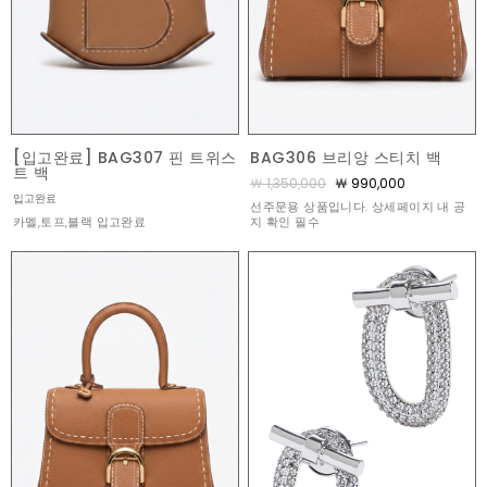
[입고완료] BAG307 핀 트위스
BAG306 브리앙 스티치 백
트 백
￦ 1,350,000
￦ 990,000
입고완료
선주문용 상품입니다. 상세페이지 내 공
카멜,토프,블랙 입고완료
지 확인 필수