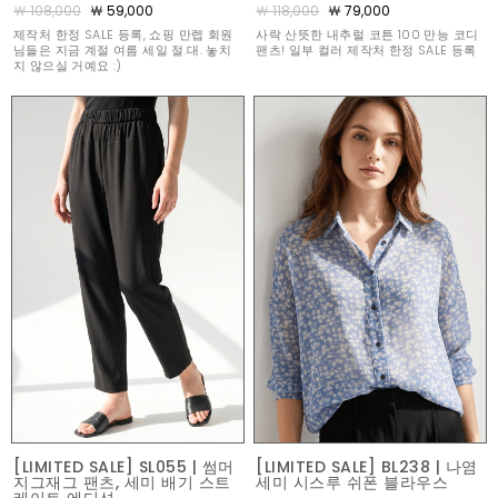
￦ 108,000
￦ 59,000
￦ 118,000
￦ 79,000
제작처 한정 SALE 등록, 쇼핑 만렙 회원
사락 산뜻한 내추럴 코튼 100 만능 코디
님들은 지금 계절 여름 세일 절.대. 놓치
팬츠! 일부 컬러 제작처 한정 SALE 등록
지 않으실 거예요 :)
[LIMITED SALE] SL055 | 썸머
[LIMITED SALE] BL238 | 나염
지그재그 팬츠, 세미 배기 스트
세미 시스루 쉬폰 블라우스