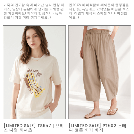
가죽의 견고함 속에 피어난 솔라 펀칭 레
면 100%의 쾌적함에 레이온의 쿨링감을
이스, 일상에 은은하게 생기를 더해줄 펀
더한 듯, 폭염에도 끄떡없는 매끈한 텍스
칭 자켓이에요! 제작처 한정 SALE 등록
처! 어렵게 제작처 스페셜 SALE 확정했
간절기 자켓 미리 챙겨두세요 :)
어요 :)
[LIMITED SALE] TS957 | 브리
[LIMITED SALE] PT602 스테
즈 나염 티셔츠
디 코튼 배기 바지