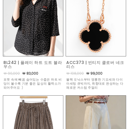
BL242 | 플레이 하트 도트 블라
ACC373 | 빈티지 클로버 네크
우스
리스
￦ 90,000
￦ 83,000
￦ 108,000
￦ 99,000
포켓 속에 빼꼼 숨어있는 수줍은 하트 비
블랙 오닉스부터 영롱한 기요세와 다이
딩이 볼수록 기분 좋은 일상의 활력소가
아세팅 큐빅까지, 취향대로 완성하는 다
되어주어요 :)
채로운 커스텀 주얼리