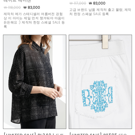
레이트 에디션
￦ 117,000
￦ 83,000
￦ 118,000
￦ 83,000
고급 브랜드 납품 제작처 출고 물량, 제작
제작처 메가 스테디셀러 여름버전 경험
처 한정 스페셜 SALE 등록
상 이 아이는 제일 먼저 챙겨둬야 마음이
든든해요 :) 제작처 한정 스페셜 SALE 등
록