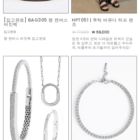
[입고완료] BAG305 팽 캔버스
HPT051 | 투턱 버뮤다 하프 팬
버킷백
츠
￦ 77,000
￦ 69,000
입고완료
팽 캔버스 버킷백 입고완료
정면 4개의 핀턱 디테일로 허벅지 군살
은 쏙 감추고, 핏은 더 여유롭고 우아하
게, 여름부터 초가을까지 입어주셔요!