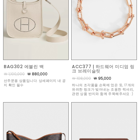
BAG302 에블린 백
ACC377 | 하드웨어 미디엄 링
크 브레이슬릿
￦ 1,100,000
￦ 880,000
￦ 108,000
￦ 95,000
선주문용 상품입니다. 상세페이지 내 공
지 확인 필수
하나의 조각품을 손목에 얹은 듯, 17개의
유려한 링크가 빚어내는 조용한 럭셔리,
관련 상품 반지와 함께 주목해주셔요 :)