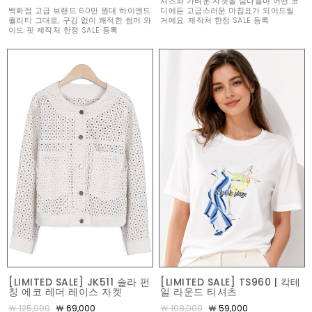
셔츠와 가벼운 자켓을 넘나들며 어떤 코
백화점 고급 브랜드 60만 원대 하이엔드
디에든 고급스러운 마침표가 되어드릴
퀄리티 그대로, 구김 없이 쾌적한 썸머 와
거예요. 제작처 한정 SALE 등록
이드 핏 제작처 한정 SALE 등록
[LIMITED SALE] JK511 솔라 펀
[LIMITED SALE] TS960 | 칵테
칭 에코 레더 레이스 자켓
일 라운드 티셔츠
￦ 125,000
￦ 69,000
￦ 108,000
￦ 59,000