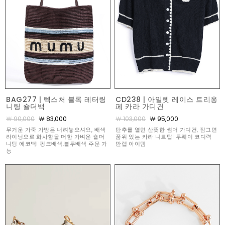
BAG277 | 텍스처 블록 레터링
CD238 | 아일렛 레이스 트리옹
니팅 숄더백
페 카라 가디건
￦ 90,000
￦ 83,000
￦ 103,000
￦ 95,000
무거운 가죽 가방은 내려놓으셔요, 배색
단추를 열면 산뜻한 썸머 가디건, 잠그면
라이닝으로 화사함을 더한 가벼운 숄더
품위 있는 카라 니트탑! 투웨이 코디력
니팅 에코백! 핑크배색,블루배색 주문 가
만렙 아이템
능