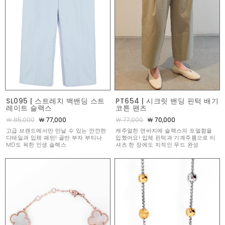
SL095 | 스트레치 백밴딩 스트
PT654 | 시크릿 밴딩 핀턱 배기
레이트 슬랙스
코튼 팬츠
￦ 85,000
￦ 77,000
￦ 77,000
￦ 70,000
고급 브랜드에서만 만날 수 있는 깐깐한
캐주얼한 면바지에 슬랙스의 포멀함을
디테일과 입체 패턴! 골반 부자 부티나
입혔어요! 입체 핀턱과 기계주름으로 티
MD도 픽한 인생 슬랙스
셔츠 한 장에도 지적인 무드 완성