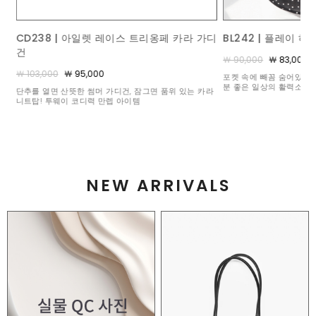
가디
BL242 | 플레이 하트 도트 블라우스
ACC367 | 콤비 브
￦ 90,000
￦ 83,000
￦ 140,000
￦ 125,000
포켓 속에 빼꼼 숨어있는 수줍은 하트 비딩이 볼수록 기
밋밋한 풀 원석 세팅과는 
분 좋은 일상의 활력소가 되어주어요 :)
석 3개와 화려하게 빛을 
카라
눈부신 믹스매치
NEW ARRIVALS