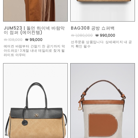
JUM523 | 돌먼 하이넥 바람막
BAG308 공방 쇼퍼백
이 점퍼 (에어컨템)
￦ 1,080,000
￦ 990,000
￦ 108,000
￦ 99,000
선주문용 상품입니다. 상세페이지 내 공
에어컨 바람부터 간절기 찬 공기까지 막
지 확인 필수
아드려요! 3계절 내내 데일리로 찾게 될
라이트 아우터