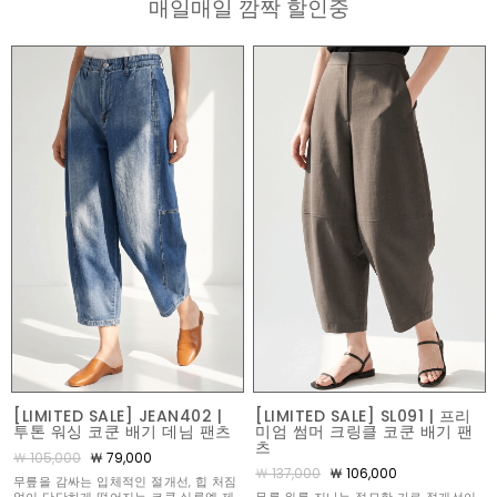
매일매일 깜짝 할인중
[LIMITED SALE] JEAN402 |
[LIMITED SALE] SL091 | 프리
투톤 워싱 코쿤 배기 데님 팬츠
미엄 썸머 크링클 코쿤 배기 팬
츠
￦ 105,000
￦ 79,000
￦ 137,000
￦ 106,000
무릎을 감싸는 입체적인 절개선, 힙 처짐