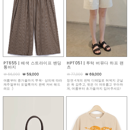
PT655 | 배색 스트라이프 밴딩
HPT051 | 투턱 버뮤다 하프 팬
통바지
츠
￦ 66,000
￦ 59,000
￦ 77,000
￦ 69,000
여름부터 중가을까지 쭈욱- 상의에 따라
정면 4개의 핀턱 디테일로 허벅지 군살
캐주얼부터 포멀룩까지 완벽 커버 해드
은 쏙 감추고, 핏은 더 여유롭고 우아하
려요 :)
게, 여름부터 초가을까지 입어주셔요!