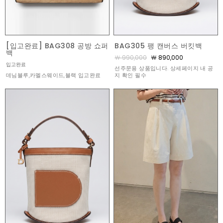
[입고완료] BAG308 공방 쇼퍼
BAG305 팽 캔버스 버킷백
백
￦ 990,000
￦ 890,000
입고완료
선주문용 상품입니다. 상세페이지 내 공
데님블루,카멜스웨이드,블랙 입고완료
지 확인 필수