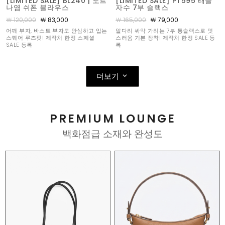
[LIMITED SALE] BL240 | 도트
[LIMITED SALE] PT595 태슬
나염 쉬폰 블라우스
자수 7부 슬랙스
￦ 120,000
￦ 83,000
￦ 165,000
￦ 79,000
어깨 부자, 바스트 부자도 안심하고 입는
알다리 싸악 가리는 7부 통슬랙스로 멋
스퀘어 루즈핏! 제작처 한정 스페셜
스러움 기본 장착! 제작처 한정 SALE 등
SALE 등록
록
더보기
PREMIUM LOUNGE
백화점급 소재와 완성도