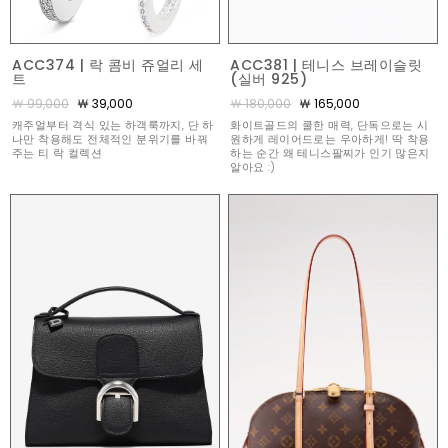
ACC374 | 락 콤비 쥬얼리 세
ACC381 | 테니스 브레이슬릿
트
(실버 925)
￦ 99,000
￦ 39,000
￦ 180,000
￦ 165,000
캐주얼부터 격식 있는 하객룩까지, 단 하
화이트골드의 쿨한 매력, 단독으로는 시
나만 착용해도 전체적인 분위기를 바꿔
원하게 레이어드로는 우아하게! 딱 착용
주는 티 락 컬렉션
하는 순간 왜 테니스팔찌가 인기 많은지
알아요 :)