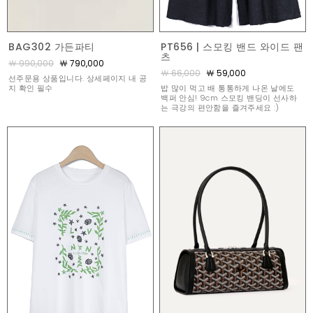
BAG302 가든파티
PT656 | 스모킹 밴드 와이드 팬
츠
￦ 990,000
￦ 790,000
￦ 66,000
￦ 59,000
선주문용 상품입니다. 상세페이지 내 공
지 확인 필수
밥 많이 먹고 배 통통하게 나온 날에도
백퍼 안심! 9cm 스모킹 밴딩이 선사하
는 극강의 편안함을 즐겨주세요 :)