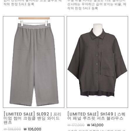
없이 단단하게 떨어지는 코쿤 실루엣 제
무릎 위를 지나는 절묘한 가로 절개선이
작처 한정 SALE 등록
선사하는 우아하고 길어 보이는 비율, 제
작처 한정 SALE 등록
[LIMITED SALE] SL092 | 프리
[LIMITED SALE] SH149 | 스퀘
미엄 썸머 크링클 밴딩 와이드
어 패널 루즈핏 셔츠 블라우스
팬츠
￦ 177,000
￦ 141,000
￦ 138,000
￦ 106,000