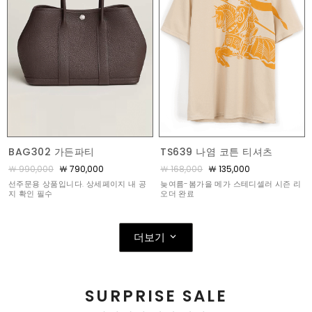
BAG302 가든파티
TS639 나염 코튼 티셔츠
￦ 990,000
￦ 790,000
￦ 168,000
￦ 135,000
선주문용 상품입니다. 상세페이지 내 공
늦여름-봄가을 메가 스테디셀러 시즌 리
지 확인 필수
오더 완료
더보기
SURPRISE SALE