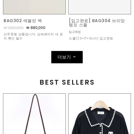
BAG302 에블린 백
[입고완료] BAG304 브리앙
템포 스몰
￦ 1,100,000
￦ 880,000
입고예정
선주문용 상품입니다. 상세페이지 내 공
스몰(23×17×6cm) 입고완료
지 확인 필수
더보기
BEST SELLERS