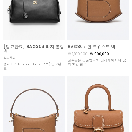
[입고완료] BAG309 라지 볼링
BAG307 핀 트위스트 백
백
￦ 1,100,000
￦ 990,000
입고완료
선주문용 상품입니다. 상세페이지 내 공
원사이즈 (35.5 x 19 x 12.5cm) 입고완
지 확인 필수
료