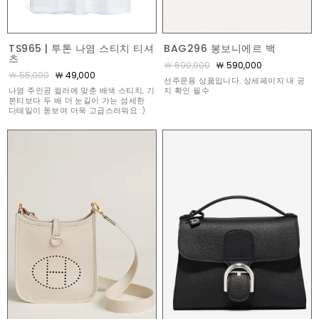
TS965 | 투톤 나염 스티치 티셔
BAG296 봉보니에르 백
츠
￦ 690,000
￦ 590,000
￦ 55,000
￦ 49,000
선주문용 상품입니다. 상세페이지 내 공
나염 주인공 컬러에 맞춘 배색 스티치, 기
지 확인 필수
본티보다 두 배 더 눈길이 가는 섬세한
디테일이 돋보여 더욱 고급스러워요 :)