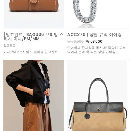
[입고완료] BAG306 브리앙 스
ACC370 | 샹달 큐빅 이어링
티치 미니/PM/MM
￦ 70,000
￦ 63,000
입고완료
단아함과 존재감을 동시에! 적당히 포스
미니,PM,MM사이즈 컬러별 입고완료
있어서 눈에 확 띄는 샹달 이어링