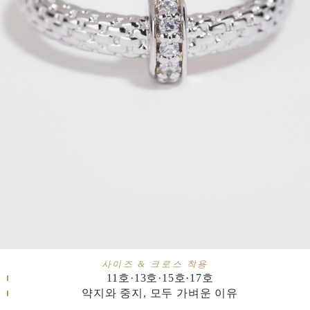
사이즈 & 크로스 착용
11호·13호·15호·17호
약지와 중지, 모두 가벼운 이유