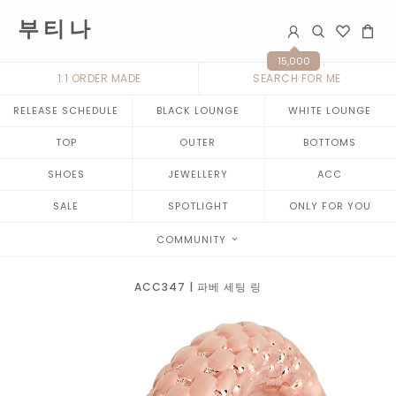
부 티 나
15,000
1:1 ORDER MADE
SEARCH FOR ME
RELEASE SCHEDULE
BLACK LOUNGE
WHITE LOUNGE
TOP
OUTER
BOTTOMS
SHOES
JEWELLERY
ACC
SALE
SPOTLIGHT
ONLY FOR YOU
COMMUNITY
ACC347 | 파베 세팅 링