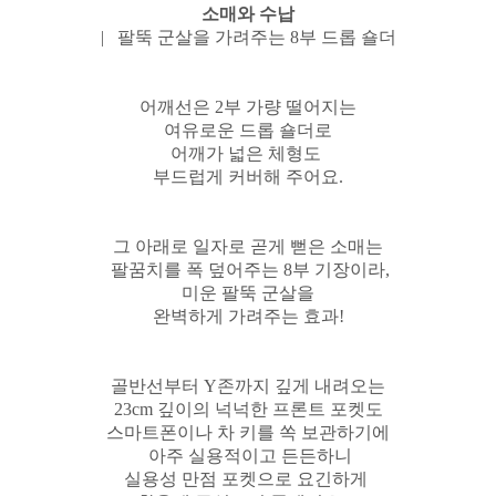
소매와 수납
| 팔뚝 군살을 가려주는 8부 드롭 숄더
어깨선은 2부 가량 떨어지는
여유로운 드롭 숄더로
어깨가 넓은 체형도
부드럽게 커버해 주어요.
그 아래로 일자로 곧게 뻗은 소매는
팔꿈치를 폭 덮어주는 8부 기장이라,
미운 팔뚝 군살을
완벽하게 가려주는 효과!
골반선부터 Y존까지 깊게 내려오는
23cm 깊이의 넉넉한 프론트 포켓도
스마트폰이나 차 키를 쏙 보관하기에
아주 실용적이고 든든하니
실용성 만점 포켓으로
요긴하게