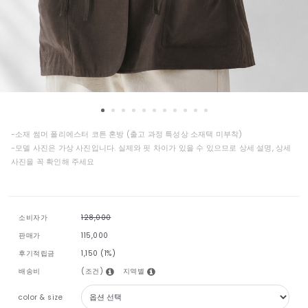
-소재 썸머 폴리에스터 코튼 혼방 (출고 과정 특성상 소재택 미부착)
-모델 사진은 가상 사진입니다. 실제와 핏 차이가 있을 수 있으므로 상세 설명, 상세
사진을 꼭 확인해 주세요
소비자가
128,000
판매가
115,000
후기적립금
1,150 (1%)
(조건)
지역별
배송비
color & size