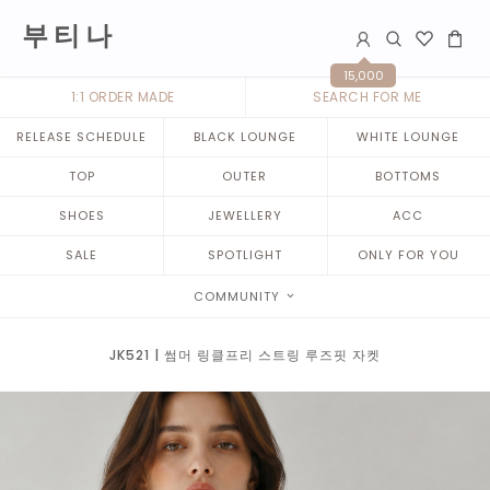
부 티 나
15,000
1:1 ORDER MADE
SEARCH FOR ME
RELEASE SCHEDULE
BLACK LOUNGE
WHITE LOUNGE
TOP
OUTER
BOTTOMS
SHOES
JEWELLERY
ACC
SALE
SPOTLIGHT
ONLY FOR YOU
COMMUNITY
JK521 | 썸머 링클프리 스트링 루즈핏 자켓