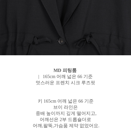
MD 피팅룸
| 165cm 어깨 넓은 66 기준
멋스러운 프렌치 시크 루즈핏
키 165cm 어깨 넓은 66 기준
브이 라인은
중배 높이까지 깊게 떨어지고,
어깨선은 2부 드롭숄더로
어깨,팔뚝,가슴품 제약 없었어요.