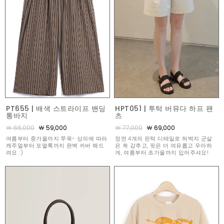
PT655 | 배색 스트라이프 밴딩
HPT051 | 투턱 버뮤다 하프 팬
통바지
츠
￦ 66,000
￦ 59,000
￦ 77,000
￦ 69,000
여름부터 중가을까지 쭈욱- 상의에 따라
정면 4개의 핀턱 디테일로 허벅지 군살
캐주얼부터 포멀룩까지 완벽 커버 해드
은 쏙 감추고, 핏은 더 여유롭고 우아하
려요 :)
게, 여름부터 초가을까지 입어주셔요!