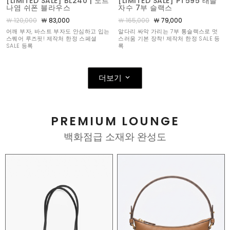
[LIMITED SALE] BL240 | 도트
[LIMITED SALE] PT595 태슬
나염 쉬폰 블라우스
자수 7부 슬랙스
￦ 120,000
￦ 83,000
￦ 165,000
￦ 79,000
어깨 부자, 바스트 부자도 안심하고 입는
알다리 싸악 가리는 7부 통슬랙스로 멋
스퀘어 루즈핏! 제작처 한정 스페셜
스러움 기본 장착! 제작처 한정 SALE 등
SALE 등록
록
더보기
PREMIUM LOUNGE
백화점급 소재와 완성도