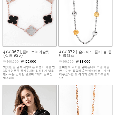
ACC367 | 콤비 브레이슬릿
ACC372 | 슬라이드 콤비 볼 롱
(실버 925)
네크리스
￦ 140,000
￦ 125,000
￦ 99,000
￦ 88,000
밋밋한 풀 원석 세팅과는 차원이 다른 입
콤비볼의 위치를 원하는대로 조절 가능
체감! 영롱한 원석 3개와 화려하게 빛을
한 나만의 쥬얼리 :) 악세서리 코디가 어
반사하는 방사형 클로버 2개의 눈부신
려우셨다면 요 아이가 쉽게 도와드릴게
믹스매치
요!