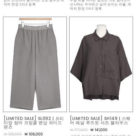
없이 단단하게 떨어지는 코쿤 실루엣 제
무릎 위를 지나는 절묘한 가로 절개선이
작처 한정 SALE 등록
선사하는 우아하고 길어 보이는 비율, 제
작처 한정 SALE 등록
[LIMITED SALE] SL092 | 프리
[LIMITED SALE] SH149 | 스퀘
미엄 썸머 크링클 밴딩 와이드
어 패널 루즈핏 셔츠 블라우스
팬츠
￦ 177,000
￦ 141,000
￦ 138,000
￦ 106,000