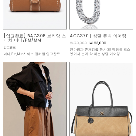
[입고완료] BAG306 브리앙 스
ACC370 | 샹달 큐빅 이어링
티치 미니/PM/MM
￦ 70,000
￦ 63,000
입고완료
단아함과 존재감을 동시에! 적당히 포스
미니,PM,MM사이즈 컬러별 입고완료
있어서 눈에 확 띄는 샹달 이어링