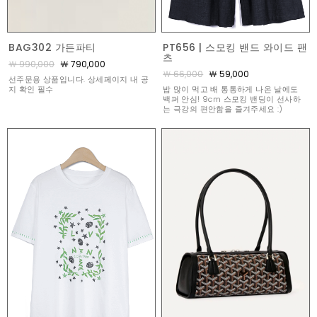
BAG302 가든파티
PT656 | 스모킹 밴드 와이드 팬
츠
￦ 990,000
￦ 790,000
￦ 66,000
￦ 59,000
선주문용 상품입니다. 상세페이지 내 공
지 확인 필수
밥 많이 먹고 배 통통하게 나온 날에도
백퍼 안심! 9cm 스모킹 밴딩이 선사하
는 극강의 편안함을 즐겨주세요 :)