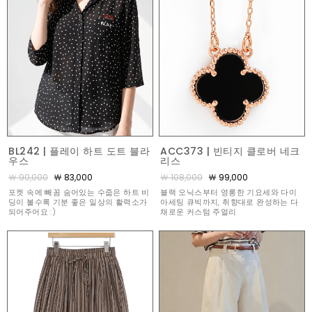
BL242 | 플레이 하트 도트 블라
ACC373 | 빈티지 클로버 네크
우스
리스
￦ 90,000
￦ 83,000
￦ 108,000
￦ 99,000
포켓 속에 빼꼼 숨어있는 수줍은 하트 비
블랙 오닉스부터 영롱한 기요세와 다이
딩이 볼수록 기분 좋은 일상의 활력소가
아세팅 큐빅까지, 취향대로 완성하는 다
되어주어요 :)
채로운 커스텀 주얼리