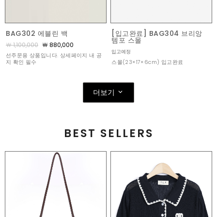
BAG302 에블린 백
[입고완료] BAG304 브리앙
템포 스몰
￦ 1,100,000
￦ 880,000
입고예정
선주문용 상품입니다. 상세페이지 내 공
스몰(23×17×6cm) 입고완료
지 확인 필수
더보기
BEST SELLERS