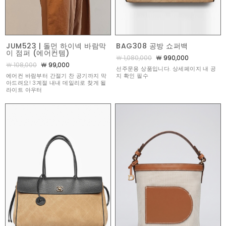
JUM523 | 돌먼 하이넥 바람막
BAG308 공방 쇼퍼백
이 점퍼 (에어컨템)
￦ 1,080,000
￦ 990,000
￦ 108,000
￦ 99,000
선주문용 상품입니다. 상세페이지 내 공
에어컨 바람부터 간절기 찬 공기까지 막
지 확인 필수
아드려요! 3계절 내내 데일리로 찾게 될
라이트 아우터