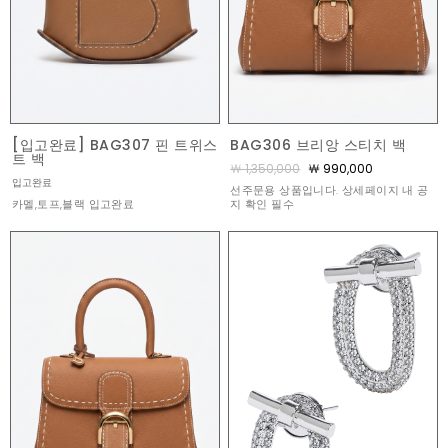
[입고완료] BAG307 핀 트위스
BAG306 브리앙 스티치 백
트 백
￦ 1,350,000
￦ 990,000
입고완료
선주문용 상품입니다. 상세페이지 내 공
카멜,토프,블랙 입고완료
지 확인 필수