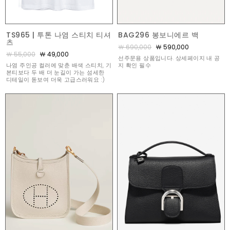
TS965 | 투톤 나염 스티치 티셔
BAG296 봉보니에르 백
츠
￦ 690,000
￦ 590,000
￦ 55,000
￦ 49,000
선주문용 상품입니다. 상세페이지 내 공
나염 주인공 컬러에 맞춘 배색 스티치, 기
지 확인 필수
본티보다 두 배 더 눈길이 가는 섬세한
디테일이 돋보여 더욱 고급스러워요 :)