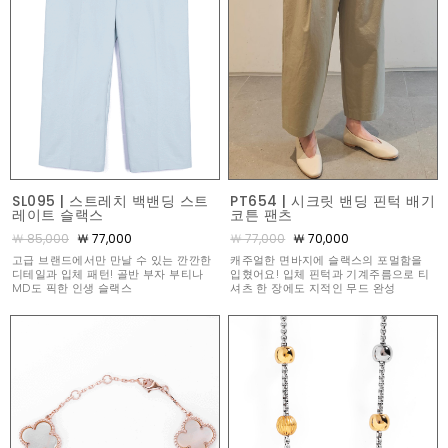
SL095 | 스트레치 백밴딩 스트
PT654 | 시크릿 밴딩 핀턱 배기
레이트 슬랙스
코튼 팬츠
￦ 85,000
￦ 77,000
￦ 77,000
￦ 70,000
고급 브랜드에서만 만날 수 있는 깐깐한
캐주얼한 면바지에 슬랙스의 포멀함을
디테일과 입체 패턴! 골반 부자 부티나
입혔어요! 입체 핀턱과 기계주름으로 티
MD도 픽한 인생 슬랙스
셔츠 한 장에도 지적인 무드 완성