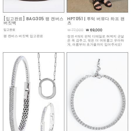
[입고완료] BAG305 팽 캔버스
HPT051 | 투턱 버뮤다 하프 팬
버킷백
츠
￦ 77,000
￦ 69,000
입고완료
팽 캔버스 버킷백 입고완료
정면 4개의 핀턱 디테일로 허벅지 군살
은 쏙 감추고, 핏은 더 여유롭고 우아하
게, 여름부터 초가을까지 입어주셔요!