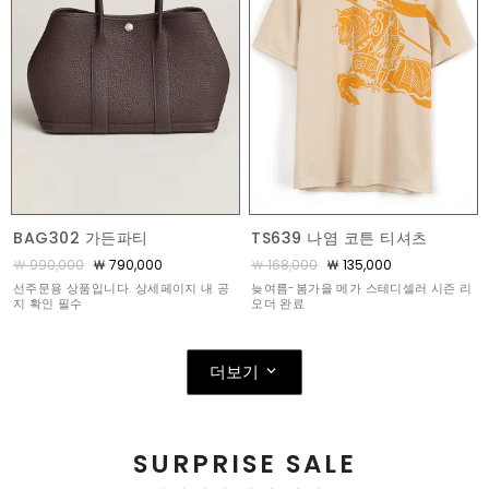
BAG302 가든파티
TS639 나염 코튼 티셔츠
￦ 990,000
￦ 790,000
￦ 168,000
￦ 135,000
선주문용 상품입니다. 상세페이지 내 공
늦여름-봄가을 메가 스테디셀러 시즌 리
지 확인 필수
오더 완료
더보기
SURPRISE SALE