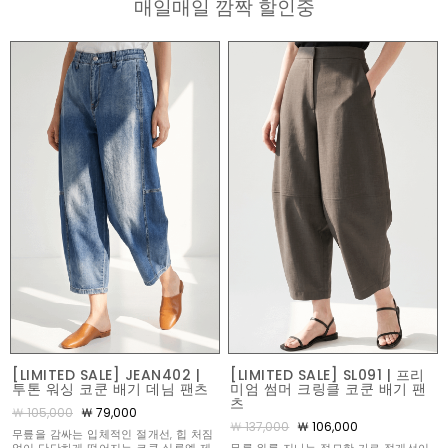
매일매일 깜짝 할인중
[LIMITED SALE] JEAN402 |
[LIMITED SALE] SL091 | 프리
투톤 워싱 코쿤 배기 데님 팬츠
미엄 썸머 크링클 코쿤 배기 팬
츠
￦ 105,000
￦ 79,000
￦ 137,000
￦ 106,000
무릎을 감싸는 입체적인 절개선, 힙 처짐