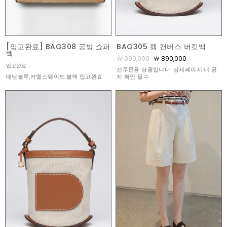
[입고완료] BAG308 공방 쇼퍼
BAG305 팽 캔버스 버킷백
백
￦ 990,000
￦ 890,000
입고완료
선주문용 상품입니다. 상세페이지 내 공
데님블루,카멜스웨이드,블랙 입고완료
지 확인 필수