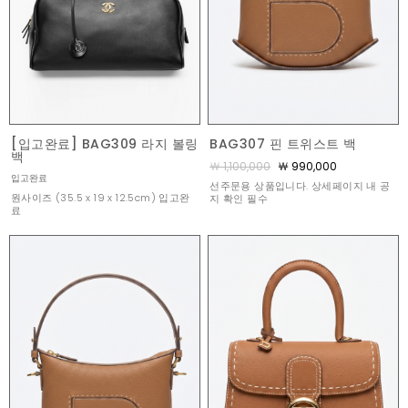
[입고완료] BAG309 라지 볼링
BAG307 핀 트위스트 백
백
￦ 1,100,000
￦ 990,000
입고완료
선주문용 상품입니다. 상세페이지 내 공
원사이즈 (35.5 x 19 x 12.5cm) 입고완
지 확인 필수
료