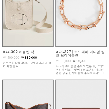
BAG302 에블린 백
ACC377 | 하드웨어 미디엄 링
크 브레이슬릿
￦ 1,100,000
￦ 880,000
￦ 108,000
￦ 95,000
선주문용 상품입니다. 상세페이지 내 공
지 확인 필수
하나의 조각품을 손목에 얹은 듯, 17개의
유려한 링크가 빚어내는 조용한 럭셔리,
관련 상품 반지와 함께 주목해주셔요 :)