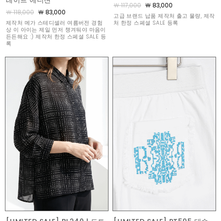
레이트 에디션
￦ 117,000
￦ 83,000
￦ 118,000
￦ 83,000
고급 브랜드 납품 제작처 출고 물량, 제작
제작처 메가 스테디셀러 여름버전 경험
처 한정 스페셜 SALE 등록
상 이 아이는 제일 먼저 챙겨둬야 마음이
든든해요 :) 제작처 한정 스페셜 SALE 등
록