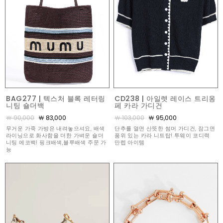
BAG277 | 텍스처 블록 레터링
CD238 | 아일렛 레이스 트리옹
니팅 숄더백
페 카라 가디건
￦ 90,000
￦ 83,000
￦ 103,000
￦ 95,000
무거운 가죽 가방은 내려놓으셔요, 배색
단추를 열면 산뜻한 썸머 가디건, 잠그면
라이닝으로 화사함을 더한 가벼운 숄더
품위 있는 카라 니트탑! 투웨이 코디력
니팅 에코백! 핑크배색,블루배색 주문 가
만렙 아이템
능