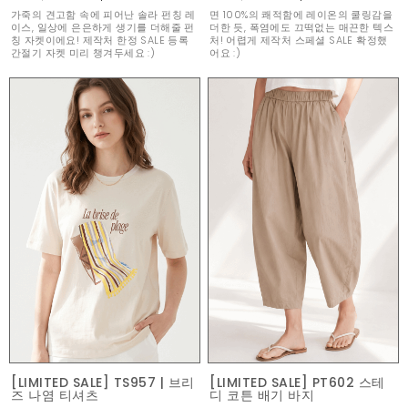
가죽의 견고함 속에 피어난 솔라 펀칭 레
면 100%의 쾌적함에 레이온의 쿨링감을
이스, 일상에 은은하게 생기를 더해줄 펀
더한 듯, 폭염에도 끄떡없는 매끈한 텍스
칭 자켓이에요! 제작처 한정 SALE 등록
처! 어렵게 제작처 스페셜 SALE 확정했
간절기 자켓 미리 챙겨두세요 :)
어요 :)
[LIMITED SALE] TS957 | 브리
[LIMITED SALE] PT602 스테
즈 나염 티셔츠
디 코튼 배기 바지