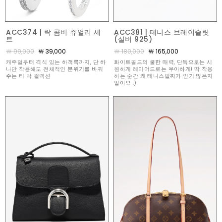
ACC374 | 락 콤비 쥬얼리 세
ACC381 | 테니스 브레이슬릿
트
(실버 925)
￦ 99,000
￦ 39,000
￦ 180,000
￦ 165,000
캐주얼부터 격식 있는 하객룩까지, 단 하
화이트골드의 쿨한 매력, 단독으로는 시
나만 착용해도 전체적인 분위기를 바꿔
원하게 레이어드로는 우아하게! 딱 착용
주는 티 락 컬렉션
하는 순간 왜 테니스팔찌가 인기 많은지
알아요 :)