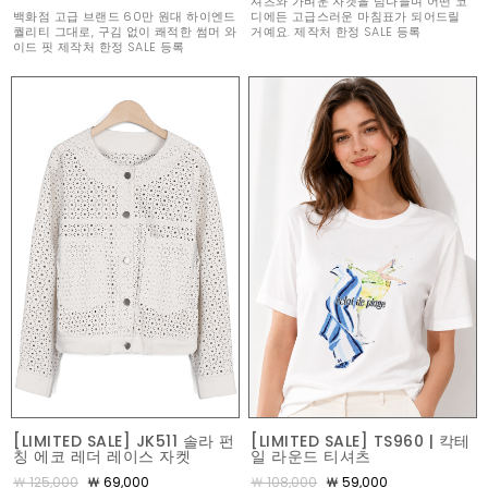
셔츠와 가벼운 자켓을 넘나들며 어떤 코
백화점 고급 브랜드 60만 원대 하이엔드
디에든 고급스러운 마침표가 되어드릴
퀄리티 그대로, 구김 없이 쾌적한 썸머 와
거예요. 제작처 한정 SALE 등록
이드 핏 제작처 한정 SALE 등록
[LIMITED SALE] JK511 솔라 펀
[LIMITED SALE] TS960 | 칵테
칭 에코 레더 레이스 자켓
일 라운드 티셔츠
￦ 125,000
￦ 69,000
￦ 108,000
￦ 59,000