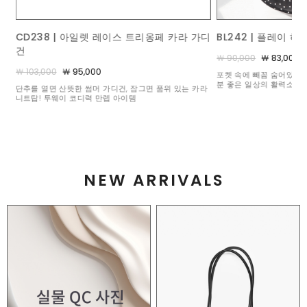
가디
BL242 | 플레이 하트 도트 블라우스
ACC367 | 콤비 브
￦ 90,000
￦ 83,000
￦ 140,000
￦ 125,000
포켓 속에 빼꼼 숨어있는 수줍은 하트 비딩이 볼수록 기
밋밋한 풀 원석 세팅과는 
분 좋은 일상의 활력소가 되어주어요 :)
석 3개와 화려하게 빛을 
카라
눈부신 믹스매치
NEW ARRIVALS