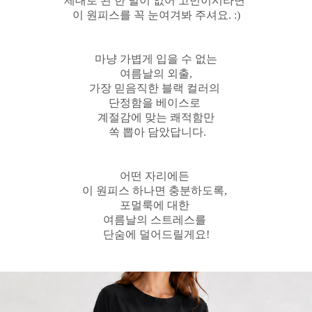
제대로 된 한 벌이 없어 고민이시라면
이 원피스를 꼭 눈여겨봐 주셔요. :)
마냥 가볍게 입을 수 없는
여름날의 외출,
가장 믿음직한 블랙 컬러의
단정함을 베이스로
계절감에 맞는 쾌적함만
쏙 뽑아 담았답니다.
어떤 자리에든
이 원피스 하나면 충분하도록,
포멀룩에 대한
여름날의 스트레스를
단숨에 덜어드릴게요!