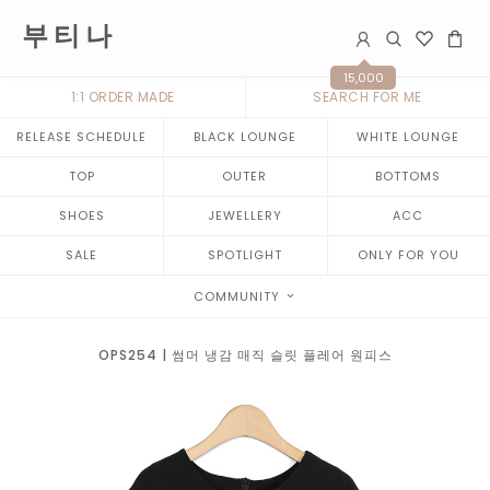
부 티 나
15,000
1:1 ORDER MADE
SEARCH FOR ME
RELEASE SCHEDULE
BLACK LOUNGE
WHITE LOUNGE
TOP
OUTER
BOTTOMS
SHOES
JEWELLERY
ACC
SALE
SPOTLIGHT
ONLY FOR YOU
COMMUNITY
OPS254 | 썸머 냉감 매직 슬릿 플레어 원피스