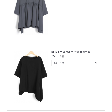
BL198 언밸런스 썸머쿨 블라우스
85,000
원