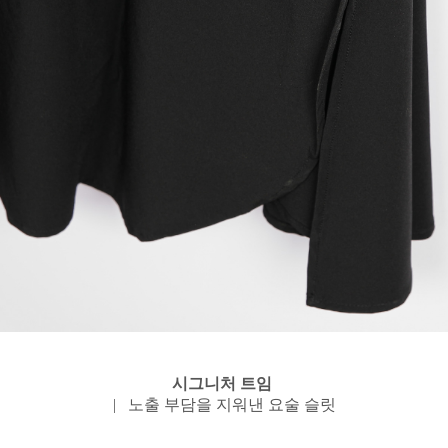
시그니처 트임
| 노출 부담을 지워낸 요술 슬릿