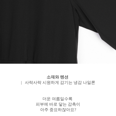
소재와 텐션
| 사락사락 시원하게 감기는 냉감 나일론
더운 여름일수록
피부에 바로 닿는 감촉이
아주 중요하잖아요?