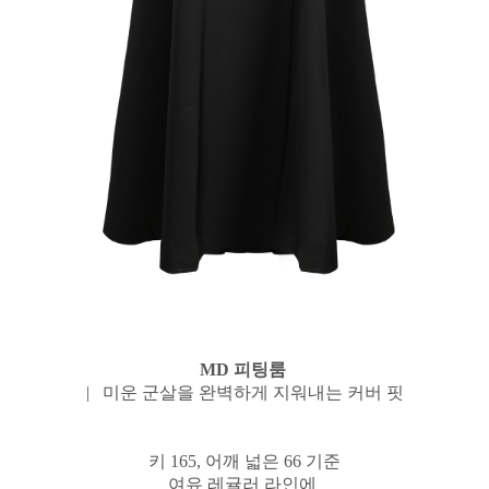
MD 피팅룸
| 미운 군살을 완벽하게 지워내는 커버 핏
키 165, 어깨 넓은 66 기준
여유 레귤러 라인에