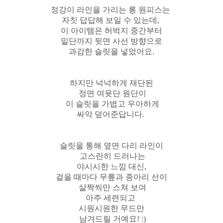
정강이 라인을 가리는 롱 원피스는
자칫 답답해 보일 수 있는데,
이 아이템은 허벅지 중간부터
밑단까지 뒷면 사선 방향으로
과감한 슬릿을 넣었어요.
하지만 넉넉하게 재단된
정면 여윳단 원단이
이 슬릿을 가볍고 우아하게
싸악 덮어준답니다.
슬릿을 통해 옆면 다리 라인이
고스란히 드러나는
야시시한 느낌 대신,
걸을 때마다 무릎과 종아리 선이
살짝씩만 스쳐 보여
아주 세련되고
시원시원한 무드만
남겨드릴 거예요! :)