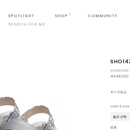
SPOTLIGHT
SHOP
COMMUNITY
SEARCH FOR ME
SHO1
￦265,000
￦248,000
후기적립금
color & size
발볼