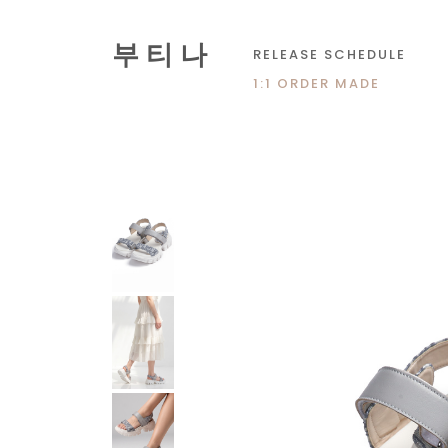
부 티 나
RELEASE SCHEDULE
1:1 ORDER MADE