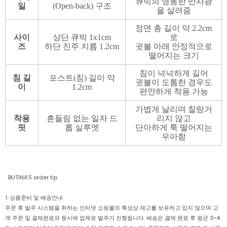
큐빅의 영롱한 반사광
일
(Open-back) 구조
을 살려줌
정면 총 길이 약 2.2cm
사이
상단 큐빅 1x1cm
로
즈
하단 진주 지름 1.2cm
귓볼 아래 안정적으로
떨어지는 크기
침이 넉넉하게 길어
침 길
포스트(침) 길이 약
귓볼이 도톰한 경우도
이
1.2cm
편안하게 착용 가능
가볍게 날리며 찰랑거
착용
흔들림 없는 일자 드
리지 않고
핏
롭 실루엣
단아하게 툭 떨어지는
우아함
BUTINA'S order tip
1. 상품준비 및 배송안내
주문 후 발주 시스템을 취하는 인터넷 쇼핑몰의 특성상 재고를 보유하고 있지 않으며 고
객 주문 및 결제완료와 동시에 업체로 발주가 진행됩니다. 배송은 결제 완료 후 평균 3~4