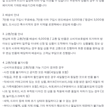
일 소요되며 리오더 일정에 따라 수일 지연될 수 있습니다. 주문제작 상품의 경우 각 상품
페이지에 기재된 배송기간에 따릅니다
2. 배송비 안내
7만원 이상 구입시 무료배송, 7만원 이하 구입시 편도배송비 3,000원 / 항공비 3,000원
별도, 도서산간 특수지역의 경우 지역별 로젠택배사 운임에 따릅니다
3. 교환/반품 안내
변심에 의한 교환/반품 배송비: 6,000원 / 교환 및 반품은 소비자보호법에 의거하여 받
아보신 날로부터 일주일 이내에 신청 및 상품이 도착해야 가능합니다. 상품불량, 정보 상
이 등의 사유에 해당하는 경우 동일 상품 무료 교환으로 진행하며 최종 반품을 원하실 경
우 변심 반품에 해당하여 배송비는 고객님 부담으로 진행됩니다
4. 교환/반품 불가사항
-소비자보호법상 교환/반품 가능 기간이 경과한 경우
-사전 반품 불가하다고 공지한 모든 제품(세일상품 포함)
-적립금, 쿠폰 등 사용하여 할인결제 받은 경우 세일할인과 동일한 것으로 반품 불가
-악세서리 카테고리에 있는 모든 상품, 화이트(아이보리,크림 포함 밝은 컬러) 계열의 색
상, 가죽제품(페이크레더 포함), 레깅스, 속옷,레이스(부분레이스 포함),올트임에 민감한
니트 및 트위드, 비즈 부착된 디자인 전 상품 등 착용에 따른 품질의 저하가 있는 경우 (오
염, 늘어짐,스크래치 등)
-세탁, 드라이 등에 의해 초기 상태와 동일하다고 볼 수 없는 경우
-부티나 라벨택, 상품 자체 라벨, 기타 부자재가 훼손되거나 멸실되어 재판매가 불가능한