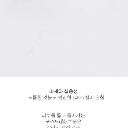
소재와 실용성
| 도톰한 귓볼도 편안한 1.2cm 실버 은침
피부를 뚫고 들어가는
포스트(침) 부분은
알러지 걱정 없는