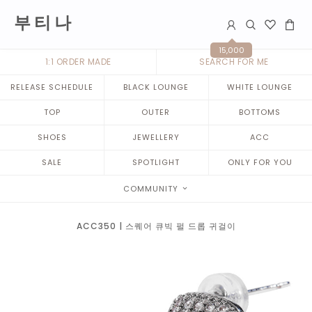
부 티 나
15,000
1:1 ORDER MADE
SEARCH FOR ME
RELEASE SCHEDULE
BLACK LOUNGE
WHITE LOUNGE
TOP
OUTER
BOTTOMS
SHOES
JEWELLERY
ACC
SALE
SPOTLIGHT
ONLY FOR YOU
COMMUNITY
ACC350 | 스퀘어 큐빅 펄 드롭 귀걸이