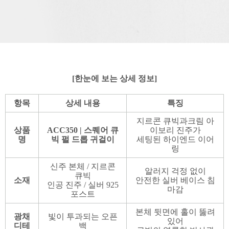
[한눈에 보는 상세 정보]
항목
상세 내용
특징
지르콘 큐빅과크림 아
상품
ACC350
| 스퀘어 큐
이보리 진주가
명
빅 펄 드롭 귀걸이
세팅된 하이엔드 이어
링
신주 본체 / 지르콘
알러지 걱정 없이
큐빅
소재
안전한 실버 베이스 침
인공 진주 / 실버 925
마감
포스트
본체 뒷면에 홀이 뚫려
광채
빛이 투과되는 오픈
있어
디테
백