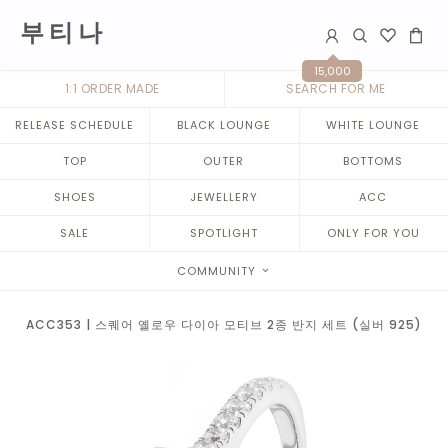
부 티 나
15,000
1:1 ORDER MADE
SEARCH FOR ME
RELEASE SCHEDULE
BLACK LOUNGE
WHITE LOUNGE
TOP
OUTER
BOTTOMS
SHOES
JEWELLERY
ACC
SALE
SPOTLIGHT
ONLY FOR YOU
COMMUNITY
ACC353 | 스퀘어 옐로우 다이아 모티브 2종 반지 세트 (실버 925)