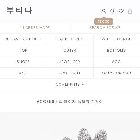
부 티 나
15,000
1:1 ORDER MADE
SEARCH FOR ME
RELEASE SCHEDULE
BLACK LOUNGE
WHITE LOUNGE
TOP
OUTER
BOTTOMS
SHOES
JEWELLERY
ACC
SALE
SPOTLIGHT
ONLY FOR YOU
COMMUNITY
ACC356 | 빅 데이지 플라워 귀걸이