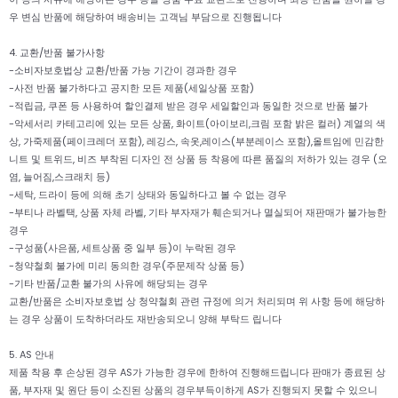
우 변심 반품에 해당하여 배송비는 고객님 부담으로 진행됩니다
4. 교환/반품 불가사항
-소비자보호법상 교환/반품 가능 기간이 경과한 경우
-사전 반품 불가하다고 공지한 모든 제품(세일상품 포함)
-적립금, 쿠폰 등 사용하여 할인결제 받은 경우 세일할인과 동일한 것으로 반품 불가
-악세서리 카테고리에 있는 모든 상품, 화이트(아이보리,크림 포함 밝은 컬러) 계열의 색
상, 가죽제품(페이크레더 포함), 레깅스, 속옷,레이스(부분레이스 포함),올트임에 민감한
니트 및 트위드, 비즈 부착된 디자인 전 상품 등 착용에 따른 품질의 저하가 있는 경우 (오
염, 늘어짐,스크래치 등)
-세탁, 드라이 등에 의해 초기 상태와 동일하다고 볼 수 없는 경우
-부티나 라벨택, 상품 자체 라벨, 기타 부자재가 훼손되거나 멸실되어 재판매가 불가능한
경우
-구성품(사은품, 세트상품 중 일부 등)이 누락된 경우
-청약철회 불가에 미리 동의한 경우(주문제작 상품 등)
-기타 반품/교환 불가의 사유에 해당되는 경우
교환/반품은 소비자보호법 상 청약철회 관련 규정에 의거 처리되며 위 사항 등에 해당하
는 경우 상품이 도착하더라도 재반송되오니 양해 부탁드 립니다
5. AS 안내
제품 착용 후 손상된 경우 AS가 가능한 경우에 한하여 진행해드립니다 판매가 종료된 상
품, 부자재 및 원단 등이 소진된 상품의 경우부득이하게 AS가 진행되지 못할 수 있으니