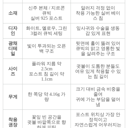
신주 본체 / 지르콘
알러지 걱정 없이
소재
큐빅
착용 가능한 실버 베이
실버 925 포스트
스 침
디자
화이트, 옐로우, 그린
잎사귀와 수술을 생동
인
3컬러 큐빅 세팅
감 있게 표현
광채
뒷면에 홀이 뚫려 있어
빛이 투과되는 오픈
디테
큐빅의 맑고 영롱한 빛
백 구조
일
을 살려주는 구조
플라워 지름 약
귓볼이 도톰한 분들도
사이
2.5cm
여유 있게 착용할 수 있
즈
포스트 침 길이 약
는 침 길이
1.1cm
크기 대비 금속 비중을
한 쪽당 약 4.16g 가
줄여
무게
량
귀에 가는 부담을 덜어
냄
포스트 위치상 가장 안
꽃잎 빈 공간을
착용
정적이고
귓볼 바깥쪽으로 향
권장
자연스럽게 어우러지는
하게 피팅