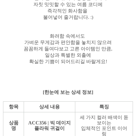
자칫 밋밋할 수 있는 여름 코디에
즉각적인 화사함을
불어넣어 줄거랍니다. :)
화려함 속에서도
가벼운 무게감과 편안함을 놓치지 않으려
꼼꼼하게 들여다보고 고른 아이템인 만큼,
일상과 특별한 외출에
확실한 기쁨이 되어드리길 바랄게요!
[한눈에 보는 상세 정보]
항목
상세 내용
특징
세 가지 컬러 배색이 돋
상품
ACC356
| 빅 데이지
보이는
명
플라워 귀걸이
입체적인 포인트 이어
링