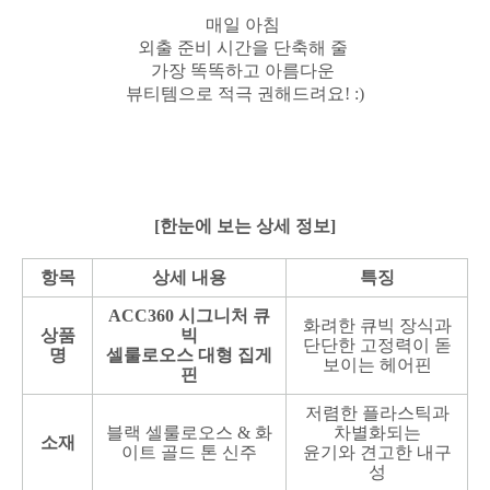
매일 아침
외출 준비 시간을 단축해 줄
가장 똑똑하고 아름다운
뷰티템으로 적극 권해드려요! :)
[한눈에 보는 상세 정보]
항목
상세 내용
특징
ACC360 시그니처 큐
화려한 큐빅 장식과
상품
빅
단단한 고정력이 돋
명
셀룰로오스 대형 집게
보이는 헤어핀
핀
저렴한 플라스틱과
블랙 셀룰로오스 & 화
차별화되는
소재
이트 골드 톤 신주
윤기와 견고한 내구
성