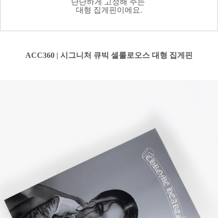
단단하게 고정해 주는
대형 집게핀이에요.
ACC360 | 시그니처 큐빅 셀룰로오스 대형 집게핀