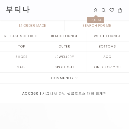
부 티 나
15,000
1:1 ORDER MADE
SEARCH FOR ME
RELEASE SCHEDULE
BLACK LOUNGE
WHITE LOUNGE
TOP
OUTER
BOTTOMS
SHOES
JEWELLERY
ACC
SALE
SPOTLIGHT
ONLY FOR YOU
COMMUNITY
ACC360 | 시그니처 큐빅 셀룰로오스 대형 집게핀