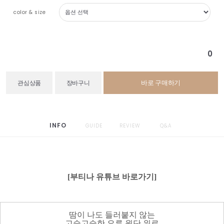
color & size
0
바로 구매하기
관심상품
장바구니
INFO
GUIDE
REVIEW
Q&A
[부티나 유튜브 바로가기]
땀이 나도 들러붙지 않는
고슬고슬한 요루 원단 위로