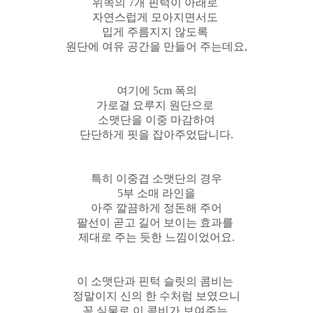
위쪽의 7개 핀턱이 아래로
자연스럽게 모아지면서도
밉게 주름지지 않도록
원단에 여유 공간을 만들어 주는데요,
여기에 5cm 폭의
가로결 요루지 원단으로
소맷단을 이중 마감하여
단단하게 핏을 잡아주었답니다.
특히 이중겹 소맷단의 경우
5부 소매 라인을
아주 깔끔하게 정돈해 주어
팔선이 곧고 길어 보이는 효과를
제대로 주는 듯한 느낌이었어요.
이 소맷단과 핀턱 슬릿의 콤비는
정말이지 신의 한 수처럼 보였으니
꼭 실물로 이 콤비가 보여주는