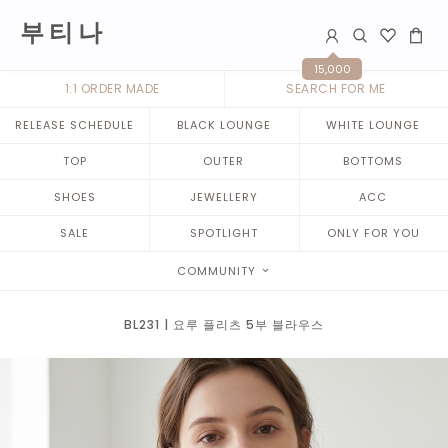
부 티 나
15,000
1:1 ORDER MADE
SEARCH FOR ME
RELEASE SCHEDULE
BLACK LOUNGE
WHITE LOUNGE
TOP
OUTER
BOTTOMS
SHOES
JEWELLERY
ACC
SALE
SPOTLIGHT
ONLY FOR YOU
COMMUNITY
BL231 | 요루 플리츠 5부 블라우스