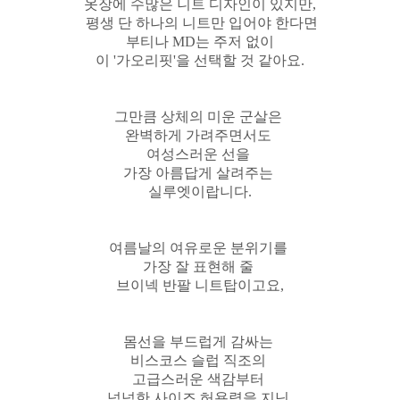
옷장에 수많은 니트 디자인이 있지만,
평생 단 하나의 니트만 입어야 한다면
부티나 MD는 주저 없이
이 '가오리핏'을 선택할 것 같아요.
그만큼 상체의 미운 군살은
완벽하게 가려주면서도
여성스러운 선을
가장 아름답게 살려주는
실루엣이랍니다.
여름날의 여유로운 분위기를
가장 잘 표현해 줄
브이넥 반팔 니트탑이고요,
몸선을 부드럽게 감싸는
비스코스 슬럽 직조의
고급스러운 색감부터
넉넉한 사이즈 허용력을 지닌