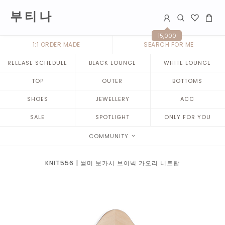
부 티 나
15,000
1:1 ORDER MADE
SEARCH FOR ME
RELEASE SCHEDULE
BLACK LOUNGE
WHITE LOUNGE
TOP
OUTER
BOTTOMS
SHOES
JEWELLERY
ACC
SALE
SPOTLIGHT
ONLY FOR YOU
COMMUNITY
KNIT556 | 썸머 보카시 브이넥 가오리 니트탑