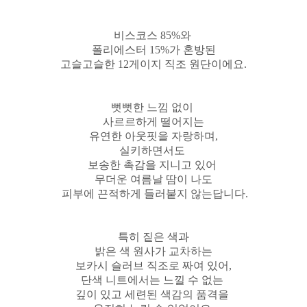
비스코스 85%와
폴리에스터 15%가 혼방된
고슬고슬한 12게이지 직조 원단이에요.
뻣뻣한 느낌 없이
사르르하게 떨어지는
유연한 아웃핏을 자랑하며,
실키하면서도
보송한 촉감을 지니고 있어
무더운 여름날 땀이 나도
피부에 끈적하게 들러붙지 않는답니다.
특히 짙은 색과
밝은 색 원사가 교차하는
보카시 슬러브 직조로 짜여 있어,
단색 니트에서는 느낄 수 없는
깊이 있고 세련된 색감의 품격을