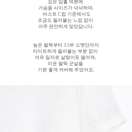
깊은 암홀 덕분에
가슴품 사이즈가 넉넉하며,
바스트 C컵 기준에서도
조금도 들러붙는 느낌 없이
아주 편안하게 맞았답니다.
높은 팔뚝부터 3.5부 소맷단까지
타이트하게 들러붙는 부분 없이
여유 일자로 살랑이듯 떨어져,
미운 팔뚝 군살을
기분 좋게 커버해 주었어요.