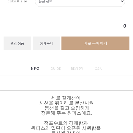
color & size
0
바로 구매하기
관심상품
장바구니
INFO
GUIDE
REVIEW
Q&A
세로 절개선이
시선을 위아래로 분산시켜
몸선을 길고 슬림하게
정돈해 주는 원피스예요.
점프수트의 경쾌함과
원피스의 밑단이 오픈된 시원함을