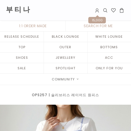
부 티 나
15,000
1:1 ORDER MADE
SEARCH FOR ME
RELEASE SCHEDULE
BLACK LOUNGE
WHITE LOUNGE
TOP
OUTER
BOTTOMS
SHOES
JEWELLERY
ACC
SALE
SPOTLIGHT
ONLY FOR YOU
COMMUNITY
OPS257 | 슬리브리스 레이어드 원피스