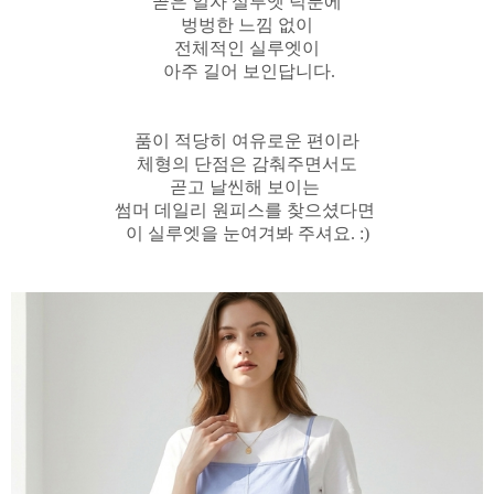
곧은 일자 실루엣 덕분에
벙벙한 느낌 없이
전체적인 실루엣이
아주 길어 보인답니다.
품이 적당히 여유로운 편이라
체형의 단점은
감춰주면서도
곧고 날씬해 보이는
썸머 데일리 원피스를 찾으셨다면
이 실루엣을 눈여겨봐 주셔요. :)