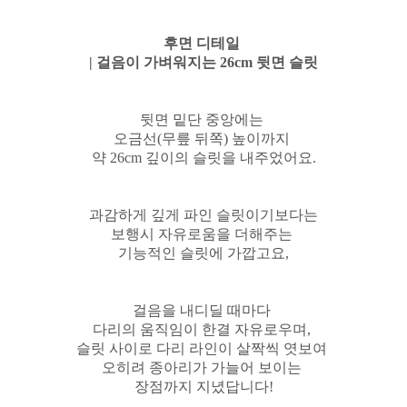
후면 디테일
| 걸음이 가벼워지는 26cm 뒷면 슬릿
뒷면 밑단 중앙에는
오금선(무릎 뒤쪽) 높이까지
약 26cm 깊이의 슬릿을 내주었어요.
과감하게 깊게 파인 슬릿이기보다는
보행시 자유로움을 더해주는
기능적인 슬릿에 가깝고요,
걸음을 내디딜 때마다
다리의 움직임이 한결 자유로우며,
슬릿 사이로 다리 라인이 살짝씩 엿보여
오히려 종아리가 가늘어 보이는
장점까지 지녔답니다!