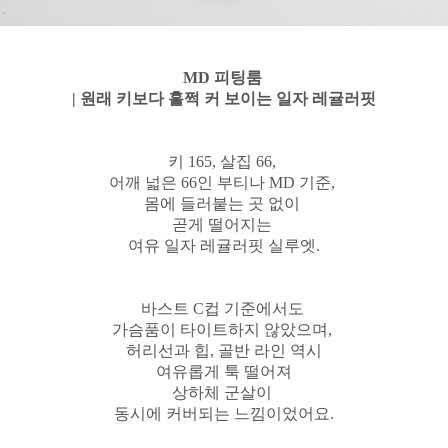
MD 피팅룸
| 원래 키보다 훌쩍 커 보이는 일자 레귤러핏
키 165, 살집 66,
어깨 넓은 66인 부티나 MD 기준,
몸에 들러붙는 곳 없이
곧게 떨어지는
여유 일자 레귤러핏 실루엣.
바스트 C컵 기준에서도
가슴품이 타이트하지 않았으며,
허리선과 힙, 골반 라인 역시
여유롭게 툭 떨어져
상하체 군살이
동시에 커버되는 느낌이었어요.