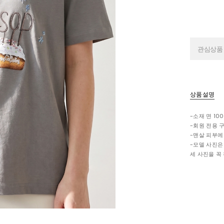
관심상품
상품설명
-소재 면 100
-회원 전용 
-맨살 피부에
-모델 사진은
세 사진을 꼭