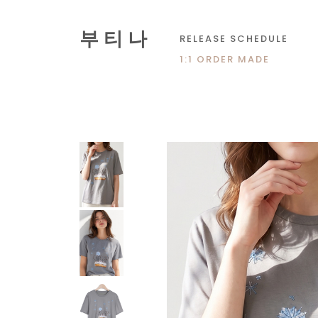
부 티 나
RELEASE SCHEDULE
1:1 ORDER MADE