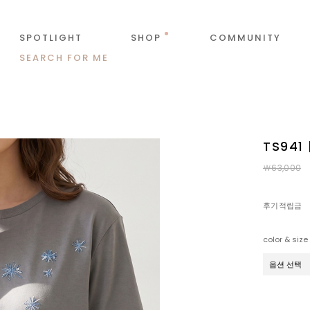
SPOTLIGHT
SHOP
COMMUNITY
SEARCH FOR ME
TS94
￦63,000
후기적립금
color & size