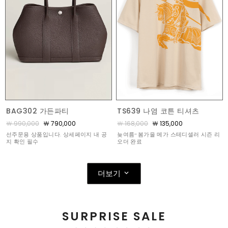
BAG302 가든파티
TS639 나염 코튼 티셔츠
￦ 990,000
￦ 790,000
￦ 168,000
￦ 135,000
선주문용 상품입니다. 상세페이지 내 공
늦여름-봄가을 메가 스테디셀러 시즌 리
지 확인 필수
오더 완료
더보기
SURPRISE SALE