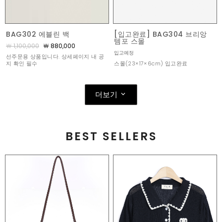
BAG302 에블린 백
[입고완료] BAG304 브리앙
템포 스몰
￦ 1,100,000
￦ 880,000
입고예정
선주문용 상품입니다. 상세페이지 내 공
스몰(23×17×6cm) 입고완료
지 확인 필수
더보기
BEST SELLERS