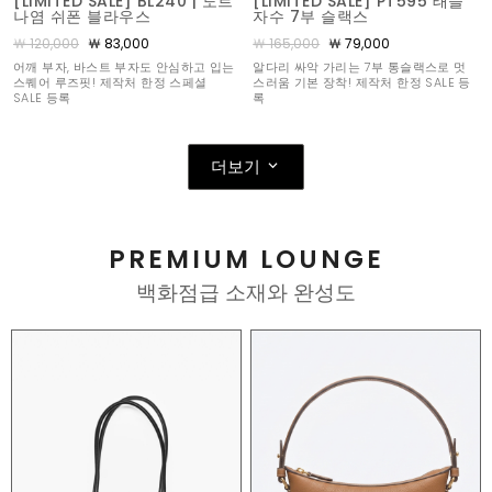
[LIMITED SALE] BL240 | 도트
[LIMITED SALE] PT595 태슬
나염 쉬폰 블라우스
자수 7부 슬랙스
￦ 120,000
￦ 83,000
￦ 165,000
￦ 79,000
어깨 부자, 바스트 부자도 안심하고 입는
알다리 싸악 가리는 7부 통슬랙스로 멋
스퀘어 루즈핏! 제작처 한정 스페셜
스러움 기본 장착! 제작처 한정 SALE 등
SALE 등록
록
더보기
PREMIUM LOUNGE
백화점급 소재와 완성도