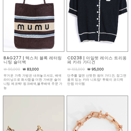
BAG277 | 텍스처 블록 레터링
CD238 | 아일렛 레이스 트리옹
니팅 숄더백
페 카라 가디건
￦ 90,000
￦ 83,000
￦ 103,000
￦ 95,000
무거운 가죽 가방은 내려놓으셔요, 배색
단추를 열면 산뜻한 썸머 가디건, 잠그면
라이닝으로 화사함을 더한 가벼운 숄더
품위 있는 카라 니트탑! 투웨이 코디력
니팅 에코백! 핑크배색,블루배색 주문 가
만렙 아이템
능