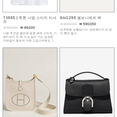
TS965 | 투톤 나염 스티치 티셔
BAG296 봉보니에르 백
츠
￦ 690,000
￦ 590,000
￦ 55,000
￦ 49,000
선주문용 상품입니다. 상세페이지 내 공
나염 주인공 컬러에 맞춘 배색 스티치, 기
지 확인 필수
본티보다 두 배 더 눈길이 가는 섬세한
디테일이 돋보여 더욱 고급스러워요 :)