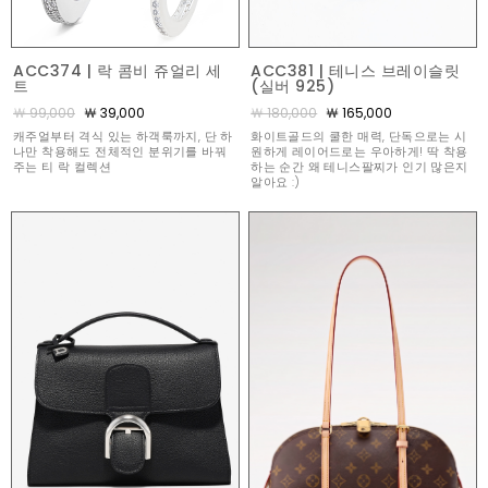
ACC374 | 락 콤비 쥬얼리 세
ACC381 | 테니스 브레이슬릿
트
(실버 925)
￦ 99,000
￦ 39,000
￦ 180,000
￦ 165,000
캐주얼부터 격식 있는 하객룩까지, 단 하
화이트골드의 쿨한 매력, 단독으로는 시
나만 착용해도 전체적인 분위기를 바꿔
원하게 레이어드로는 우아하게! 딱 착용
주는 티 락 컬렉션
하는 순간 왜 테니스팔찌가 인기 많은지
알아요 :)