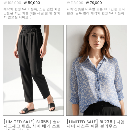
￦ 108,000
￦ 59,000
￦ 118,000
￦ 79,000
제작처 한정 SALE 등록, 쇼핑 만렙 회원
사락 산뜻한 내추럴 코튼 100 만능 코디
님들은 지금 계절 여름 세일 절.대. 놓치
팬츠! 일부 컬러 제작처 한정 SALE 등록
지 않으실 거예요 :)
[LIMITED SALE] SL055 | 썸머
[LIMITED SALE] BL238 | 나염
지그재그 팬츠, 세미 배기 스트
세미 시스루 쉬폰 블라우스