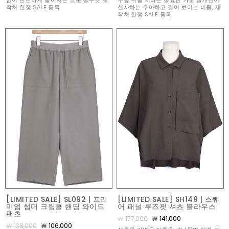
없이 단단하게 떨어지는 코쿤 실루엣 제
무릎 위를 지나는 절묘한 가로 절개선이
작처 한정 SALE 등록
선사하는 우아하고 길어 보이는 비율, 제
작처 한정 SALE 등록
[LIMITED SALE] SL092 | 프리
[LIMITED SALE] SH149 | 스퀘
미엄 썸머 크링클 밴딩 와이드
어 패널 루즈핏 셔츠 블라우스
팬츠
￦ 177,000
￦ 141,000
￦ 138,000
￦ 106,000