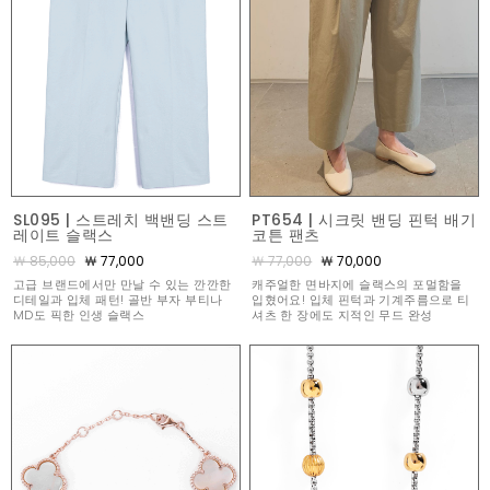
SL095 | 스트레치 백밴딩 스트
PT654 | 시크릿 밴딩 핀턱 배기
레이트 슬랙스
코튼 팬츠
￦ 85,000
￦ 77,000
￦ 77,000
￦ 70,000
고급 브랜드에서만 만날 수 있는 깐깐한
캐주얼한 면바지에 슬랙스의 포멀함을
디테일과 입체 패턴! 골반 부자 부티나
입혔어요! 입체 핀턱과 기계주름으로 티
MD도 픽한 인생 슬랙스
셔츠 한 장에도 지적인 무드 완성