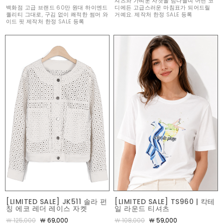
셔츠와 가벼운 자켓을 넘나들며 어떤 코
백화점 고급 브랜드 60만 원대 하이엔드
디에든 고급스러운 마침표가 되어드릴
퀄리티 그대로, 구김 없이 쾌적한 썸머 와
거예요. 제작처 한정 SALE 등록
이드 핏 제작처 한정 SALE 등록
[LIMITED SALE] JK511 솔라 펀
[LIMITED SALE] TS960 | 칵테
칭 에코 레더 레이스 자켓
일 라운드 티셔츠
￦ 125,000
￦ 69,000
￦ 108,000
￦ 59,000