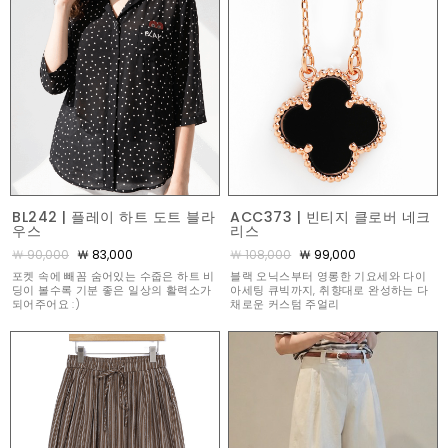
BL242 | 플레이 하트 도트 블라
ACC373 | 빈티지 클로버 네크
우스
리스
￦ 90,000
￦ 83,000
￦ 108,000
￦ 99,000
포켓 속에 빼꼼 숨어있는 수줍은 하트 비
블랙 오닉스부터 영롱한 기요세와 다이
딩이 볼수록 기분 좋은 일상의 활력소가
아세팅 큐빅까지, 취향대로 완성하는 다
되어주어요 :)
채로운 커스텀 주얼리