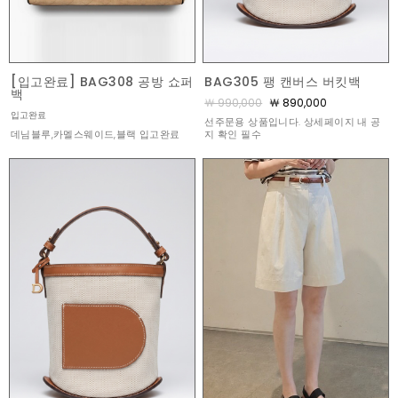
[입고완료] BAG308 공방 쇼퍼
BAG305 팽 캔버스 버킷백
백
￦ 990,000
￦ 890,000
입고완료
선주문용 상품입니다. 상세페이지 내 공
데님블루,카멜스웨이드,블랙 입고완료
지 확인 필수