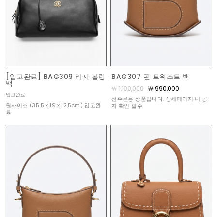
[입고완료] BAG309 라지 볼링
BAG307 핀 트위스트 백
백
￦ 1,100,000
￦ 990,000
입고완료
선주문용 상품입니다. 상세페이지 내 공
원사이즈 (35.5 x 19 x 12.5cm) 입고완
지 확인 필수
료