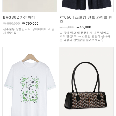
BAG302 가든파티
PT656 | 스모킹 밴드 와이드 팬
츠
￦ 990,000
￦ 790,000
￦ 66,000
￦ 59,000
선주문용 상품입니다. 상세페이지 내 공
지 확인 필수
밥 많이 먹고 배 통통하게 나온 날에도
백퍼 안심! 9cm 스모킹 밴딩이 선사하
는 극강의 편안함을 즐겨주세요 :)