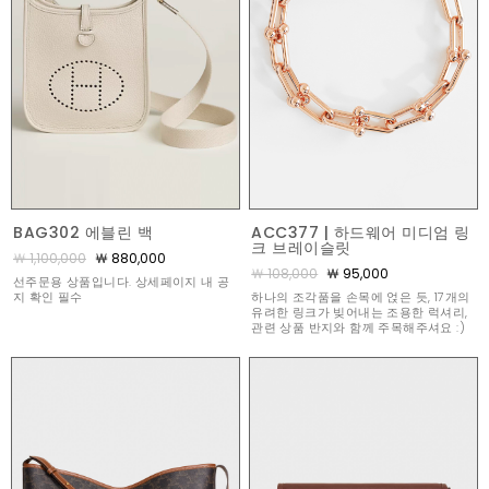
BAG302 에블린 백
ACC377 | 하드웨어 미디엄 링
크 브레이슬릿
￦ 1,100,000
￦ 880,000
￦ 108,000
￦ 95,000
선주문용 상품입니다. 상세페이지 내 공
지 확인 필수
하나의 조각품을 손목에 얹은 듯, 17개의
유려한 링크가 빚어내는 조용한 럭셔리,
관련 상품 반지와 함께 주목해주셔요 :)