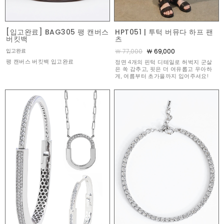
[입고완료] BAG305 팽 캔버스
HPT051 | 투턱 버뮤다 하프 팬
버킷백
츠
￦ 77,000
￦ 69,000
입고완료
팽 캔버스 버킷백 입고완료
정면 4개의 핀턱 디테일로 허벅지 군살
은 쏙 감추고, 핏은 더 여유롭고 우아하
게, 여름부터 초가을까지 입어주셔요!