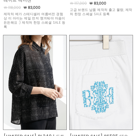
레이트 에디션
￦ 117,000
￦ 83,000
￦ 118,000
￦ 83,000
고급 브랜드 납품 제작처 출고 물량, 제작
제작처 메가 스테디셀러 여름버전 경험
처 한정 스페셜 SALE 등록
상 이 아이는 제일 먼저 챙겨둬야 마음이
든든해요 :) 제작처 한정 스페셜 SALE 등
록