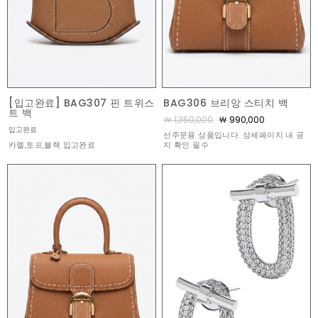
[입고완료] BAG307 핀 트위스
BAG306 브리앙 스티치 백
트 백
￦ 1,350,000
￦ 990,000
입고완료
선주문용 상품입니다. 상세페이지 내 공
카멜,토프,블랙 입고완료
지 확인 필수