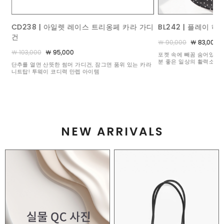
가디
BL242 | 플레이 하트 도트 블라우스
ACC367 | 콤비 브
￦ 90,000
￦ 83,000
￦ 140,000
￦ 125,000
포켓 속에 빼꼼 숨어있는 수줍은 하트 비딩이 볼수록 기
밋밋한 풀 원석 세팅과는 
분 좋은 일상의 활력소가 되어주어요 :)
석 3개와 화려하게 빛을 
카라
눈부신 믹스매치
NEW ARRIVALS