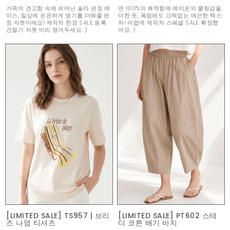
가죽의 견고함 속에 피어난 솔라 펀칭 레
면 100%의 쾌적함에 레이온의 쿨링감을
이스, 일상에 은은하게 생기를 더해줄 펀
더한 듯, 폭염에도 끄떡없는 매끈한 텍스
칭 자켓이에요! 제작처 한정 SALE 등록
처! 어렵게 제작처 스페셜 SALE 확정했
간절기 자켓 미리 챙겨두세요 :)
어요 :)
[LIMITED SALE] TS957 | 브리
[LIMITED SALE] PT602 스테
즈 나염 티셔츠
디 코튼 배기 바지