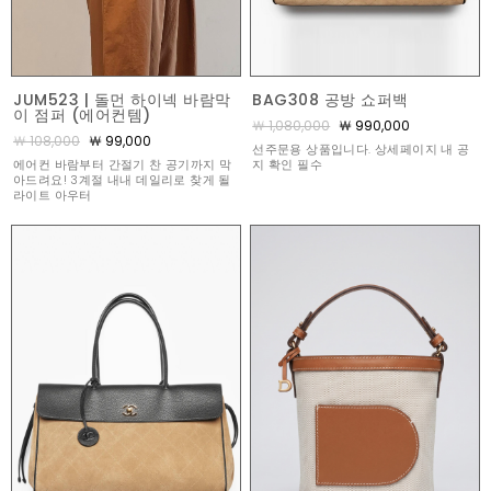
JUM523 | 돌먼 하이넥 바람막
BAG308 공방 쇼퍼백
이 점퍼 (에어컨템)
￦ 1,080,000
￦ 990,000
￦ 108,000
￦ 99,000
선주문용 상품입니다. 상세페이지 내 공
에어컨 바람부터 간절기 찬 공기까지 막
지 확인 필수
아드려요! 3계절 내내 데일리로 찾게 될
라이트 아우터