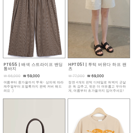
PT655 | 배색 스트라이프 밴딩
HPT051 | 투턱 버뮤다 하프 팬
통바지
츠
￦ 66,000
￦ 59,000
￦ 77,000
￦ 69,000
여름부터 중가을까지 쭈욱- 상의에 따라
정면 4개의 핀턱 디테일로 허벅지 군살
캐주얼부터 포멀룩까지 완벽 커버 해드
은 쏙 감추고, 핏은 더 여유롭고 우아하
려요 :)
게, 여름부터 초가을까지 입어주셔요!