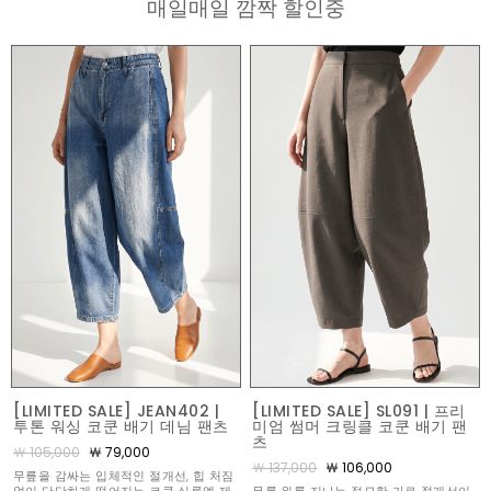
매일매일 깜짝 할인중
[LIMITED SALE] JEAN402 |
[LIMITED SALE] SL091 | 프리
투톤 워싱 코쿤 배기 데님 팬츠
미엄 썸머 크링클 코쿤 배기 팬
츠
￦ 105,000
￦ 79,000
￦ 137,000
￦ 106,000
무릎을 감싸는 입체적인 절개선, 힙 처짐