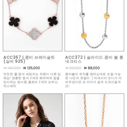
ACC367 | 콤비 브레이슬릿
ACC372 | 슬라이드 콤비 볼 롱
(실버 925)
네크리스
￦ 140,000
￦ 125,000
￦ 99,000
￦ 88,000
밋밋한 풀 원석 세팅과는 차원이 다른 입
콤비볼의 위치를 원하는대로 조절 가능
체감! 영롱한 원석 3개와 화려하게 빛을
한 나만의 쥬얼리 :) 악세서리 코디가 어
반사하는 방사형 클로버 2개의 눈부신
려우셨다면 요 아이가 쉽게 도와드릴게
믹스매치
요!