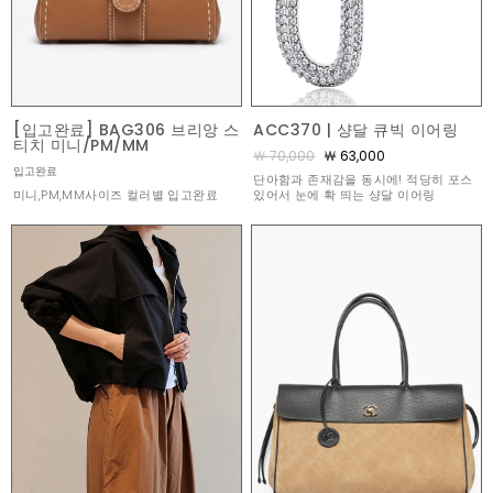
[입고완료] BAG306 브리앙 스
ACC370 | 샹달 큐빅 이어링
티치 미니/PM/MM
￦ 70,000
￦ 63,000
입고완료
단아함과 존재감을 동시에! 적당히 포스
미니,PM,MM사이즈 컬러별 입고완료
있어서 눈에 확 띄는 샹달 이어링