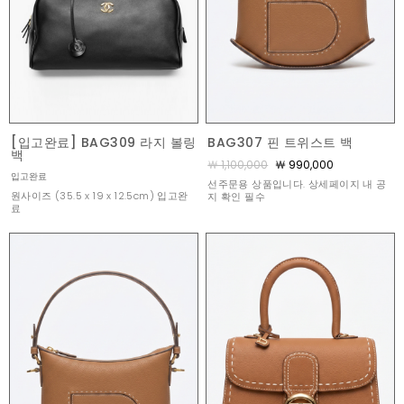
[입고완료] BAG309 라지 볼링
BAG307 핀 트위스트 백
백
￦ 1,100,000
￦ 990,000
입고완료
선주문용 상품입니다. 상세페이지 내 공
원사이즈 (35.5 x 19 x 12.5cm) 입고완
지 확인 필수
료