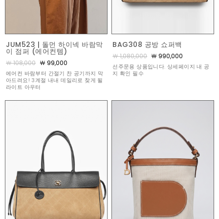
JUM523 | 돌먼 하이넥 바람막
BAG308 공방 쇼퍼백
이 점퍼 (에어컨템)
￦ 1,080,000
￦ 990,000
￦ 108,000
￦ 99,000
선주문용 상품입니다. 상세페이지 내 공
에어컨 바람부터 간절기 찬 공기까지 막
지 확인 필수
아드려요! 3계절 내내 데일리로 찾게 될
라이트 아우터