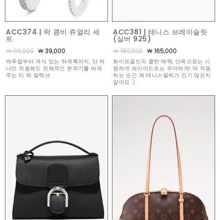
ACC374 | 락 콤비 쥬얼리 세
ACC381 | 테니스 브레이슬릿
트
(실버 925)
￦ 99,000
￦ 39,000
￦ 180,000
￦ 165,000
캐주얼부터 격식 있는 하객룩까지, 단 하
화이트골드의 쿨한 매력, 단독으로는 시
나만 착용해도 전체적인 분위기를 바꿔
원하게 레이어드로는 우아하게! 딱 착용
주는 티 락 컬렉션
하는 순간 왜 테니스팔찌가 인기 많은지
알아요 :)