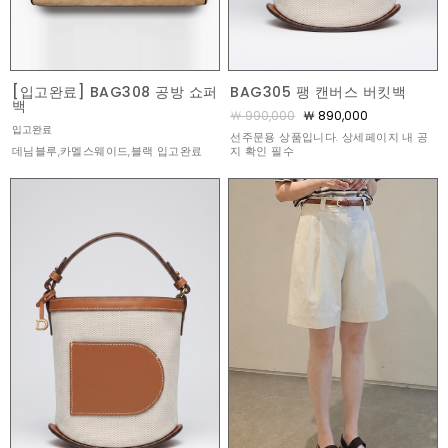
[입고완료] BAG308 공방 쇼퍼
BAG305 팽 캔버스 버킷백
백
￦ 990,000
￦ 890,000
입고완료
선주문용 상품입니다. 상세페이지 내 공
데님블루,카멜스웨이드,블랙 입고완료
지 확인 필수