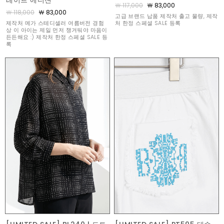
레이트 에디션
￦ 117,000
￦ 83,000
￦ 118,000
￦ 83,000
고급 브랜드 납품 제작처 출고 물량, 제작
제작처 메가 스테디셀러 여름버전 경험
처 한정 스페셜 SALE 등록
상 이 아이는 제일 먼저 챙겨둬야 마음이
든든해요 :) 제작처 한정 스페셜 SALE 등
록