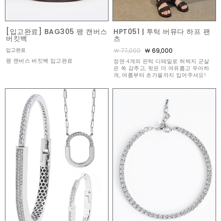
[입고완료] BAG305 팽 캔버스
HPT051 | 투턱 버뮤다 하프 팬
버킷백
츠
￦ 77,000
￦ 69,000
입고완료
팽 캔버스 버킷백 입고완료
정면 4개의 핀턱 디테일로 허벅지 군살
은 쏙 감추고, 핏은 더 여유롭고 우아하
게, 여름부터 초가을까지 입어주셔요!