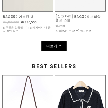
BAG302 에블린 백
[입고완료] BAG304 브리앙
템포 스몰
￦ 1,100,000
￦ 880,000
입고예정
선주문용 상품입니다. 상세페이지 내 공
스몰(23×17×6cm) 입고완료
지 확인 필수
더보기
BEST SELLERS