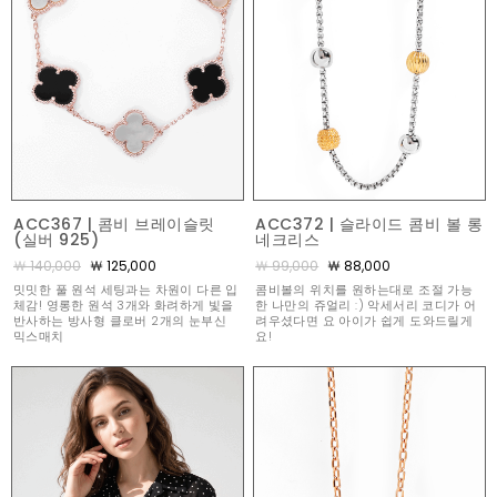
ACC367 | 콤비 브레이슬릿
ACC372 | 슬라이드 콤비 볼 롱
(실버 925)
네크리스
￦ 140,000
￦ 125,000
￦ 99,000
￦ 88,000
밋밋한 풀 원석 세팅과는 차원이 다른 입
콤비볼의 위치를 원하는대로 조절 가능
체감! 영롱한 원석 3개와 화려하게 빛을
한 나만의 쥬얼리 :) 악세서리 코디가 어
반사하는 방사형 클로버 2개의 눈부신
려우셨다면 요 아이가 쉽게 도와드릴게
믹스매치
요!