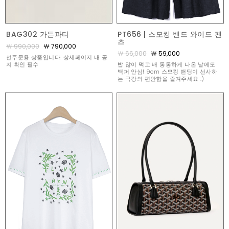
BAG302 가든파티
PT656 | 스모킹 밴드 와이드 팬
츠
￦ 990,000
￦ 790,000
￦ 66,000
￦ 59,000
선주문용 상품입니다. 상세페이지 내 공
지 확인 필수
밥 많이 먹고 배 통통하게 나온 날에도
백퍼 안심! 9cm 스모킹 밴딩이 선사하
는 극강의 편안함을 즐겨주세요 :)