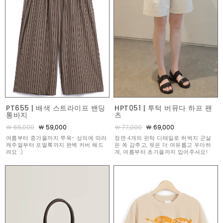
PT655 | 배색 스트라이프 밴딩
HPT051 | 투턱 버뮤다 하프 팬
통바지
츠
￦ 66,000
￦ 59,000
￦ 77,000
￦ 69,000
여름부터 중가을까지 쭈욱- 상의에 따라
정면 4개의 핀턱 디테일로 허벅지 군살
캐주얼부터 포멀룩까지 완벽 커버 해드
은 쏙 감추고, 핏은 더 여유롭고 우아하
려요 :)
게, 여름부터 초가을까지 입어주셔요!