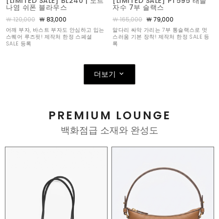
[LIMITED SALE] BL240 | 도트
[LIMITED SALE] PT595 태슬
나염 쉬폰 블라우스
자수 7부 슬랙스
￦ 120,000
￦ 83,000
￦ 165,000
￦ 79,000
어깨 부자, 바스트 부자도 안심하고 입는
알다리 싸악 가리는 7부 통슬랙스로 멋
스퀘어 루즈핏! 제작처 한정 스페셜
스러움 기본 장착! 제작처 한정 SALE 등
SALE 등록
록
더보기
PREMIUM LOUNGE
백화점급 소재와 완성도