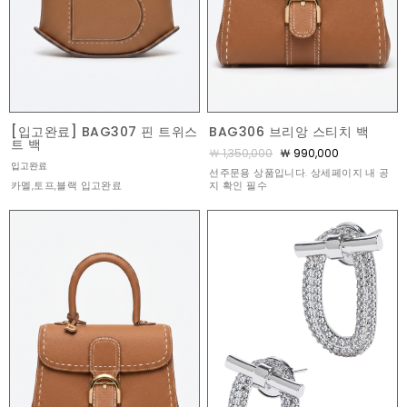
[입고완료] BAG307 핀 트위스
BAG306 브리앙 스티치 백
트 백
￦ 1,350,000
￦ 990,000
입고완료
선주문용 상품입니다. 상세페이지 내 공
카멜,토프,블랙 입고완료
지 확인 필수