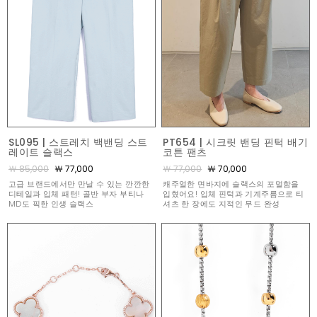
SL095 | 스트레치 백밴딩 스트
PT654 | 시크릿 밴딩 핀턱 배기
레이트 슬랙스
코튼 팬츠
￦ 85,000
￦ 77,000
￦ 77,000
￦ 70,000
고급 브랜드에서만 만날 수 있는 깐깐한
캐주얼한 면바지에 슬랙스의 포멀함을
디테일과 입체 패턴! 골반 부자 부티나
입혔어요! 입체 핀턱과 기계주름으로 티
MD도 픽한 인생 슬랙스
셔츠 한 장에도 지적인 무드 완성