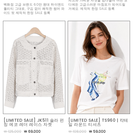
셔츠와 가벼운 자켓을 넘나들며 어떤 코
백화점 고급 브랜드 60만 원대 하이엔드
디에든 고급스러운 마침표가 되어드릴
퀄리티 그대로, 구김 없이 쾌적한 썸머 와
거예요. 제작처 한정 SALE 등록
이드 핏 제작처 한정 SALE 등록
[LIMITED SALE] JK511 솔라 펀
[LIMITED SALE] TS960 | 칵테
칭 에코 레더 레이스 자켓
일 라운드 티셔츠
￦ 125,000
￦ 69,000
￦ 108,000
￦ 59,000