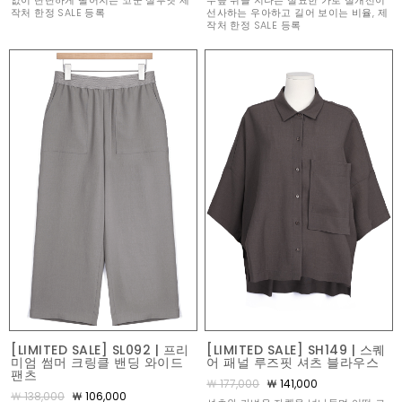
없이 단단하게 떨어지는 코쿤 실루엣 제
무릎 위를 지나는 절묘한 가로 절개선이
작처 한정 SALE 등록
선사하는 우아하고 길어 보이는 비율, 제
작처 한정 SALE 등록
[LIMITED SALE] SL092 | 프리
[LIMITED SALE] SH149 | 스퀘
미엄 썸머 크링클 밴딩 와이드
어 패널 루즈핏 셔츠 블라우스
팬츠
￦ 177,000
￦ 141,000
￦ 138,000
￦ 106,000