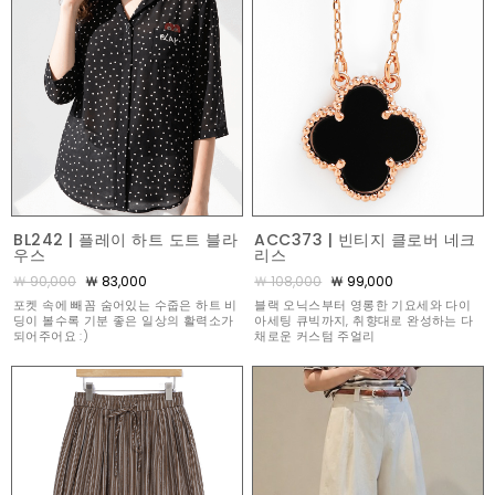
BL242 | 플레이 하트 도트 블라
ACC373 | 빈티지 클로버 네크
우스
리스
￦ 90,000
￦ 83,000
￦ 108,000
￦ 99,000
포켓 속에 빼꼼 숨어있는 수줍은 하트 비
블랙 오닉스부터 영롱한 기요세와 다이
딩이 볼수록 기분 좋은 일상의 활력소가
아세팅 큐빅까지, 취향대로 완성하는 다
되어주어요 :)
채로운 커스텀 주얼리