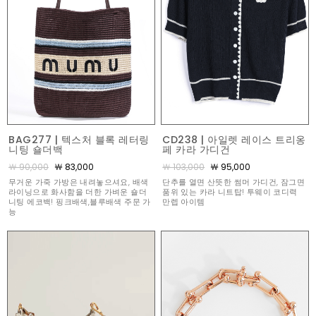
BAG277 | 텍스처 블록 레터링
CD238 | 아일렛 레이스 트리옹
니팅 숄더백
페 카라 가디건
￦ 90,000
￦ 83,000
￦ 103,000
￦ 95,000
무거운 가죽 가방은 내려놓으셔요, 배색
단추를 열면 산뜻한 썸머 가디건, 잠그면
라이닝으로 화사함을 더한 가벼운 숄더
품위 있는 카라 니트탑! 투웨이 코디력
니팅 에코백! 핑크배색,블루배색 주문 가
만렙 아이템
능