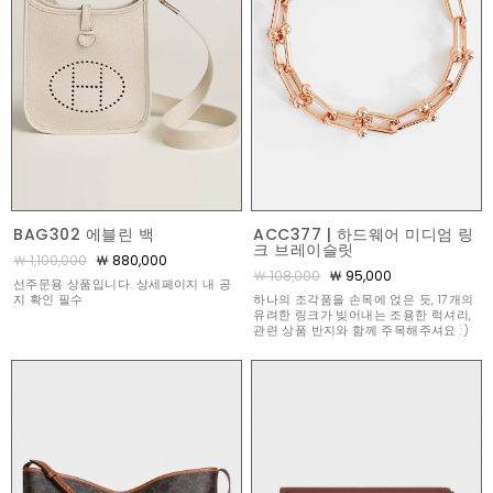
BAG302 에블린 백
ACC377 | 하드웨어 미디엄 링
크 브레이슬릿
￦ 1,100,000
￦ 880,000
￦ 108,000
￦ 95,000
선주문용 상품입니다. 상세페이지 내 공
지 확인 필수
하나의 조각품을 손목에 얹은 듯, 17개의
유려한 링크가 빚어내는 조용한 럭셔리,
관련 상품 반지와 함께 주목해주셔요 :)