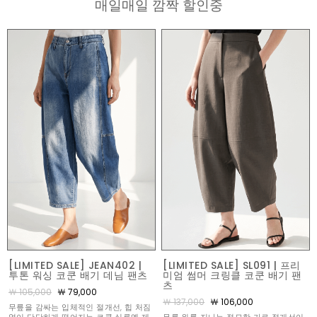
매일매일 깜짝 할인중
[LIMITED SALE] JEAN402 |
[LIMITED SALE] SL091 | 프리
투톤 워싱 코쿤 배기 데님 팬츠
미엄 썸머 크링클 코쿤 배기 팬
츠
￦ 105,000
￦ 79,000
￦ 137,000
￦ 106,000
무릎을 감싸는 입체적인 절개선, 힙 처짐