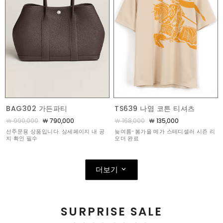
BAG302 가든파티
TS639 나염 코튼 티셔츠
￦ 990,000
￦ 790,000
￦ 168,000
￦ 135,000
선주문용 상품입니다. 상세페이지 내 공
늦여름-봄가을 메가 스테디셀러 시즌 리
지 확인 필수
오더 완료
더보기
SURPRISE SALE