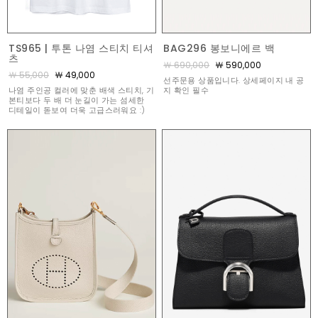
TS965 | 투톤 나염 스티치 티셔
BAG296 봉보니에르 백
츠
￦ 690,000
￦ 590,000
￦ 55,000
￦ 49,000
선주문용 상품입니다. 상세페이지 내 공
나염 주인공 컬러에 맞춘 배색 스티치, 기
지 확인 필수
본티보다 두 배 더 눈길이 가는 섬세한
디테일이 돋보여 더욱 고급스러워요 :)