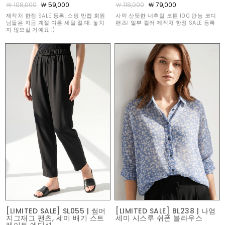
￦ 108,000
￦ 59,000
￦ 118,000
￦ 79,000
제작처 한정 SALE 등록, 쇼핑 만렙 회원
사락 산뜻한 내추럴 코튼 100 만능 코디
님들은 지금 계절 여름 세일 절.대. 놓치
팬츠! 일부 컬러 제작처 한정 SALE 등록
지 않으실 거예요 :)
[LIMITED SALE] SL055 | 썸머
[LIMITED SALE] BL238 | 나염
지그재그 팬츠, 세미 배기 스트
세미 시스루 쉬폰 블라우스