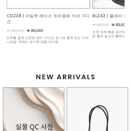
가디
BL242 | 플레이 하트 도트 블라우스
ACC367 | 콤비 브
￦ 90,000
￦ 83,000
￦ 140,000
￦ 125,000
포켓 속에 빼꼼 숨어있는 수줍은 하트 비딩이 볼수록 기
밋밋한 풀 원석 세팅과는 
분 좋은 일상의 활력소가 되어주어요 :)
석 3개와 화려하게 빛을 
카라
눈부신 믹스매치
NEW ARRIVALS