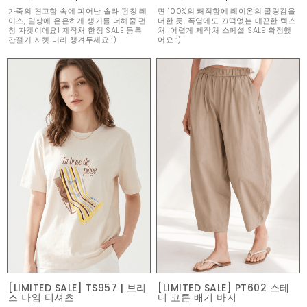
가죽의 견고함 속에 피어난 솔라 펀칭 레
면 100%의 쾌적함에 레이온의 쿨링감을
이스, 일상에 은은하게 생기를 더해줄 펀
더한 듯, 폭염에도 끄떡없는 매끈한 텍스
칭 자켓이에요! 제작처 한정 SALE 등록
처! 어렵게 제작처 스페셜 SALE 확정했
간절기 자켓 미리 챙겨두세요 :)
어요 :)
[LIMITED SALE] TS957 | 브리
[LIMITED SALE] PT602 스테
즈 나염 티셔츠
디 코튼 배기 바지