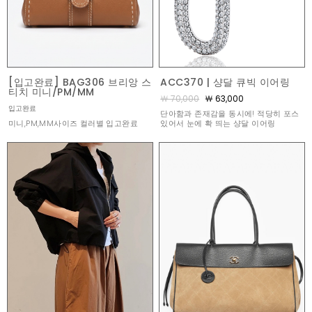
[입고완료] BAG306 브리앙 스
ACC370 | 샹달 큐빅 이어링
티치 미니/PM/MM
￦ 70,000
￦ 63,000
입고완료
단아함과 존재감을 동시에! 적당히 포스
미니,PM,MM사이즈 컬러별 입고완료
있어서 눈에 확 띄는 샹달 이어링