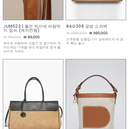
JUM523 | 돌먼 하이넥 바람막
BAG308 공방 쇼퍼백
이 점퍼 (에어컨템)
￦ 1,080,000
￦ 990,000
￦ 108,000
￦ 99,000
선주문용 상품입니다. 상세페이지 내 공
에어컨 바람부터 간절기 찬 공기까지 막
지 확인 필수
아드려요! 3계절 내내 데일리로 찾게 될
라이트 아우터