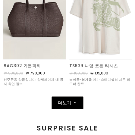
BAG302 가든파티
TS639 나염 코튼 티셔츠
￦ 990,000
￦ 790,000
￦ 168,000
￦ 135,000
선주문용 상품입니다. 상세페이지 내 공
늦여름-봄가을 메가 스테디셀러 시즌 리
지 확인 필수
오더 완료
더보기
SURPRISE SALE