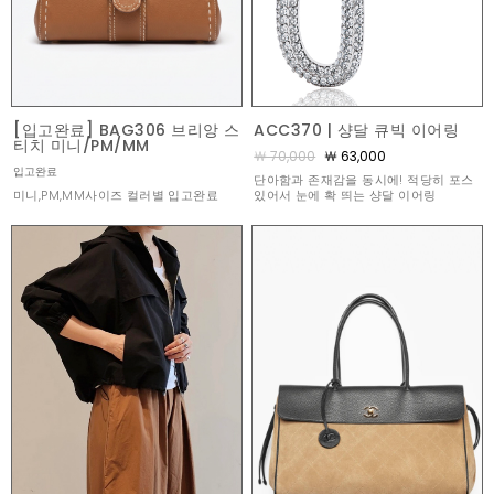
[입고완료] BAG306 브리앙 스
ACC370 | 샹달 큐빅 이어링
티치 미니/PM/MM
￦ 70,000
￦ 63,000
입고완료
단아함과 존재감을 동시에! 적당히 포스
미니,PM,MM사이즈 컬러별 입고완료
있어서 눈에 확 띄는 샹달 이어링