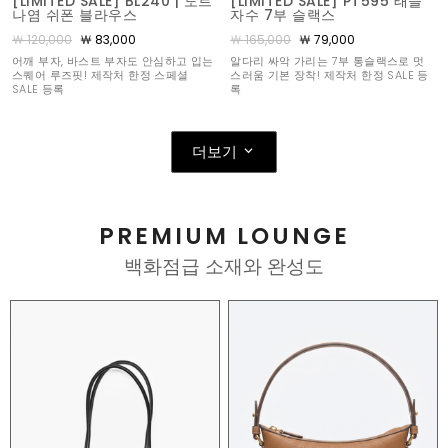
[LIMITED SALE] BL240 | 도트
[LIMITED SALE] PT595 태슬
나염 쉬폰 블라우스
자수 7부 슬랙스
￦ 120,000
￦ 83,000
￦ 165,000
￦ 79,000
어깨 부자, 바스트 부자도 안심하고 입는
알다리 싸악 가리는 7부 통슬랙스로 멋
스퀘어 루즈핏! 제작처 한정 스페셜
스러움 기본 장착! 제작처 한정 SALE 등
SALE 등록
록
더보기
PREMIUM LOUNGE
백화점급 소재와 완성도