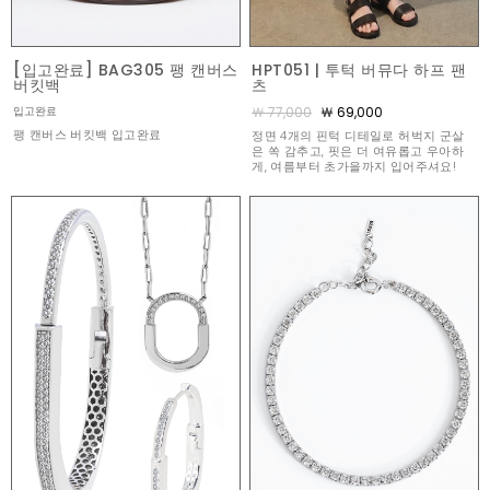
[입고완료] BAG305 팽 캔버스
HPT051 | 투턱 버뮤다 하프 팬
버킷백
츠
￦ 77,000
￦ 69,000
입고완료
팽 캔버스 버킷백 입고완료
정면 4개의 핀턱 디테일로 허벅지 군살
은 쏙 감추고, 핏은 더 여유롭고 우아하
게, 여름부터 초가을까지 입어주셔요!