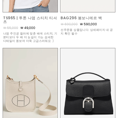
TS965 | 투톤 나염 스티치 티셔
BAG296 봉보니에르 백
츠
￦ 690,000
￦ 590,000
￦ 55,000
￦ 49,000
선주문용 상품입니다. 상세페이지 내 공
나염 주인공 컬러에 맞춘 배색 스티치, 기
지 확인 필수
본티보다 두 배 더 눈길이 가는 섬세한
디테일이 돋보여 더욱 고급스러워요 :)