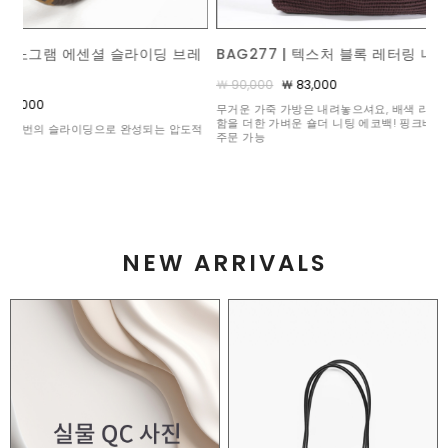
텍스처 블록 레터링 니팅 숄더백
CD238 | 아일렛 레이스 트리옹페 카라
건
,000
￦ 103,000
￦ 95,000
 내려놓으셔요, 배색 라이닝으로 화사
숄더 니팅 에코백! 핑크배색,블루배색
단추를 열면 산뜻한 썸머 가디건, 잠그면 품위 있는
니트탑! 투웨이 코디력 만렙 아이템
NEW ARRIVALS