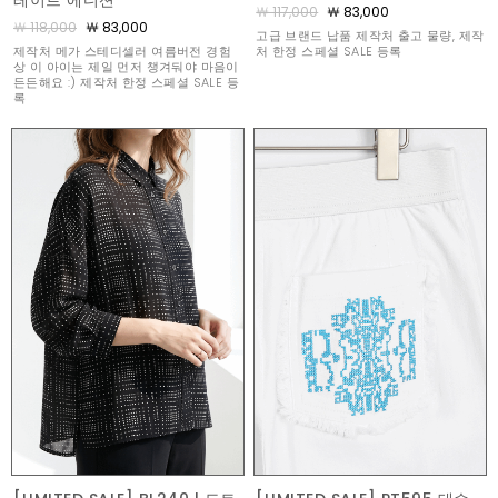
레이트 에디션
￦ 117,000
￦ 83,000
￦ 118,000
￦ 83,000
고급 브랜드 납품 제작처 출고 물량, 제작
제작처 메가 스테디셀러 여름버전 경험
처 한정 스페셜 SALE 등록
상 이 아이는 제일 먼저 챙겨둬야 마음이
든든해요 :) 제작처 한정 스페셜 SALE 등
록