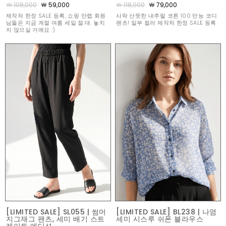
￦ 108,000
￦ 59,000
￦ 118,000
￦ 79,000
제작처 한정 SALE 등록, 쇼핑 만렙 회원
사락 산뜻한 내추럴 코튼 100 만능 코디
님들은 지금 계절 여름 세일 절.대. 놓치
팬츠! 일부 컬러 제작처 한정 SALE 등록
지 않으실 거예요 :)
[LIMITED SALE] SL055 | 썸머
[LIMITED SALE] BL238 | 나염
지그재그 팬츠, 세미 배기 스트
세미 시스루 쉬폰 블라우스