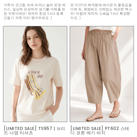
가죽의 견고함 속에 피어난 솔라 펀칭 레
면 100%의 쾌적함에 레이온의 쿨링감을
이스, 일상에 은은하게 생기를 더해줄 펀
더한 듯, 폭염에도 끄떡없는 매끈한 텍스
칭 자켓이에요! 제작처 한정 SALE 등록
처! 어렵게 제작처 스페셜 SALE 확정했
간절기 자켓 미리 챙겨두세요 :)
어요 :)
[LIMITED SALE] TS957 | 브리
[LIMITED SALE] PT602 스테
즈 나염 티셔츠
디 코튼 배기 바지