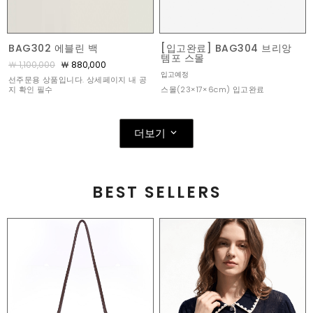
BAG302 에블린 백
[입고완료] BAG304 브리앙
템포 스몰
￦ 1,100,000
￦ 880,000
입고예정
선주문용 상품입니다. 상세페이지 내 공
스몰(23×17×6cm) 입고완료
지 확인 필수
더보기
BEST SELLERS