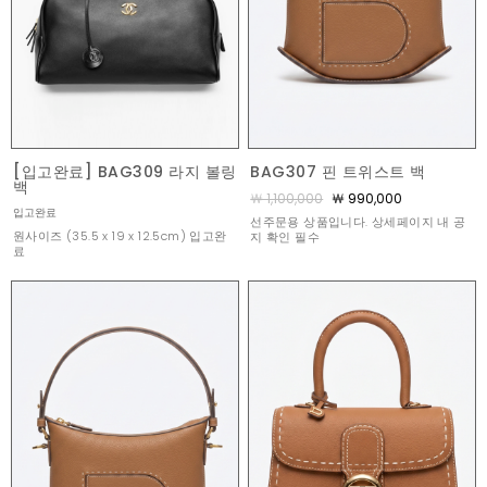
[입고완료] BAG309 라지 볼링
BAG307 핀 트위스트 백
백
￦ 1,100,000
￦ 990,000
입고완료
선주문용 상품입니다. 상세페이지 내 공
원사이즈 (35.5 x 19 x 12.5cm) 입고완
지 확인 필수
료