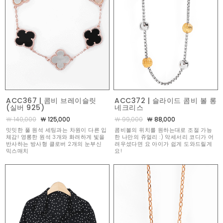
ACC367 | 콤비 브레이슬릿
ACC372 | 슬라이드 콤비 볼 롱
(실버 925)
네크리스
￦ 140,000
￦ 125,000
￦ 99,000
￦ 88,000
밋밋한 풀 원석 세팅과는 차원이 다른 입
콤비볼의 위치를 원하는대로 조절 가능
체감! 영롱한 원석 3개와 화려하게 빛을
한 나만의 쥬얼리 :) 악세서리 코디가 어
반사하는 방사형 클로버 2개의 눈부신
려우셨다면 요 아이가 쉽게 도와드릴게
믹스매치
요!