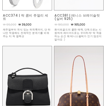
ACC374 | 락 콤비 쥬얼리 세
ACC381 | 테니스 브레이슬릿
트
(실버 925)
￦ 99,000
￦ 39,000
￦ 180,000
￦ 165,000
캐주얼부터 격식 있는 하객룩까지, 단 하
화이트골드의 쿨한 매력, 단독으로는 시
나만 착용해도 전체적인 분위기를 바꿔
원하게 레이어드로는 우아하게! 딱 착용
주는 티 락 컬렉션
하는 순간 왜 테니스팔찌가 인기 많은지
알아요 :)