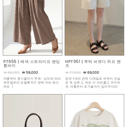
PT655 | 배색 스트라이프 밴딩
HPT051 | 투턱 버뮤다 하프 팬
통바지
츠
￦ 66,000
￦ 59,000
￦ 77,000
￦ 69,000
여름부터 중가을까지 쭈욱- 상의에 따라
정면 4개의 핀턱 디테일로 허벅지 군살
캐주얼부터 포멀룩까지 완벽 커버 해드
은 쏙 감추고, 핏은 더 여유롭고 우아하
려요 :)
게, 여름부터 초가을까지 입어주셔요!