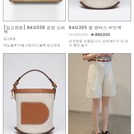
[입고완료] BAG308 공방 쇼퍼
BAG305 팽 캔버스 버킷백
백
￦ 990,000
￦ 890,000
입고완료
선주문용 상품입니다. 상세페이지 내 공
데님블루,카멜스웨이드,블랙 입고완료
지 확인 필수