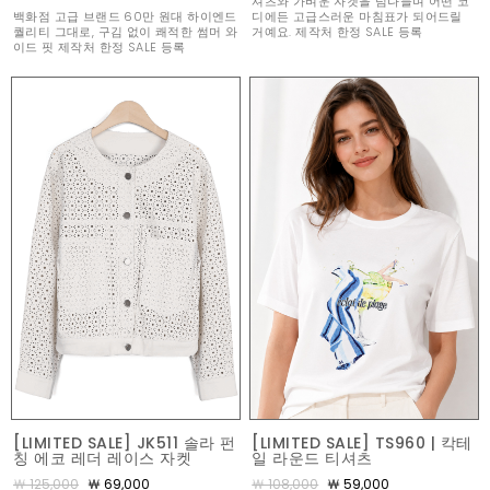
셔츠와 가벼운 자켓을 넘나들며 어떤 코
백화점 고급 브랜드 60만 원대 하이엔드
디에든 고급스러운 마침표가 되어드릴
퀄리티 그대로, 구김 없이 쾌적한 썸머 와
거예요. 제작처 한정 SALE 등록
이드 핏 제작처 한정 SALE 등록
[LIMITED SALE] JK511 솔라 펀
[LIMITED SALE] TS960 | 칵테
칭 에코 레더 레이스 자켓
일 라운드 티셔츠
￦ 125,000
￦ 69,000
￦ 108,000
￦ 59,000