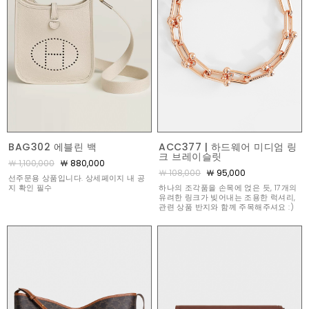
BAG302 에블린 백
ACC377 | 하드웨어 미디엄 링
크 브레이슬릿
￦ 1,100,000
￦ 880,000
￦ 108,000
￦ 95,000
선주문용 상품입니다. 상세페이지 내 공
지 확인 필수
하나의 조각품을 손목에 얹은 듯, 17개의
유려한 링크가 빚어내는 조용한 럭셔리,
관련 상품 반지와 함께 주목해주셔요 :)