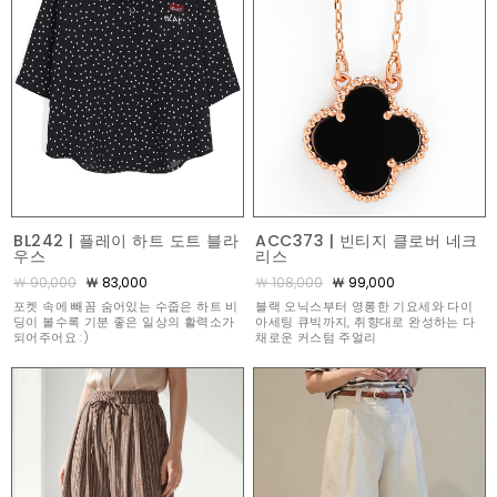
BL242 | 플레이 하트 도트 블라
ACC373 | 빈티지 클로버 네크
우스
리스
￦ 90,000
￦ 83,000
￦ 108,000
￦ 99,000
포켓 속에 빼꼼 숨어있는 수줍은 하트 비
블랙 오닉스부터 영롱한 기요세와 다이
딩이 볼수록 기분 좋은 일상의 활력소가
아세팅 큐빅까지, 취향대로 완성하는 다
되어주어요 :)
채로운 커스텀 주얼리