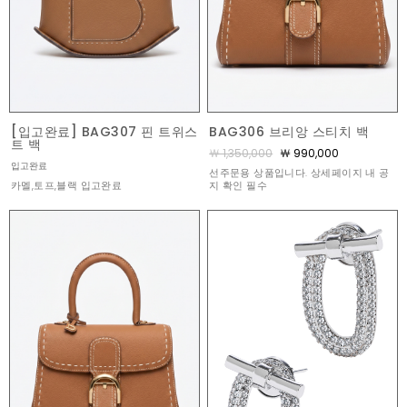
[입고완료] BAG307 핀 트위스
BAG306 브리앙 스티치 백
트 백
￦ 1,350,000
￦ 990,000
입고완료
선주문용 상품입니다. 상세페이지 내 공
카멜,토프,블랙 입고완료
지 확인 필수