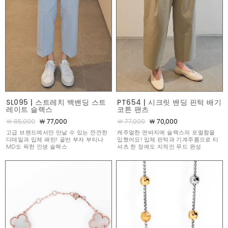
SL095 | 스트레치 백밴딩 스트
PT654 | 시크릿 밴딩 핀턱 배기
레이트 슬랙스
코튼 팬츠
￦ 85,000
￦ 77,000
￦ 77,000
￦ 70,000
고급 브랜드에서만 만날 수 있는 깐깐한
캐주얼한 면바지에 슬랙스의 포멀함을
디테일과 입체 패턴! 골반 부자 부티나
입혔어요! 입체 핀턱과 기계주름으로 티
MD도 픽한 인생 슬랙스
셔츠 한 장에도 지적인 무드 완성