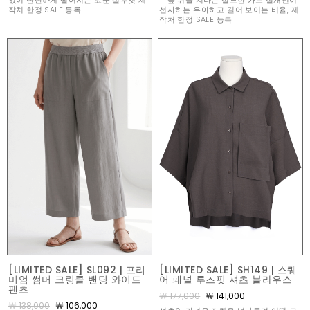
없이 단단하게 떨어지는 코쿤 실루엣 제
무릎 위를 지나는 절묘한 가로 절개선이
작처 한정 SALE 등록
선사하는 우아하고 길어 보이는 비율, 제
작처 한정 SALE 등록
[LIMITED SALE] SL092 | 프리
[LIMITED SALE] SH149 | 스퀘
미엄 썸머 크링클 밴딩 와이드
어 패널 루즈핏 셔츠 블라우스
팬츠
￦ 177,000
￦ 141,000
￦ 138,000
￦ 106,000