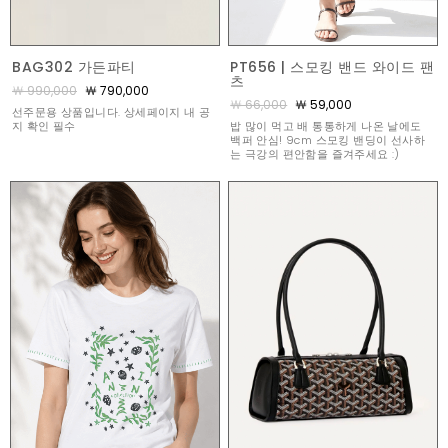
BAG302 가든파티
PT656 | 스모킹 밴드 와이드 팬
츠
￦ 990,000
￦ 790,000
￦ 66,000
￦ 59,000
선주문용 상품입니다. 상세페이지 내 공
지 확인 필수
밥 많이 먹고 배 통통하게 나온 날에도
백퍼 안심! 9cm 스모킹 밴딩이 선사하
는 극강의 편안함을 즐겨주세요 :)