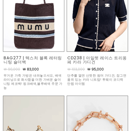
BAG277 | 텍스처 블록 레터링
CD238 | 아일렛 레이스 트리옹
니팅 숄더백
페 카라 가디건
￦ 90,000
￦ 83,000
￦ 103,000
￦ 95,000
무거운 가죽 가방은 내려놓으셔요, 배색
단추를 열면 산뜻한 썸머 가디건, 잠그면
라이닝으로 화사함을 더한 가벼운 숄더
품위 있는 카라 니트탑! 투웨이 코디력
니팅 에코백! 핑크배색,블루배색 주문 가
만렙 아이템
능