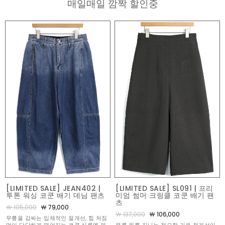
매일매일 깜짝 할인중
[LIMITED SALE] JEAN402 |
[LIMITED SALE] SL091 | 프리
투톤 워싱 코쿤 배기 데님 팬츠
미엄 썸머 크링클 코쿤 배기 팬
츠
￦ 105,000
￦ 79,000
￦ 137,000
￦ 106,000
무릎을 감싸는 입체적인 절개선, 힙 처짐