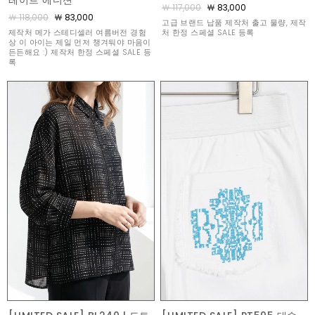
레이트 에디션
￦ 117,000
￦ 83,000
￦ 118,000
￦ 83,000
고급 브랜드 납품 제작처 출고 물량, 제작
제작처 메가 스테디셀러 여름버전 경험
처 한정 스페셜 SALE 등록
상 이 아이는 제일 먼저 챙겨둬야 마음이
든든해요 :) 제작처 한정 스페셜 SALE 등
록