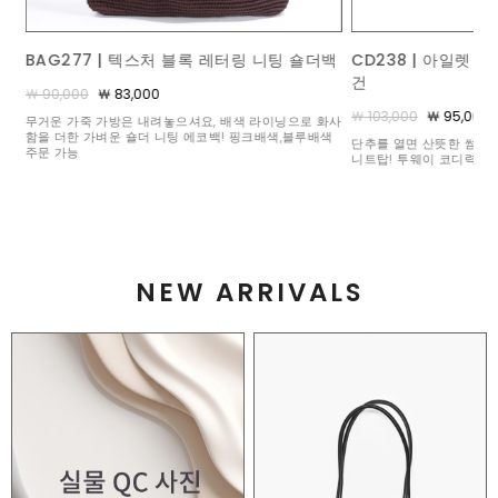
백
CD238 | 아일렛 레이스 트리옹페 카라 가디
BL242 | 플레이 
건
￦ 90,000
￦ 83,000
￦ 103,000
￦ 95,000
화사
포켓 속에 빼꼼 숨어있는 
색
분 좋은 일상의 활력소가 
단추를 열면 산뜻한 썸머 가디건, 잠그면 품위 있는 카라
니트탑! 투웨이 코디력 만렙 아이템
NEW ARRIVALS