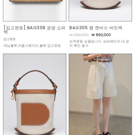
[입고완료] BAG308 공방 쇼퍼
BAG305 팽 캔버스 버킷백
백
￦ 990,000
￦ 890,000
입고완료
선주문용 상품입니다. 상세페이지 내 공
데님블루,카멜스웨이드,블랙 입고완료
지 확인 필수