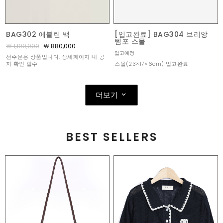
BAG302 에블린 백
[입고완료] BAG304 브리앙
템포 스몰
￦ 1,100,000
￦ 880,000
입고예정
선주문용 상품입니다. 상세페이지 내 공
스몰(23×17×6cm) 입고완료
지 확인 필수
더보기
BEST SELLERS