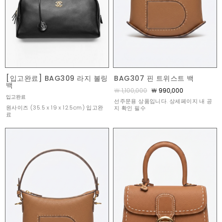
[입고완료] BAG309 라지 볼링
BAG307 핀 트위스트 백
백
￦ 1,100,000
￦ 990,000
입고완료
선주문용 상품입니다. 상세페이지 내 공
원사이즈 (35.5 x 19 x 12.5cm) 입고완
지 확인 필수
료