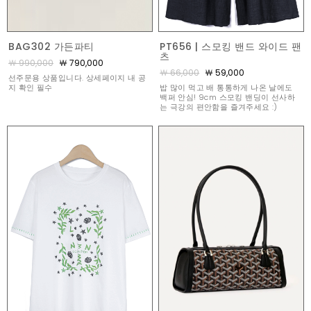
BAG302 가든파티
PT656 | 스모킹 밴드 와이드 팬
츠
￦ 990,000
￦ 790,000
￦ 66,000
￦ 59,000
선주문용 상품입니다. 상세페이지 내 공
지 확인 필수
밥 많이 먹고 배 통통하게 나온 날에도
백퍼 안심! 9cm 스모킹 밴딩이 선사하
는 극강의 편안함을 즐겨주세요 :)