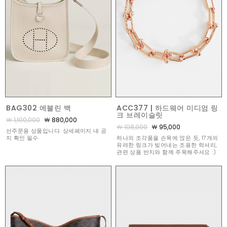
BAG302 에블린 백
ACC377 | 하드웨어 미디엄 링
크 브레이슬릿
￦ 1,100,000
￦ 880,000
￦ 108,000
￦ 95,000
선주문용 상품입니다. 상세페이지 내 공
지 확인 필수
하나의 조각품을 손목에 얹은 듯, 17개의
유려한 링크가 빚어내는 조용한 럭셔리,
관련 상품 반지와 함께 주목해주셔요 :)