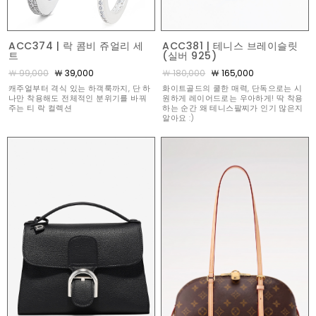
ACC374 | 락 콤비 쥬얼리 세
ACC381 | 테니스 브레이슬릿
트
(실버 925)
￦ 99,000
￦ 39,000
￦ 180,000
￦ 165,000
캐주얼부터 격식 있는 하객룩까지, 단 하
화이트골드의 쿨한 매력, 단독으로는 시
나만 착용해도 전체적인 분위기를 바꿔
원하게 레이어드로는 우아하게! 딱 착용
주는 티 락 컬렉션
하는 순간 왜 테니스팔찌가 인기 많은지
알아요 :)