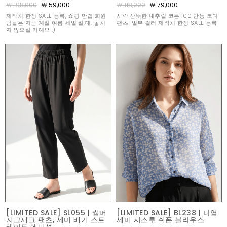
￦ 108,000
￦ 59,000
￦ 118,000
￦ 79,000
제작처 한정 SALE 등록, 쇼핑 만렙 회원
사락 산뜻한 내추럴 코튼 100 만능 코디
님들은 지금 계절 여름 세일 절.대. 놓치
팬츠! 일부 컬러 제작처 한정 SALE 등록
지 않으실 거예요 :)
[LIMITED SALE] SL055 | 썸머
[LIMITED SALE] BL238 | 나염
지그재그 팬츠, 세미 배기 스트
세미 시스루 쉬폰 블라우스