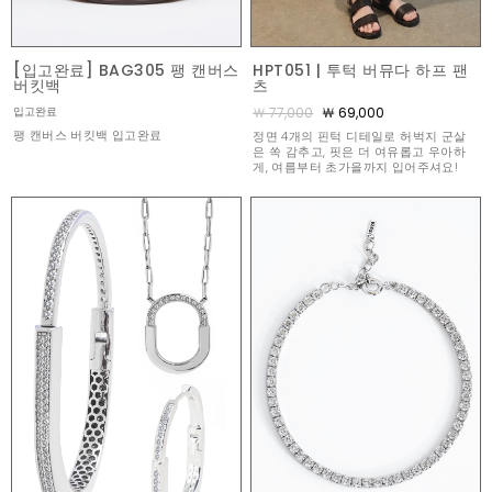
[입고완료] BAG305 팽 캔버스
HPT051 | 투턱 버뮤다 하프 팬
버킷백
츠
￦ 77,000
￦ 69,000
입고완료
팽 캔버스 버킷백 입고완료
정면 4개의 핀턱 디테일로 허벅지 군살
은 쏙 감추고, 핏은 더 여유롭고 우아하
게, 여름부터 초가을까지 입어주셔요!