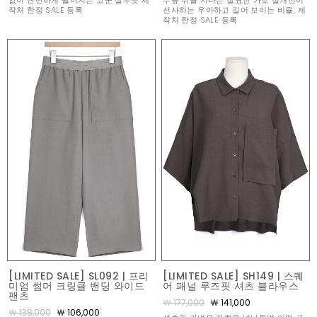
없이 단단하게 떨어지는 코쿤 실루엣 제
무릎 위를 지나는 절묘한 가로 절개선이
작처 한정 SALE 등록
선사하는 우아하고 길어 보이는 비율, 제
작처 한정 SALE 등록
[LIMITED SALE] SL092 | 프리
[LIMITED SALE] SH149 | 스퀘
미엄 썸머 크링클 밴딩 와이드
어 패널 루즈핏 셔츠 블라우스
팬츠
￦ 177,000
￦ 141,000
￦ 138,000
￦ 106,000