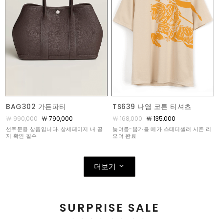
BAG302 가든파티
TS639 나염 코튼 티셔츠
￦ 990,000
￦ 790,000
￦ 168,000
￦ 135,000
선주문용 상품입니다. 상세페이지 내 공
늦여름-봄가을 메가 스테디셀러 시즌 리
지 확인 필수
오더 완료
더보기
SURPRISE SALE