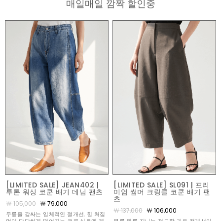
매일매일 깜짝 할인중
[LIMITED SALE] JEAN402 |
[LIMITED SALE] SL091 | 프리
투톤 워싱 코쿤 배기 데님 팬츠
미엄 썸머 크링클 코쿤 배기 팬
츠
￦ 105,000
￦ 79,000
￦ 137,000
￦ 106,000
무릎을 감싸는 입체적인 절개선, 힙 처짐