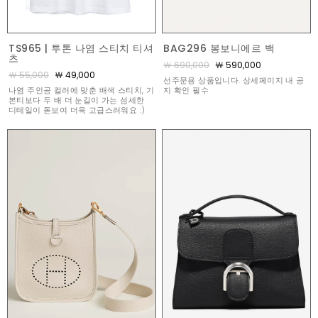
TS965 | 투톤 나염 스티치 티셔
BAG296 봉보니에르 백
츠
￦ 690,000
￦ 590,000
￦ 55,000
￦ 49,000
선주문용 상품입니다. 상세페이지 내 공
나염 주인공 컬러에 맞춘 배색 스티치, 기
지 확인 필수
본티보다 두 배 더 눈길이 가는 섬세한
디테일이 돋보여 더욱 고급스러워요 :)