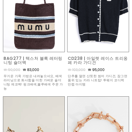
BAG277 | 텍스처 블록 레터링
CD238 | 아일렛 레이스 트리옹
니팅 숄더백
페 카라 가디건
￦ 90,000
￦ 83,000
￦ 103,000
￦ 95,000
무거운 가죽 가방은 내려놓으셔요, 배색
단추를 열면 산뜻한 썸머 가디건, 잠그면
라이닝으로 화사함을 더한 가벼운 숄더
품위 있는 카라 니트탑! 투웨이 코디력
니팅 에코백! 핑크배색,블루배색 주문 가
만렙 아이템
능