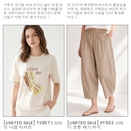
가죽의 견고함 속에 피어난 솔라 펀칭 레
면 100%의 쾌적함에 레이온의 쿨링감을
이스, 일상에 은은하게 생기를 더해줄 펀
더한 듯, 폭염에도 끄떡없는 매끈한 텍스
칭 자켓이에요! 제작처 한정 SALE 등록
처! 어렵게 제작처 스페셜 SALE 확정했
간절기 자켓 미리 챙겨두세요 :)
어요 :)
[LIMITED SALE] TS957 | 브리
[LIMITED SALE] PT602 스테
즈 나염 티셔츠
디 코튼 배기 바지