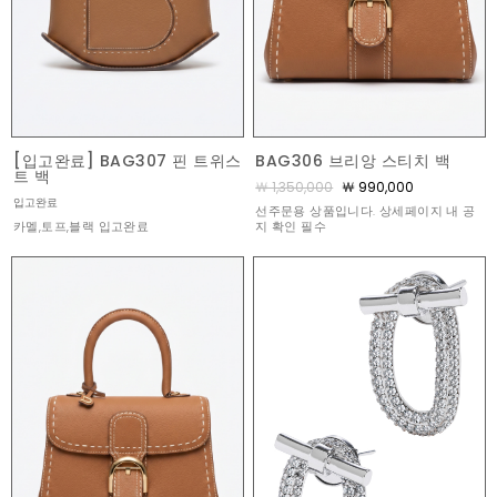
[입고완료] BAG307 핀 트위스
BAG306 브리앙 스티치 백
트 백
￦ 1,350,000
￦ 990,000
입고완료
선주문용 상품입니다. 상세페이지 내 공
카멜,토프,블랙 입고완료
지 확인 필수