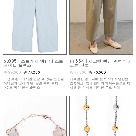
SL095 | 스트레치 백밴딩 스트
PT654 | 시크릿 밴딩 핀턱 배기
레이트 슬랙스
코튼 팬츠
￦ 85,000
￦ 77,000
￦ 77,000
￦ 70,000
고급 브랜드에서만 만날 수 있는 깐깐한
캐주얼한 면바지에 슬랙스의 포멀함을
디테일과 입체 패턴! 골반 부자 부티나
입혔어요! 입체 핀턱과 기계주름으로 티
MD도 픽한 인생 슬랙스
셔츠 한 장에도 지적인 무드 완성