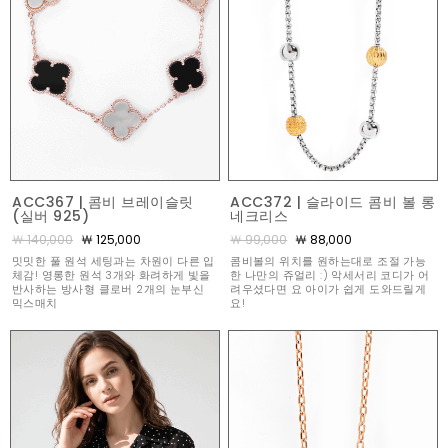
ACC367 | 콤비 브레이슬릿
ACC372 | 슬라이드 콤비 볼 롱
(실버 925)
네크리스
￦ 140,000
￦ 125,000
￦ 99,000
￦ 88,000
밋밋한 풀 원석 세팅과는 차원이 다른 입
콤비볼의 위치를 원하는대로 조절 가능
체감! 영롱한 원석 3개와 화려하게 빛을
한 나만의 쥬얼리 :) 악세서리 코디가 어
반사하는 방사형 클로버 2개의 눈부신
려우셨다면 요 아이가 쉽게 도와드릴게
믹스매치
요!