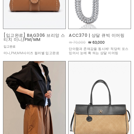
[입고완료] BAG306 브리앙 스
ACC370 | 샹달 큐빅 이어링
티치 미니/PM/MM
￦ 70,000
￦ 63,000
입고완료
단아함과 존재감을 동시에! 적당히 포스
미니,PM,MM사이즈 컬러별 입고완료
있어서 눈에 확 띄는 샹달 이어링