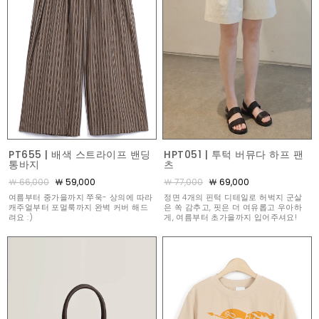
PT655 | 배색 스트라이프 밴딩
HPT051 | 투턱 버뮤다 하프 팬
통바지
츠
￦ 66,000
￦ 59,000
￦ 77,000
￦ 69,000
여름부터 중가을까지 쭈욱- 상의에 따라
정면 4개의 핀턱 디테일로 허벅지 군살
캐주얼부터 포멀룩까지 완벽 커버 해드
은 쏙 감추고, 핏은 더 여유롭고 우아하
려요 :)
게, 여름부터 초가을까지 입어주셔요!