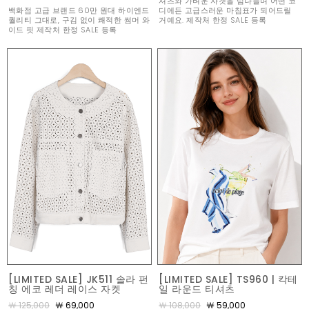
셔츠와 가벼운 자켓을 넘나들며 어떤 코
백화점 고급 브랜드 60만 원대 하이엔드
디에든 고급스러운 마침표가 되어드릴
퀄리티 그대로, 구김 없이 쾌적한 썸머 와
거예요. 제작처 한정 SALE 등록
이드 핏 제작처 한정 SALE 등록
[LIMITED SALE] JK511 솔라 펀
[LIMITED SALE] TS960 | 칵테
칭 에코 레더 레이스 자켓
일 라운드 티셔츠
￦ 125,000
￦ 69,000
￦ 108,000
￦ 59,000