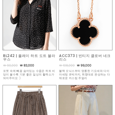
BL242 | 플레이 하트 도트 블라
ACC373 | 빈티지 클로버 네크
우스
리스
￦ 90,000
￦ 83,000
￦ 108,000
￦ 99,000
포켓 속에 빼꼼 숨어있는 수줍은 하트 비
블랙 오닉스부터 영롱한 기요세와 다이
딩이 볼수록 기분 좋은 일상의 활력소가
아세팅 큐빅까지, 취향대로 완성하는 다
되어주어요 :)
채로운 커스텀 주얼리