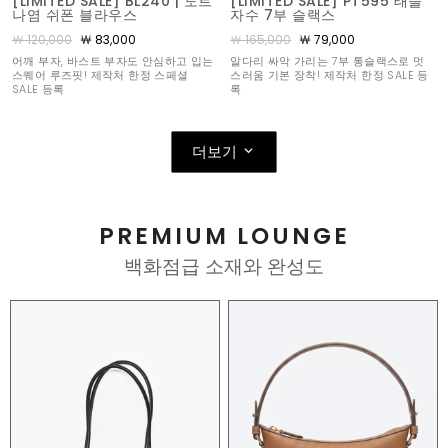
[LIMITED SALE] BL240 | 도트
[LIMITED SALE] PT595 태슬
나염 쉬폰 블라우스
자수 7부 슬랙스
￦ 120,000
￦ 83,000
￦ 165,000
￦ 79,000
어깨 부자, 바스트 부자도 안심하고 입는
알다리 싸악 가리는 7부 통슬랙스로 멋
스퀘어 루즈핏! 제작처 한정 스페셜
스러움 기본 장착! 제작처 한정 SALE 등
SALE 등록
록
더보기
PREMIUM LOUNGE
백화점급 소재와 완성도