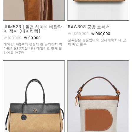
JUM523 | 돌먼 하이넥 바람막
BAG308 공방 쇼퍼백
이 점퍼 (에어컨템)
￦ 1,080,000
￦ 990,000
￦ 108,000
￦ 99,000
선주문용 상품입니다. 상세페이지 내 공
에어컨 바람부터 간절기 찬 공기까지 막
지 확인 필수
아드려요! 3계절 내내 데일리로 찾게 될
라이트 아우터