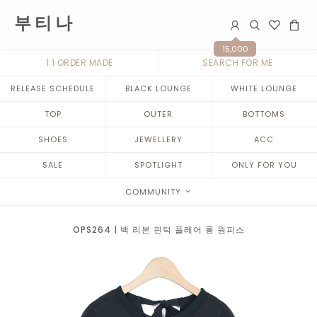
부 티 나
15,000
1:1 ORDER MADE
SEARCH FOR ME
RELEASE SCHEDULE
BLACK LOUNGE
WHITE LOUNGE
TOP
OUTER
BOTTOMS
SHOES
JEWELLERY
ACC
SALE
SPOTLIGHT
ONLY FOR YOU
COMMUNITY
OPS264 | 백 리본 핀턱 플레어 롱 원피스