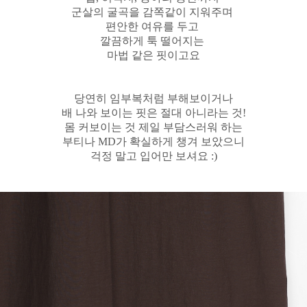
군살의 굴곡을 감쪽같이 지워주며
편안한 여유를 두고
깔끔하게 툭 떨어지는
마법 같은 핏이고요
당연히 임부복처럼 부해보이거나
배 나와 보이는 핏은 절대 아니라는 것!
몸 커보이는 것 제일 부담스러워 하는
부티나 MD가 확실하게 챙겨 보았으니
걱정 말고 입어만 보셔요 :)