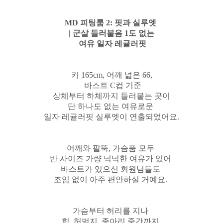
MD 피팅룸 2: 핏과 실루엣
| 군살 들러붙음 1도 없는
여유 일자 레귤러핏
키 165cm, 어깨 넓은 66,
바스트 C컵 기준
상체부터 하체까지 들러붙는 곳이
단 하나도 없는 여유로운
일자 레귤러핏 실루엣이 연출되었어요.
어깨와 팔뚝, 가슴품 모두
반 사이즈 가량 넉넉한 여유가 있어
바스트가 있으신 회원님들도
조임 없이 아주 편안하실 거예요.
가슴부터 허리를 지나
힙, 허벅지, 종아리 중간까지