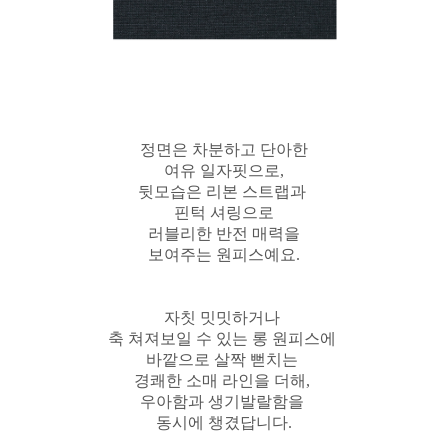
정면은 차분하고 단아한
여유 일자핏으로,
뒷모습은 리본 스트랩과
핀턱 셔링으로
러블리한 반전 매력을
보여주는 원피스예요.
자칫 밋밋하거나
축 쳐져보일 수 있는 롱 원피스에
바깥으로 살짝 뻗치는
경쾌한 소매 라인을 더해,
우아함과 생기발랄함을
동시에 챙겼답니다.