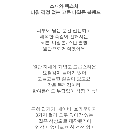
소재와 텍스처
| 비침 걱정 없는 코튼 나일론 블렌드
피부에 닿는 순간 선선하고
쾌적한 촉감이 전해지는
코튼, 나일론, 스판
혼방
원단으로 제작했어요.
원단 자체에 가볍고 고급스러운
요철감이 들어가 있어
고들고들한 질감이 있고요,
얇은 두께감이라
한여름에도 부담없이 착장 가능!
특히 딥카키, 네이비, 브라운까지
3가지 컬러 모두 깊이감 있는
짙은 색상으로 제작했기에
안감이 없어도 비침 걱정 없이