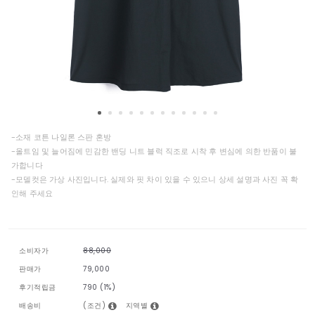
-소재 코튼 나일론 스판 혼방
-올트임 및 늘어짐에 민감한 밴딩 니트 블럭 직조로 시착 후 변심에 의한 반품이 불
가합니다
-모델컷은 가상 사진입니다. 실제와 핏 차이 있을 수 있으니 상세 설명과 사진 꼭 확
인해 주세요
소비자가
88,000
판매가
79,000
후기적립금
790 (1%)
(조건)
지역별
배송비