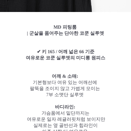
MD 피팅룸
| 군살을 품어주는 단아한 코쿤 실루엣
✔ 키 165 / 어깨 넓은 66 기준
여유로운 코쿤 실루엣의 미디롱 원피스
어깨 & 소매
:
기본형보다 여유 있는 어깨선에
팔뚝을 조이지 않고 가볍게 모이는
7부 소맷단 실루엣
바디라인:
가슴품에서 밑단까지는
여유로운 일자 레귤러핏처럼 보이지만
실제로는 옆 골반선과 힙라인이