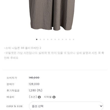
-소재 나일론 98 폴리우레탄 2
-모델컷은 가상 사진입니다. 실제와 핏 차이 있을 수 있으니 상세 설명과 사진 꼭 확
인해 주세요
소비자가
140,000
판매가
128,000
후기적립금
1,280 (1%)
(조건)
지역별
배송비
color & size