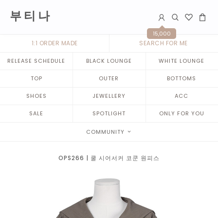
부 티 나
15,000
1:1 ORDER MADE
SEARCH FOR ME
RELEASE SCHEDULE
BLACK LOUNGE
WHITE LOUNGE
TOP
OUTER
BOTTOMS
SHOES
JEWELLERY
ACC
SALE
SPOTLIGHT
ONLY FOR YOU
COMMUNITY
OPS266 | 쿨 시어서커 코쿤 원피스