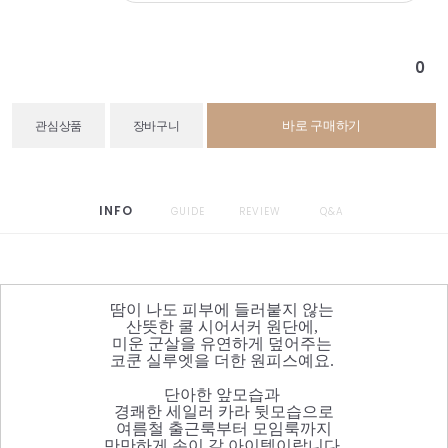
0
바로 구매하기
관심상품
장바구니
INFO
GUIDE
REVIEW
Q&A
땀이 나도 피부에 들러붙지 않는
산뜻한 쿨 시어서커 원단에,
미운 군살을 유연하게 덮어주는
코쿤 실루엣을 더한 원피스예요.
단아한 앞모습과
경쾌한 세일러 카라 뒷모습으로
여름철 출근룩부터 모임룩까지
만만하게 손이 갈 아이템이랍니다.