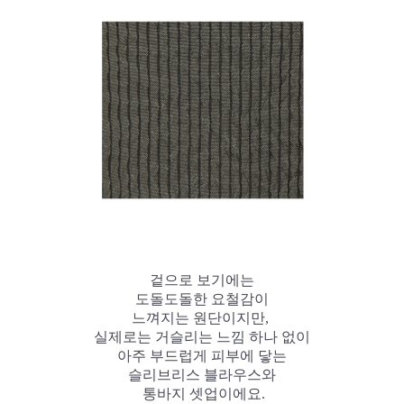
겉으로 보기에는
도돌도돌한 요철감이
느껴지는 원단이지만,
실제로는 거슬리는 느낌 하나 없이
아주 부드럽게 피부에 닿는
슬리브리스 블라우스와
통바지 셋업이에요.