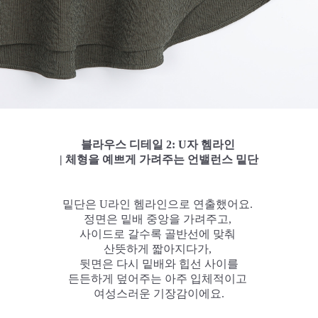
블라우스 디테일 2: U자 헴라인
| 체형을 예쁘게 가려주는 언밸런스 밑단
밑단은 U라인 헴라인으로 연출했어요.
정면은 밑배 중앙을 가려주고,
사이드로 갈수록 골반선에 맞춰
산뜻하게 짧아지다가,
뒷면은 다시 밑배와 힙선 사이를
든든하게 덮어주는 아주 입체적이고
여성스러운 기장감이에요.