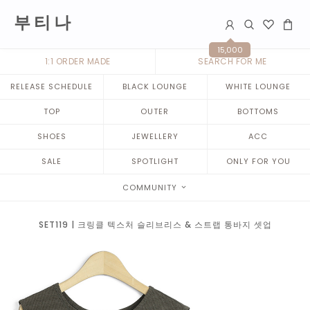
부 티 나
15,000
1:1 ORDER MADE
SEARCH FOR ME
RELEASE SCHEDULE
BLACK LOUNGE
WHITE LOUNGE
TOP
OUTER
BOTTOMS
SHOES
JEWELLERY
ACC
SALE
SPOTLIGHT
ONLY FOR YOU
COMMUNITY
SET119 | 크링클 텍스처 슬리브리스 & 스트랩 통바지 셋업