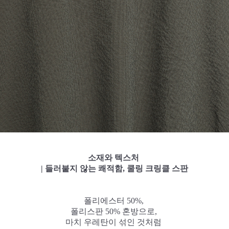
소재와 텍스처
| 들러붙지 않는 쾌적함, 쿨링 크링클 스판
폴리에스터 50%,
폴리스판 50% 혼방으로,
마치 우레탄이 섞인 것처럼