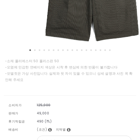
-소재 폴리에스터 50 폴리스판 50
-오염에 민감한 연베이지 색상은 시착 후 변심에 의한 반품이 불가합니다
-모델컷은 가상 사진입니다. 실제와 핏 차이 있을 수 있으니 상세 설명과 사진 꼭 확
인해 주세요
소비자가
125,000
판매가
49,000
후기적립금
490 (1%)
(조건)
지역별
배송비