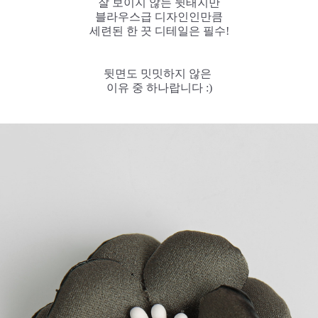
잘 보이지 않는 뒷태지만
블라우스급 디자인인만큼
세련된 한 끗 디테일은 필수!
뒷면도 밋밋하지 않은
이유 중 하나랍니다 :)