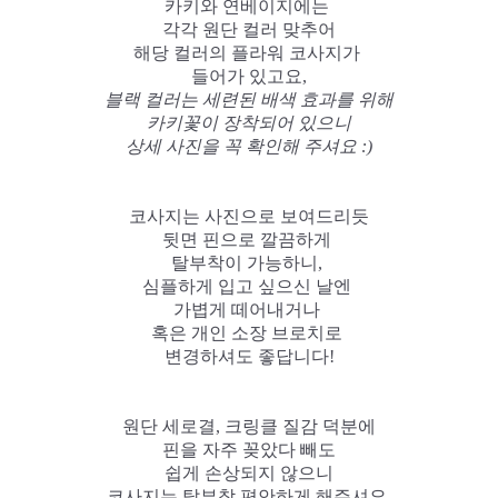
카키와 연베이지에는
각각 원단 컬러 맞추어
해당 컬러의 플라워 코사지가
들어가 있고요,
블랙 컬러는 세련된 배색 효과를 위해
카키꽃이 장착되어 있으니
상세 사진을 꼭 확인해 주셔요 :)
코사지는 사진으로 보여드리듯
뒷면 핀으로 깔끔하게
탈부착이 가능하니,
심플하게 입고 싶으신 날엔
가볍게 떼어내거나
혹은 개인 소장 브로치로
변경하셔도 좋답니다!
원단 세로결, 크링클 질감 덕분에
핀을 자주 꽂았다 빼도
쉽게 손상되지 않으니
코사지는 탈부착 편안하게 해주셔요.