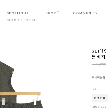
SPOTLIGHT
SHOP
COMMUNITY
SEARCH FOR ME
SET1
통바지
￦125,000
후기적립금
color
type & size