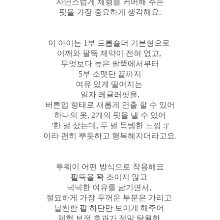
자연스럽게 체형을 커버해 주는
핏을 가장 중요하게 생각해요.
이 아이는 1부 드롭숄더 기본형으로
어깨와 팔뚝 제약이 전혀 없고,
무엇보다 높은 팔뚝에서부터
5부 소맷단 끝까지
여유 있게 떨어지는
일자 레귤러핏을,
버튼업 형태로 새롭게 연출 할 수 있어
하나의 옷, 2개의 핏을 낼 수 있어
'한 벌 샀는데, 두 벌 득템한 느낌 :)'
이라 괜히 뿌듯하고 행복해지더라고요.
투웨이 어떤 방식으로 착용해요
팔뚝을 꽉 조이지 않고
넉넉한 여유를 남기면서,
절묘하게 가장 두꺼운 부분은 가리고
날씬한 팔 하단만 보이게 해주어
체형 보정 효과가 정말 탁월한