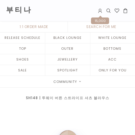
부 티 나
15,000
1:1 ORDER MADE
SEARCH FOR ME
RELEASE SCHEDULE
BLACK LOUNGE
WHITE LOUNGE
TOP
OUTER
BOTTOMS
SHOES
JEWELLERY
ACC
SALE
SPOTLIGHT
ONLY FOR YOU
COMMUNITY
SH148 | 투웨이 버튼 스트라이프 셔츠 블라우스