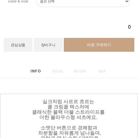
color & size
0
바로 구매하기
관심상품
장바구니
INFO
GUIDE
REVIEW
Q&A
실크처럼 사르르 흐르는
쿨 크링클 텍스처에
클래식한 블랙 더블 스트라이프를
더한 블라우스형 셔츠예요.
소맷단 버튼으로 경쾌함과
차분함을 자유롭게 넘나들며,